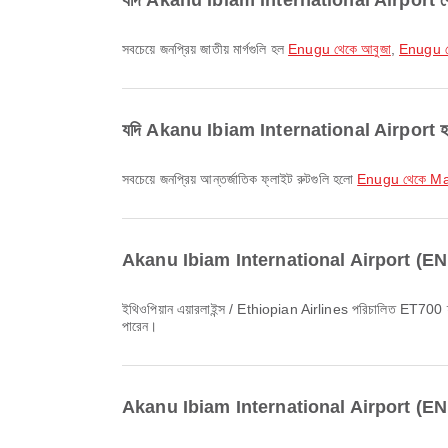
যদি Akanu Ibiam International Airport থেকে যাত্
সবচেয়ে জনপ্রিয় জাতীয় মার্গগুলি হল
Enugu থেকে আবুজা
,
Enugu থ
যদি Akanu Ibiam International Airport হতে বিদেশ
সবচেয়ে জনপ্রিয় আন্তর্জাতিক ফ্লাইট রুটগুলি হলো
Enugu থেকে Ma
Akanu Ibiam International Airport (ENU) থে
ইথিওপিয়ান এয়ারলাইন্স / Ethiopian Airlines পরিচালিত ET700 ফ্লাইটটি লন্ডন যাওয়ার সবচেয়ে早তম ফ্লাইট, যা 01:05 সময়ে ছাড়ে। Airpaz-এ আপনি এই সময়সূচি দেখতে এবং অন্যান্য উপলব্ধ ফ্লাইটের সঙ্গে তুলনা করতে
পারেন।
Akanu Ibiam International Airport (ENU) থে