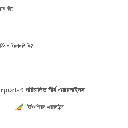
োড কী?
।
াল বিকল্পগুলি কি?
t-এ পরিচালিত শীর্ষ এয়ারলাইনস
ইথিওপিয়ান এয়ারলাইন্স