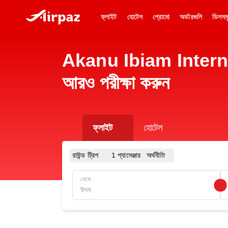
ফ্লাইট
হোটেল
প্রোমো
অর্ডারগুলি
ডিলসম
Akanu Ibiam Internatio
আরও পরীক্ষা করুন
ফ্লাইট
হোটেল
রাউন্ড ট্রিপ
1 প্যাসেঞ্জার
অর্থনীতি
থেকে