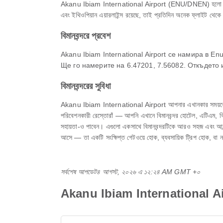
Akanu Ibiam International Airport (ENU/DNEN) হলো Enugu-এর এ
এবং ইথিওপিয়ান এয়ারলাইন্স রয়েছে, তাই প্রতিদিন অনেক ফ্লাইট থেক
বিমানবন্দরে প্রবেশ
Akanu Ibiam International Airport се намира в 
Ще го намерите на 6.47201, 7.56082. Откъдето и
বিমানবন্দরের সুবিধা
Akanu Ibiam International Airport আপনার এখানকার সময়কে আরামদা
পরিবেশনকারী রেস্তোরাঁ — আপনি এখানে বিমানবন্দর হোটেল, এটিএম, ক্লিনিক ও
সহায়তা-ও পাবেন। এগুলো একসাথে বিমানবন্দরটিকে আরও সহজ এবং আন
আসে — তা একটি সংক্ষিপ্ত গেটওয়ে হোক, ব্যবসায়িক ট্রিপ হোক, ব
সর্বশেষ আপডেট
৪ আগস্ট, ২০২৬ এ ১২:২৪ AM GMT +০
Akanu Ibiam International Air