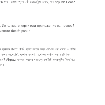
়। এখানে প্রায় 2টি এয়ারলাইন্স রয়েছে, যার মধ্যে Air Peace
не. Използвате карти или приложение за превоз?
тигнете без бързане।
্ষিত রাখতে পার্কিং, দ্রুত নগদের জন্য এটিএম এবং খাবার ও পানীয়
া অঞ্চল, রেস্তোরাঁ, ধূমপান এলাকা, অপেক্ষার এলাকা এবং চক্ষুবিপ্লব
Airpaz আপনার পছন্দের গন্তব্যে ফ্লাইটে এক্সক্লুসিভ ডিল নিয়ে
গান।