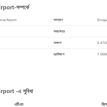
ort-সম্পর্কে
nal Airport
অবস্থান
Enugu
সময়ক্ষেত্র
অক্ষাংশ
6.472
দ্রাঘিমাংশ
7.560
ort -এ সুবিধা
এটিএম
ক্লি