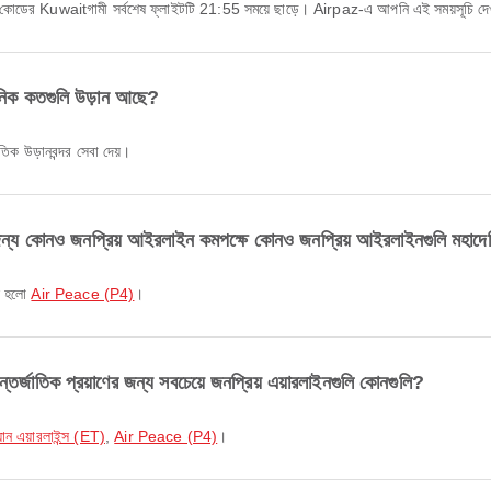
কোডের Kuwaitগামী সর্বশেষ ফ্লাইটটি 21:55 সময়ে ছাড়ে। Airpaz-এ আপনি এই সময়সূচি দেখত
ক কতগুলি উড়ান আছে?
াতিক উড়ানবন্দর সেবা দেয়।
ও জনপ্রিয় আইরলাইন কমপক্ষে কোনও জনপ্রিয় আইরলাইনগুলি মহাদেশিক 
্স হলো
Air Peace (P4)
।
ক প্রয়াণের জন্য সবচেয়ে জনপ্রিয় এয়ারলাইনগুলি কোনগুলি?
়ান এয়ারলাইন্স (ET)
,
Air Peace (P4)
।