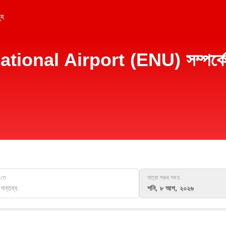
ূহ
nal Airport (ENU) সম্পর্কে তথ্য,
তে
যাত্রা শুরুর সময়
শনি, ৮ আগ, ২০২৬