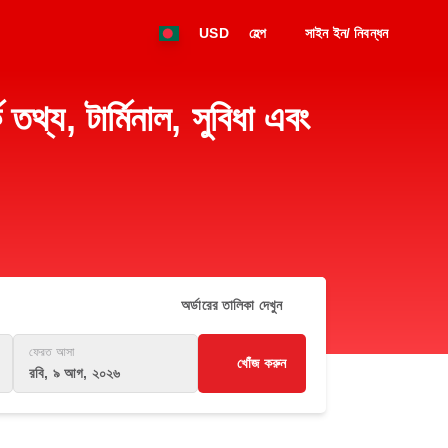
USD
হেল্প
সাইন ইন/ নিবন্ধন
 টার্মিনাল, সুবিধা এবং
অর্ডারের তালিকা দেখুন
ফেরত আসা
খোঁজ করুন
রবি, ৯ আগ, ২০২৬