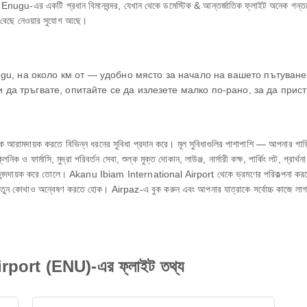
কটি প্রধান বিমানবন্দর, যেখান থেকে ডমেস্টিক & আন্তর্জাতিক ফ্লাইট অনেক গন্তব্যে যায
ে বেছে নেওয়ার সুযোগ আছে।
Enugu, на около км от — удобно място за начало на вашето пътува
 да тръгвате, опитайте се да излезете малко по-рано, за да прис
য়ক করতে বিভিন্ন ধরনের সুবিধা প্রদান করে। মূল সুবিধাগুলির পাশাপাশি — আপনার গাড়ি সুরক
 ফার্মাসি, মুদ্রা পরিবর্তন সেবা, শুল্ক মুক্ত দোকান, লাউঞ্জ, নার্সারী কক্ষ, পার্কিং লট, প্রার্থন
ন্দদায়ক করে তোলে। Akanu Ibiam International Airport থেকে ভ্রমণের পরিকল্পনা করছেন? 
া নতুন কোথাও অন্বেষণ করতে হোক। Airpaz-এ বুক করুন এবং আপনার যাত্রাকে সর্বোচ্চ কাজে লা
port (ENU)-এর ফ্লাইট তথ্য