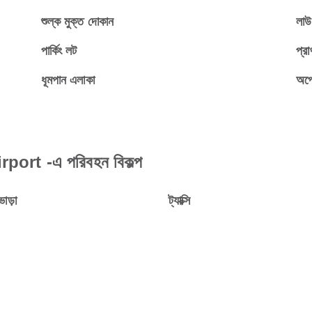
শুল্ক মুক্ত দোকান
লাউঞ
পার্কিং লট
প্রা
ধূমপান এলাকা
অপে
ort -এ পরিবহন বিকল্প
ভাড়া
ট্যাক্সি