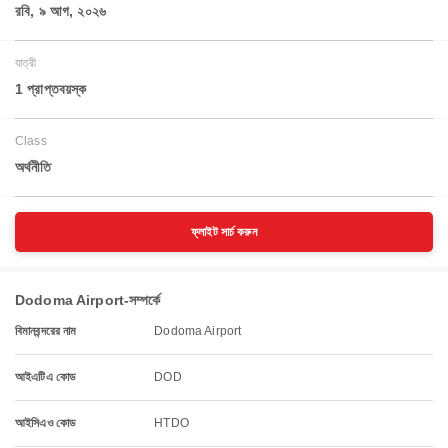
রবি, ৯ আগ, ২০২৬
যাত্রী
1 প্রাপ্তবয়স্ক
Class
অর্থনীতি
ফ্লাইট সার্চ করুন
Dodoma Airport-সম্পর্কে
বিমানবন্দরের নাম
Dodoma Airport
আইএটিএ কোড
DOD
আইসিএও কোড
HTDO