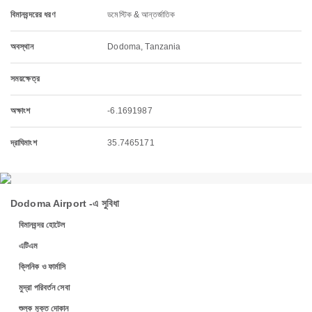
বিমানবন্দরের ধরণ
ডমেস্টিক & আন্তর্জাতিক
অবস্থান
Dodoma, Tanzania
সময়ক্ষেত্র
অক্ষাংশ
-6.1691987
দ্রাঘিমাংশ
35.7465171
Dodoma Airport -এ সুবিধা
বিমানবন্দর হোটেল
এটিএম
ক্লিনিক ও ফার্মাসি
মুদ্রা পরিবর্তন সেবা
শুল্ক মুক্ত দোকান