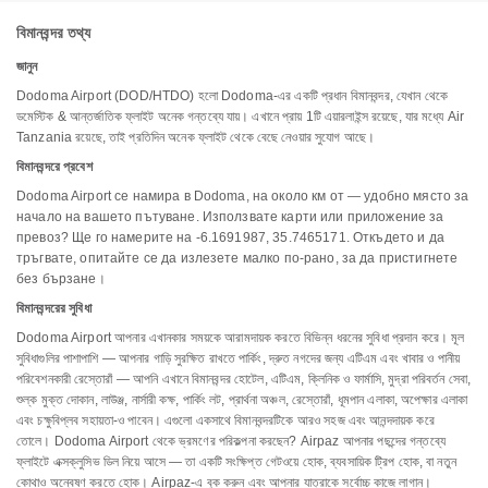
বিমানবন্দর তথ্য
জানুন
Dodoma Airport (DOD/HTDO) হলো Dodoma-এর একটি প্রধান বিমানবন্দর, যেখান থেকে
ডমেস্টিক & আন্তর্জাতিক ফ্লাইট অনেক গন্তব্যে যায়। এখানে প্রায় 1টি এয়ারলাইন্স রয়েছে, যার মধ্যে Air
Tanzania রয়েছে, তাই প্রতিদিন অনেক ফ্লাইট থেকে বেছে নেওয়ার সুযোগ আছে।
বিমানবন্দরে প্রবেশ
Dodoma Airport се намира в Dodoma, на около км от — удобно място за
начало на вашето пътуване. Използвате карти или приложение за
превоз? Ще го намерите на -6.1691987, 35.7465171. Откъдето и да
тръгвате, опитайте се да излезете малко по-рано, за да пристигнете
без бързане।
বিমানবন্দরের সুবিধা
Dodoma Airport আপনার এখানকার সময়কে আরামদায়ক করতে বিভিন্ন ধরনের সুবিধা প্রদান করে। মূল
সুবিধাগুলির পাশাপাশি — আপনার গাড়ি সুরক্ষিত রাখতে পার্কিং, দ্রুত নগদের জন্য এটিএম এবং খাবার ও পানীয়
পরিবেশনকারী রেস্তোরাঁ — আপনি এখানে বিমানবন্দর হোটেল, এটিএম, ক্লিনিক ও ফার্মাসি, মুদ্রা পরিবর্তন সেবা,
শুল্ক মুক্ত দোকান, লাউঞ্জ, নার্সারী কক্ষ, পার্কিং লট, প্রার্থনা অঞ্চল, রেস্তোরাঁ, ধূমপান এলাকা, অপেক্ষার এলাকা
এবং চক্ষুবিপ্লব সহায়তা-ও পাবেন। এগুলো একসাথে বিমানবন্দরটিকে আরও সহজ এবং আনন্দদায়ক করে
তোলে। Dodoma Airport থেকে ভ্রমণের পরিকল্পনা করছেন? Airpaz আপনার পছন্দের গন্তব্যে
ফ্লাইটে এক্সক্লুসিভ ডিল নিয়ে আসে — তা একটি সংক্ষিপ্ত গেটওয়ে হোক, ব্যবসায়িক ট্রিপ হোক, বা নতুন
কোথাও অন্বেষণ করতে হোক। Airpaz-এ বুক করুন এবং আপনার যাত্রাকে সর্বোচ্চ কাজে লাগান।