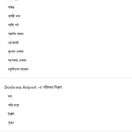
লাউঞ্জ
নার্সারী কক্ষ
পার্কিং লট
প্রার্থনা অঞ্চল
রেস্তোরাঁ
ধূমপান এলাকা
অপেক্ষার এলাকা
চক্ষুবিপ্লব সহায়তা
Dodoma Airport -এ পরিবহন বিকল্প
বাস
গাড়ি ভাড়া
ট্যাক্সি
ট্রেন