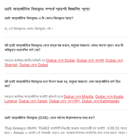
দুবাই আন্তর্জাতিক বিমানবন্দর সম্পর্কে প্রায়শই জিজ্ঞাসিত প্রশ্ন
দুবাই আন্তর্জাতিক বিমানবন্দর-এ কি কোনও বিমানবন্দর আছে?
না, এই বিমানবন্দরে কোনও বিমানবন্দর নেই।
যদি দুবাই আন্তর্জাতিক বিমানবন্দর থেকে যাত্রা শুরু করলে, মানুষরা সাধারণত কোনও ক্ষমতা গ্রহণ করে কি
অধিভুক্ত মহাদেশিক মার্গ নেয়?
সবচেয়ে জনপ্রিয় জাতীয় মার্গগুলি হল
Dubai থেকে Dubai
,
Dubai থেকে আবুধাবি
,
Dubai থেকে
Sharjah
,
Dubai থেকে Dubai
যদি দুবাই আন্তর্জাতিক বিমানবন্দর হতে বিদেশ যাওয়া হয়, মানুষরা সাধারণত কোন আন্তর্জাতিক মার্গ নিয়ে
যান?
সবচেয়ে জনপ্রিয় আন্তর্জাতিক ফ্লাইট রুটগুলি হলো
Dubai থেকে Manila
,
Dubai থেকে Kuala
Lumpur
,
Dubai থেকে Taipei
,
Dubai থেকে নতুন দিল্লি
,
Dubai থেকে Kathmandu
দুবাই আন্তর্জাতিক বিমানবন্দর (DXB) থেকে সর্বশেষ উদ্যানপালনের সময় কত?
Thai Airways পরিচালিত TG483 ফ্লাইটটি Perth যাওয়ার সবচেয়ে早তম ফ্লাইট, যা 00:01 সময়ে
ছাড়ে। Airpaz-এ আপনি এই সময়সূচি দেখতে এবং অন্যান্য উপলব্ধ ফ্লাইটের সঙ্গে তুলনা করতে পারেন।