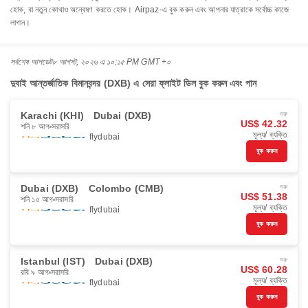
হোক, বা নতুন কোথাও অন্বেষণ করতে হোক। Airpaz-এ বুক করুন এবং আপনার যাত্রাকে সর্বোচ্চ কাজে
লাগান।
সর্বশেষ আপডেট
৮ আগস্ট, ২০২৬ এ ১০:১৫ PM GMT +০
দুবাই আন্তর্জাতিক বিমানবন্দর (DXB) এ সেরা ফ্লাইট ডিল বুক করুন এবং পান
Karachi (KHI)
Dubai (DXB)
শুরু
US$ 42.32
শনি ৮ আগ
সরাসরি
মূল্য/ ব্যক্তি
flydubai
বুক করুন
Dubai (DXB)
Colombo (CMB)
শুরু
US$ 51.38
শনি ১৫ আগ
সরাসরি
মূল্য/ ব্যক্তি
flydubai
বুক করুন
Istanbul (IST)
Dubai (DXB)
শুরু
US$ 60.28
রবি ৯ আগ
সরাসরি
মূল্য/ ব্যক্তি
flydubai
বুক করুন