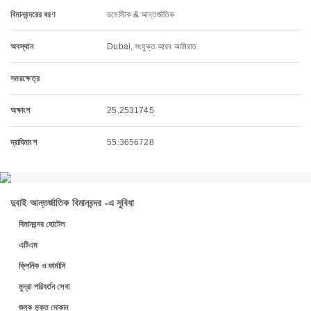
বিমানবন্দরের ধরণ
ডমেস্টিক & আন্তর্জাতিক
অবস্থান
Dubai, সংযুক্ত আরব আমিরাত
সময়ক্ষেত্র
অক্ষাংশ
25.2531745
দ্রাঘিমাংশ
55.3656728
দুবাই আন্তর্জাতিক বিমানবন্দর -এ সুবিধা
বিমানবন্দর হোটেল
এটিএম
ক্লিনিক ও ফার্মাসি
মুদ্রা পরিবর্তন সেবা
শুল্ক মুক্ত দোকান