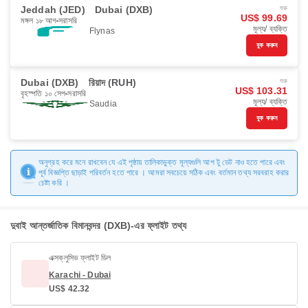
Jeddah (JED)
Dubai (DXB)
শুরু
US$ 99.69
মঙ্গল ১৮ আগ
সরাসরি
মূল্য/ ব্যক্তি
Flynas
বুক করুন
Dubai (DXB)
রিয়াদ (RUH)
শুরু
US$ 103.31
বৃহস্পতি ১০ সেপ
সরাসরি
মূল্য/ ব্যক্তি
Saudia
বুক করুন
অনুগ্রহ করে মনে রাখবেন যে এই পৃষ্ঠায় তালিকাভুক্ত মূল্যগুলি আপ টু ডেট নাও হতে পারে এবং
পূর্ব বিজ্ঞপ্তি ছাড়াই পরিবর্তন হতে পারে । আমরা সবচেয়ে সঠিক এবং বর্তমান তথ্য সরবরাহ করার
চেষ্টা করি ।
দুবাই আন্তর্জাতিক বিমানবন্দর (DXB)-এর ফ্লাইট তথ্য
এক্সক্লুসিভ ফ্লাইট ডিল
Karachi - Dubai
US$ 42.32