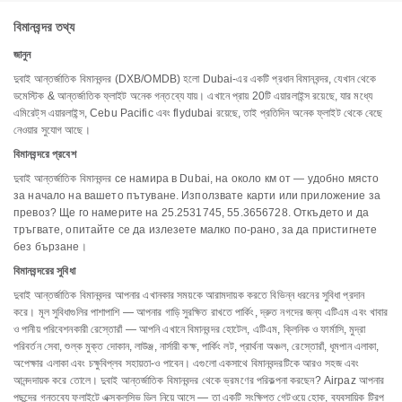
বিমানবন্দর তথ্য
জানুন
দুবাই আন্তর্জাতিক বিমানবন্দর (DXB/OMDB) হলো Dubai-এর একটি প্রধান বিমানবন্দর, যেখান থেকে
ডমেস্টিক & আন্তর্জাতিক ফ্লাইট অনেক গন্তব্যে যায়। এখানে প্রায় 20টি এয়ারলাইন্স রয়েছে, যার মধ্যে
এমিরেট্‌স এয়ারলাইন্স, Cebu Pacific এবং flydubai রয়েছে, তাই প্রতিদিন অনেক ফ্লাইট থেকে বেছে
নেওয়ার সুযোগ আছে।
বিমানবন্দরে প্রবেশ
দুবাই আন্তর্জাতিক বিমানবন্দর се намира в Dubai, на около км от — удобно място
за начало на вашето пътуване. Използвате карти или приложение за
превоз? Ще го намерите на 25.2531745, 55.3656728. Откъдето и да
тръгвате, опитайте се да излезете малко по-рано, за да пристигнете
без бързане।
বিমানবন্দরের সুবিধা
দুবাই আন্তর্জাতিক বিমানবন্দর আপনার এখানকার সময়কে আরামদায়ক করতে বিভিন্ন ধরনের সুবিধা প্রদান
করে। মূল সুবিধাগুলির পাশাপাশি — আপনার গাড়ি সুরক্ষিত রাখতে পার্কিং, দ্রুত নগদের জন্য এটিএম এবং খাবার
ও পানীয় পরিবেশনকারী রেস্তোরাঁ — আপনি এখানে বিমানবন্দর হোটেল, এটিএম, ক্লিনিক ও ফার্মাসি, মুদ্রা
পরিবর্তন সেবা, শুল্ক মুক্ত দোকান, লাউঞ্জ, নার্সারী কক্ষ, পার্কিং লট, প্রার্থনা অঞ্চল, রেস্তোরাঁ, ধূমপান এলাকা,
অপেক্ষার এলাকা এবং চক্ষুবিপ্লব সহায়তা-ও পাবেন। এগুলো একসাথে বিমানবন্দরটিকে আরও সহজ এবং
আনন্দদায়ক করে তোলে। দুবাই আন্তর্জাতিক বিমানবন্দর থেকে ভ্রমণের পরিকল্পনা করছেন? Airpaz আপনার
পছন্দের গন্তব্যে ফ্লাইটে এক্সক্লুসিভ ডিল নিয়ে আসে — তা একটি সংক্ষিপ্ত গেটওয়ে হোক, ব্যবসায়িক ট্রিপ