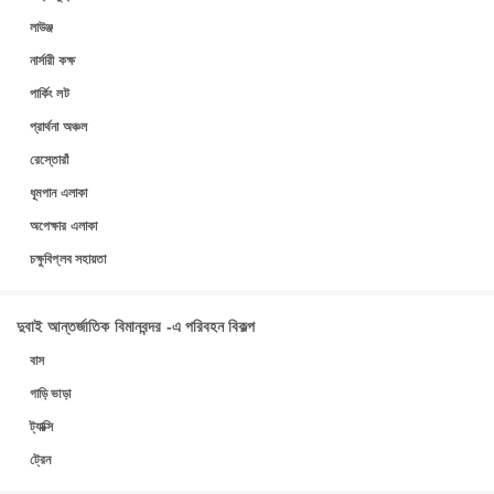
লাউঞ্জ
নার্সারী কক্ষ
পার্কিং লট
প্রার্থনা অঞ্চল
রেস্তোরাঁ
ধূমপান এলাকা
অপেক্ষার এলাকা
চক্ষুবিপ্লব সহায়তা
দুবাই আন্তর্জাতিক বিমানবন্দর -এ পরিবহন বিকল্প
বাস
গাড়ি ভাড়া
ট্যাক্সি
ট্রেন