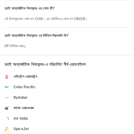
দুবাই আন্তর্জাতিক বিমানবন্দর এর কোড কী?
এই বিমানবন্দরের কোড হল DXB। এর আইসিএও কোড হল OMDB।
দুবাই আন্তর্জাতিক বিমানবন্দর এর টার্মিনাল বিকল্পগুলি কি?
0টি টার্মিনাল আছে,
দুবাই আন্তর্জাতিক বিমানবন্দর-এ পরিচালিত শীর্ষ এয়ারলাইনস
এমিরেট্‌স এয়ারলাইন্স
Cebu Pacific
flydubai
কাতার এয়ারওয়েজ
Air India
SpiceJet