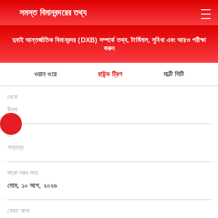
সমস্ত বিমানবন্দরের তথ্য
দুবাই আন্তর্জাতিক বিমানবন্দর (DXB) সম্পর্কে তথ্য, টার্মিনাল, সুবিধা এবং আরও পরীক্ষা
করুন
ওয়ান ওয়ে
রাউন্ড ট্রিপ
মাল্টি সিটি
থেকে
উৎস
তে
গন্তব্য
যাত্রা শুরুর সময়
সোম, ১০ আগ, ২০২৬
ফেরত আসা