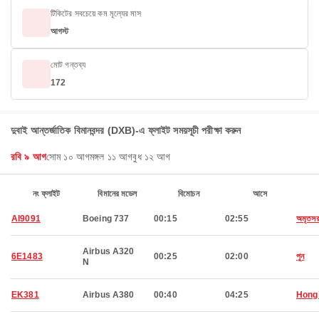
টিকিটের সবচেয়ে কম মূল্যের মাস
আগস্ট
মোট গন্তব্য
172
দুবাই আন্তর্জাতিক বিমানবন্দর (DXB)-এ ফ্লাইট সময়সূচী পরীক্ষা করুন
রবি ৯ আগ
সোম ১০ আগ
মঙ্গল ১১ আগ
বুধ ১২ আগ
নং ফ্লাইট
বিমানের মডেল
বিমোচন
আসে
AI9091
Boeing 737
00:15
02:55
অমৃতস
Airbus A320
6E1483
00:25
02:00
পুন
N
EK381
Airbus A380
00:40
04:25
Hong