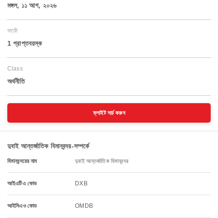
মঙ্গল, ১১ আগ, ২০২৬
যাত্রী
1 প্রাপ্তবয়স্ক
Class
অর্থনীতি
ফ্লাইট সার্চ করুন
দুবাই আন্তর্জাতিক বিমানবন্দর-সম্পর্কে
বিমানবন্দরের নাম
দুবাই আন্তর্জাতিক বিমানবন্দর
আইএটিএ কোড
DXB
আইসিএও কোড
OMDB