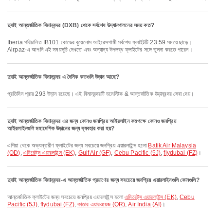
দুবাই আন্তর্জাতিক বিমানবন্দর (DXB) থেকে সর্বশেষ উদ্যানপালনের সময় কত?
Iberia পরিচালিত IB101 কোডের বুয়েনোস আইরেসগামী সর্বশেষ ফ্লাইটটি 23:59 সময়ে ছাড়ে।
Airpaz-এ আপনি এই সময়সূচি দেখতে এবং অন্যান্য উপলব্ধ ফ্লাইটের সঙ্গে তুলনা করতে পারেন।
দুবাই আন্তর্জাতিক বিমানবন্দর এ দৈনিক কতগুলি উড়ান আছে?
প্রতিদিন প্রায় 293 উড়ান রয়েছে। এই বিমানবন্দরটি ডমেস্টিক & আন্তর্জাতিক উড়ানবন্দর সেবা দেয়।
দুবাই আন্তর্জাতিক বিমানবন্দর এর জন্য কোনও জনপ্রিয় আইরলাইন কমপক্ষে কোনও জনপ্রিয়
আইরলাইনগুলি মহাদেশিক উড়ানের জন্য ব্যবহার করা হয়?
এশিয়া থেকে অভ্যন্তরীণ ফ্লাইটের জন্য সবচেয়ে জনপ্রিয় এয়ারলাইন্স হলো
Batik Air Malaysia
(OD)
,
এমিরেট্‌স এয়ারলাইন্স (EK)
,
Gulf Air (GF)
,
Cebu Pacific (5J)
,
flydubai (FZ)
।
দুবাই আন্তর্জাতিক বিমানবন্দর-এ আন্তর্জাতিক প্রয়াণের জন্য সবচেয়ে জনপ্রিয় এয়ারলাইনগুলি কোনগুলি?
আন্তর্জাতিক ফ্লাইটের জন্য সবচেয়ে জনপ্রিয় এয়ারলাইন্স হলো
এমিরেট্‌স এয়ারলাইন্স (EK)
,
Cebu
Pacific (5J)
,
flydubai (FZ)
,
কাতার এয়ারওয়েজ (QR)
,
Air India (AI)
।