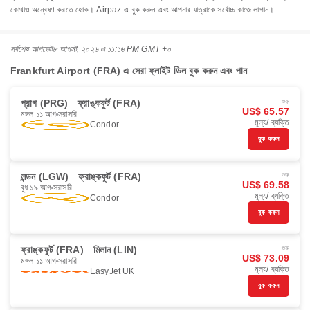
কোথাও অন্বেষণ করতে হোক। Airpaz-এ বুক করুন এবং আপনার যাত্রাকে সর্বোচ্চ কাজে লাগান।
সর্বশেষ আপডেট
৮ আগস্ট, ২০২৬ এ ১১:১৬ PM GMT +০
Frankfurt Airport (FRA) এ সেরা ফ্লাইট ডিল বুক করুন এবং পান
প্রাগ (PRG)
ফ্রাঙ্কফুর্ট (FRA)
শুরু
US$ 65.57
মঙ্গল ১১ আগ
সরাসরি
মূল্য/ ব্যক্তি
Condor
বুক করুন
লন্ডন (LGW)
ফ্রাঙ্কফুর্ট (FRA)
শুরু
US$ 69.58
বুধ ১৯ আগ
সরাসরি
মূল্য/ ব্যক্তি
Condor
বুক করুন
ফ্রাঙ্কফুর্ট (FRA)
মিলান (LIN)
শুরু
US$ 73.09
মঙ্গল ১১ আগ
সরাসরি
মূল্য/ ব্যক্তি
EasyJet UK
বুক করুন