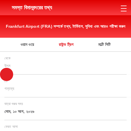
সমস্ত বিমানবন্দরের তথ্য
Frankfurt Airport (FRA) সম্পর্কে তথ্য, টার্মিনাল, সুবিধা এবং আরও পরীক্ষা করুন
ওয়ান ওয়ে
রাউন্ড ট্রিপ
মাল্টি সিটি
থেকে
উৎস
তে
গন্তব্য
যাত্রা শুরুর সময়
সোম, ১০ আগ, ২০২৬
ফেরত আসা