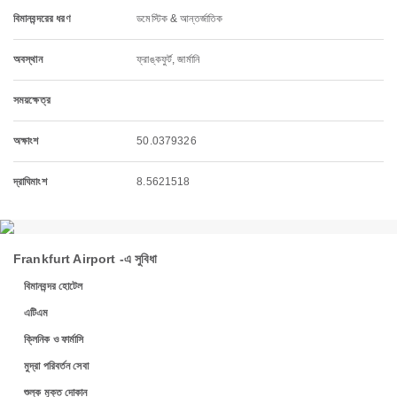
বিমানবন্দরের ধরণ
ডমেস্টিক & আন্তর্জাতিক
অবস্থান
ফ্রাঙ্কফুর্ট, জার্মানি
সময়ক্ষেত্র
অক্ষাংশ
50.0379326
দ্রাঘিমাংশ
8.5621518
Frankfurt Airport -এ সুবিধা
বিমানবন্দর হোটেল
এটিএম
ক্লিনিক ও ফার্মাসি
মুদ্রা পরিবর্তন সেবা
শুল্ক মুক্ত দোকান