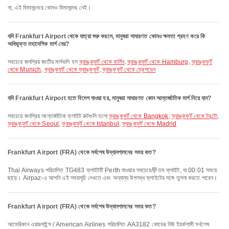
না, এই বিমানবন্দরে কোনও বিমানবন্দর নেই।
যদি Frankfurt Airport থেকে যাত্রা শুরু করলে, মানুষরা সাধারণত কোনও ক্ষমতা গ্রহণ করে কি
অধিভুক্ত মহাদেশিক মার্গ নেয়?
সবচেয়ে জনপ্রিয় জাতীয় মার্গগুলি হল
ফ্রাঙ্কফুর্ট থেকে বার্লিন
,
ফ্রাঙ্কফুর্ট থেকে Hamburg
,
ফ্রাঙ্কফুর্ট
থেকে Munich
,
ফ্রাঙ্কফুর্ট থেকে ফ্রাঙ্কফুর্ট
,
ফ্রাঙ্কফুর্ট থেকে ড্রেসডেন
যদি Frankfurt Airport হতে বিদেশ যাওয়া হয়, মানুষরা সাধারণত কোন আন্তর্জাতিক মার্গ নিয়ে যান?
সবচেয়ে জনপ্রিয় আন্তর্জাতিক ফ্লাইট রুটগুলি হলো
ফ্রাঙ্কফুর্ট থেকে Bangkok
,
ফ্রাঙ্কফুর্ট থেকে টরন্টো
,
ফ্রাঙ্কফুর্ট থেকে Seoul
,
ফ্রাঙ্কফুর্ট থেকে Istanbul
,
ফ্রাঙ্কফুর্ট থেকে Madrid
Frankfurt Airport (FRA) থেকে সর্বশেষ উদ্যানপালনের সময় কত?
Thai Airways পরিচালিত TG483 ফ্লাইটটি Perth যাওয়ার সবচেয়ে早তম ফ্লাইট, যা 00:01 সময়ে
ছাড়ে। Airpaz-এ আপনি এই সময়সূচি দেখতে এবং অন্যান্য উপলব্ধ ফ্লাইটের সঙ্গে তুলনা করতে পারেন।
Frankfurt Airport (FRA) থেকে সর্বশেষ উদ্যানপালনের সময় কত?
আমেরিকান এয়ারলাইন্স / American Airlines পরিচালিত AA3182 কোডের নিউ ইয়র্কগামী সর্বশেষ