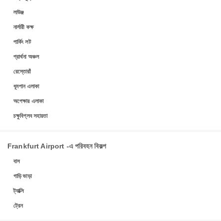
লাউঞ্জ
নার্সারী কক্ষ
পার্কিং লট
প্রার্থনা অঞ্চল
রেস্তোরাঁ
ধূমপান এলাকা
অপেক্ষার এলাকা
চক্ষুবিপ্লব সহায়তা
Frankfurt Airport -এ পরিবহন বিকল্প
বাস
গাড়ি ভাড়া
ট্যাক্সি
ট্রেন