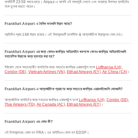
ফ্লাইটটি 23:59 সময়ে ছাড়ে। Airpaz-এ আপনি এই সময়সূচি দেখতে এবং অন্যান্য উপলব্ধ ফ্লাইটের
সঙ্গে তুলনা করতে পারেন।
Frankfurt Airport এ দৈনিক কতগুলি উড়ান আছে?
প্রতিদিন প্রায় 168 উড়ান রয়েছে। এই বিমানবন্দরটি ডমেস্টিক & আন্তর্জাতিক উড়ানবন্দর সেবা দেয়।
Frankfurt Airport এর জন্য কোনও জনপ্রিয় আইরলাইন কমপক্ষে কোনও জনপ্রিয় আইরলাইনগুলি
মহাদেশিক উড়ানের জন্য ব্যবহার করা হয়?
ইউরোপ থেকে অভ্যন্তরীণ ফ্লাইটের জন্য সবচেয়ে জনপ্রিয় এয়ারলাইন্স হলো
Lufthansa (LH)
,
Condor (DE)
,
Vietnam Airlines (VN)
,
Etihad Airways (EY)
,
Air China (CA)
।
Frankfurt Airport-এ আন্তর্জাতিক প্রয়াণের জন্য সবচেয়ে জনপ্রিয় এয়ারলাইনগুলি কোনগুলি?
আন্তর্জাতিক ফ্লাইটের জন্য সবচেয়ে জনপ্রিয় এয়ারলাইন্স হলো
Lufthansa (LH)
,
Condor (DE)
,
Thai Airways (TG)
,
Air Canada (AC)
,
Etihad Airways (EY)
।
Frankfurt Airport এর কোড কী?
এই বিমানবন্দরের কোড হল FRA। এর আইসিএও কোড হল EDDF।