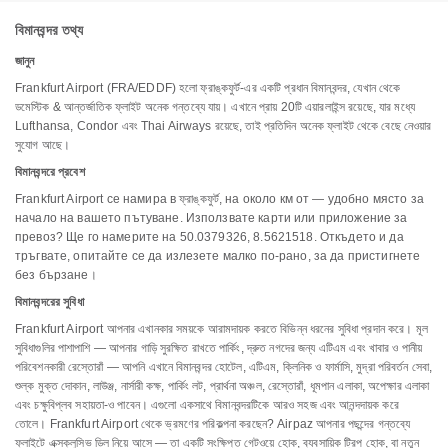
বিমানবন্দর তথ্য
জানুন
Frankfurt Airport (FRA/EDDF) হলো ফ্রাঙ্কফুর্ট-এর একটি প্রধান বিমানবন্দর, যেখান থেকে
ডমেস্টিক & আন্তর্জাতিক ফ্লাইট অনেক গন্তব্যে যায়। এখানে প্রায় 20টি এয়ারলাইন্স রয়েছে, যার মধ্যে
Lufthansa, Condor এবং Thai Airways রয়েছে, তাই প্রতিদিন অনেক ফ্লাইট থেকে বেছে নেওয়ার
সুযোগ আছে।
বিমানবন্দরে প্রবেশ
Frankfurt Airport се намира в ফ্রাঙ্কফুর্ট, на около км от — удобно място за
начало на вашето пътуване. Използвате карти или приложение за
превоз? Ще го намерите на 50.0379326, 8.5621518. Откъдето и да
тръгвате, опитайте се да излезете малко по-рано, за да пристигнете
без бързане।
বিমানবন্দরের সুবিধা
Frankfurt Airport আপনার এখানকার সময়কে আরামদায়ক করতে বিভিন্ন ধরনের সুবিধা প্রদান করে। মূল
সুবিধাগুলির পাশাপাশি — আপনার গাড়ি সুরক্ষিত রাখতে পার্কিং, দ্রুত নগদের জন্য এটিএম এবং খাবার ও পানীয়
পরিবেশনকারী রেস্তোরাঁ — আপনি এখানে বিমানবন্দর হোটেল, এটিএম, ক্লিনিক ও ফার্মাসি, মুদ্রা পরিবর্তন সেবা,
শুল্ক মুক্ত দোকান, লাউঞ্জ, নার্সারী কক্ষ, পার্কিং লট, প্রার্থনা অঞ্চল, রেস্তোরাঁ, ধূমপান এলাকা, অপেক্ষার এলাকা
এবং চক্ষুবিপ্লব সহায়তা-ও পাবেন। এগুলো একসাথে বিমানবন্দরটিকে আরও সহজ এবং আনন্দদায়ক করে
তোলে। Frankfurt Airport থেকে ভ্রমণের পরিকল্পনা করছেন? Airpaz আপনার পছন্দের গন্তব্যে
ফ্লাইটে এক্সক্লুসিভ ডিল নিয়ে আসে — তা একটি সংক্ষিপ্ত গেটওয়ে হোক, ব্যবসায়িক ট্রিপ হোক, বা নতুন