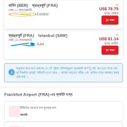
বার্লিন (BER)
ফ্রাঙ্কফুর্ট (FRA)
শুরু
US$ 78.75
সোম ১০ আগ
সরাসরি
মূল্য/ ব্যক্তি
Condor
বুক করুন
ফ্রাঙ্কফুর্ট (FRA)
Istanbul (SAW)
শুরু
US$ 81.14
সোম ১৪ সেপ
সরাসরি
মূল্য/ ব্যক্তি
AJet
বুক করুন
অনুগ্রহ করে মনে রাখবেন যে এই পৃষ্ঠায় তালিকাভুক্ত মূল্যগুলি আপ টু ডেট নাও হতে পারে এবং
পূর্ব বিজ্ঞপ্তি ছাড়াই পরিবর্তন হতে পারে । আমরা সবচেয়ে সঠিক এবং বর্তমান তথ্য সরবরাহ করার
চেষ্টা করি ।
Frankfurt Airport (FRA)-এর ফ্লাইট তথ্য
টিকিটের সবচেয়ে কম মূল্যের মাস
আগস্ট