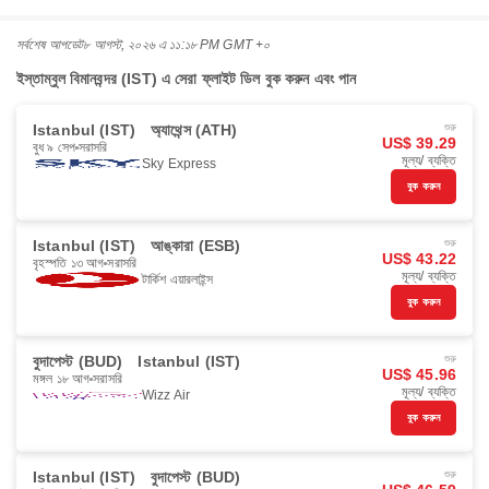
সর্বশেষ আপডেট
৮ আগস্ট, ২০২৬ এ ১১:১৮ PM GMT +০
ইস্তাম্বুল বিমানবন্দর (IST) এ সেরা ফ্লাইট ডিল বুক করুন এবং পান
Istanbul (IST)
অ্যাথেন্স (ATH)
শুরু
US$ 39.29
বুধ ৯ সেপ
সরাসরি
মূল্য/ ব্যক্তি
Sky Express
বুক করুন
Istanbul (IST)
আঙ্কারা (ESB)
শুরু
US$ 43.22
বৃহস্পতি ১৩ আগ
সরাসরি
মূল্য/ ব্যক্তি
টার্কিশ এয়ারলাইন্স
বুক করুন
বুদাপেস্ট (BUD)
Istanbul (IST)
শুরু
US$ 45.96
মঙ্গল ১৮ আগ
সরাসরি
মূল্য/ ব্যক্তি
Wizz Air
বুক করুন
Istanbul (IST)
বুদাপেস্ট (BUD)
শুরু