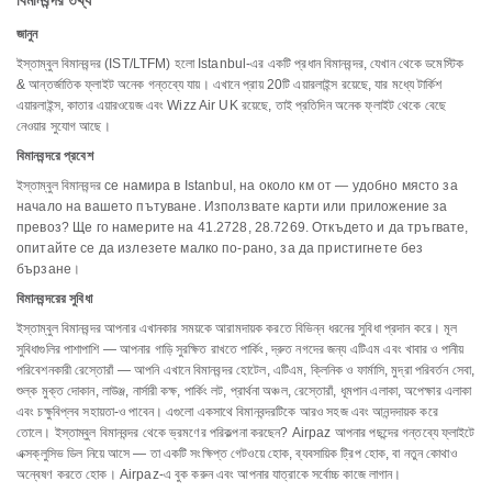
বিমানবন্দর তথ্য
জানুন
ইস্তাম্বুল বিমানবন্দর (IST/LTFM) হলো Istanbul-এর একটি প্রধান বিমানবন্দর, যেখান থেকে ডমেস্টিক
& আন্তর্জাতিক ফ্লাইট অনেক গন্তব্যে যায়। এখানে প্রায় 20টি এয়ারলাইন্স রয়েছে, যার মধ্যে টার্কিশ
এয়ারলাইন্স, কাতার এয়ারওয়েজ এবং Wizz Air UK রয়েছে, তাই প্রতিদিন অনেক ফ্লাইট থেকে বেছে
নেওয়ার সুযোগ আছে।
বিমানবন্দরে প্রবেশ
ইস্তাম্বুল বিমানবন্দর се намира в Istanbul, на около км от — удобно място за
начало на вашето пътуване. Използвате карти или приложение за
превоз? Ще го намерите на 41.2728, 28.7269. Откъдето и да тръгвате,
опитайте се да излезете малко по-рано, за да пристигнете без
бързане।
বিমানবন্দরের সুবিধা
ইস্তাম্বুল বিমানবন্দর আপনার এখানকার সময়কে আরামদায়ক করতে বিভিন্ন ধরনের সুবিধা প্রদান করে। মূল
সুবিধাগুলির পাশাপাশি — আপনার গাড়ি সুরক্ষিত রাখতে পার্কিং, দ্রুত নগদের জন্য এটিএম এবং খাবার ও পানীয়
পরিবেশনকারী রেস্তোরাঁ — আপনি এখানে বিমানবন্দর হোটেল, এটিএম, ক্লিনিক ও ফার্মাসি, মুদ্রা পরিবর্তন সেবা,
শুল্ক মুক্ত দোকান, লাউঞ্জ, নার্সারী কক্ষ, পার্কিং লট, প্রার্থনা অঞ্চল, রেস্তোরাঁ, ধূমপান এলাকা, অপেক্ষার এলাকা
এবং চক্ষুবিপ্লব সহায়তা-ও পাবেন। এগুলো একসাথে বিমানবন্দরটিকে আরও সহজ এবং আনন্দদায়ক করে
তোলে। ইস্তাম্বুল বিমানবন্দর থেকে ভ্রমণের পরিকল্পনা করছেন? Airpaz আপনার পছন্দের গন্তব্যে ফ্লাইটে
এক্সক্লুসিভ ডিল নিয়ে আসে — তা একটি সংক্ষিপ্ত গেটওয়ে হোক, ব্যবসায়িক ট্রিপ হোক, বা নতুন কোথাও
অন্বেষণ করতে হোক। Airpaz-এ বুক করুন এবং আপনার যাত্রাকে সর্বোচ্চ কাজে লাগান।