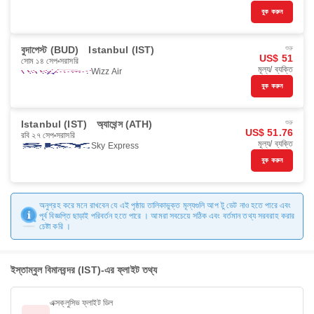
বুক করুন
বুদাপেস্ট (BUD)
Istanbul (IST)
শুরু
US$ 51
সোম ১৪ সেপ
সরাসরি
মূল্য/ ব্যক্তি
Wizz Air
বুক করুন
Istanbul (IST)
অ্যাথেন্স (ATH)
শুরু
US$ 51.76
রবি ২৭ সেপ
সরাসরি
মূল্য/ ব্যক্তি
Sky Express
বুক করুন
অনুগ্রহ করে মনে রাখবেন যে এই পৃষ্ঠায় তালিকাভুক্ত মূল্যগুলি আপ টু ডেট নাও হতে পারে এবং
পূর্ব বিজ্ঞপ্তি ছাড়াই পরিবর্তন হতে পারে । আমরা সবচেয়ে সঠিক এবং বর্তমান তথ্য সরবরাহ করার
চেষ্টা করি ।
ইস্তাম্বুল বিমানবন্দর (IST)-এর ফ্লাইট তথ্য
এক্সক্লুসিভ ফ্লাইট ডিল