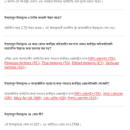
এ আপনি এই সময়সূচি দেখতে এবং অন্যান্য উপলব্ধ ফ্লাইটের সঙ্গে তুলনা করতে পারেন।
ইস্তাম্বুল বিমানবন্দর এ দৈনিক কতগুলি উড়ান আছে?
প্রতিদিন প্রায় 170 উড়ান রয়েছে। এই বিমানবন্দরটি ডমেস্টিক & আন্তর্জাতিক উড়ানবন্দর সেবা দেয়।
ইস্তাম্বুল বিমানবন্দর এর জন্য কোনও জনপ্রিয় আইরলাইন কমপক্ষে কোনও জনপ্রিয় আইরলাইনগুলি
মহাদেশিক উড়ানের জন্য ব্যবহার করা হয়?
এশিয়া থেকে অভ্যন্তরীণ ফ্লাইটের জন্য সবচেয়ে জনপ্রিয় এয়ারলাইন্স হলো
টার্কিশ এয়ারলাইন্স (TK)
,
Pegasus Airlines (PC)
,
Thai Airways (TG)
,
Etihad Airways (EY)
,
Sichuan
Airlines (3U)
।
ইস্তাম্বুল বিমানবন্দর-এ আন্তর্জাতিক প্রয়াণের জন্য সবচেয়ে জনপ্রিয় এয়ারলাইনগুলি কোনগুলি?
আন্তর্জাতিক ফ্লাইটের জন্য সবচেয়ে জনপ্রিয় এয়ারলাইন্স হলো
টার্কিশ এয়ারলাইন্স (TK)
,
কাতার এয়ারওয়েজ
(QR)
,
Wizz Air UK (W9)
,
এয়ার এরাবিয়া (G9)
,
সিঙ্গাপুর এয়ারলাইন্স (SQ)
।
ইস্তাম্বুল বিমানবন্দর এর কোড কী?
এই বিমানবন্দরের কোড হল IST। এর আইসিএও কোড হল LTFM।