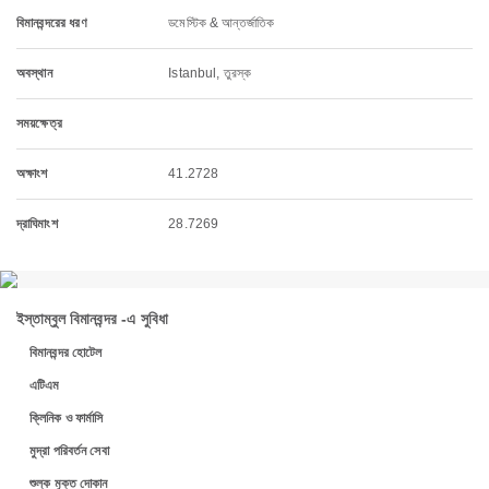
বিমানবন্দরের ধরণ
ডমেস্টিক & আন্তর্জাতিক
অবস্থান
Istanbul, তুরস্ক
সময়ক্ষেত্র
অক্ষাংশ
41.2728
দ্রাঘিমাংশ
28.7269
ইস্তাম্বুল বিমানবন্দর -এ সুবিধা
বিমানবন্দর হোটেল
এটিএম
ক্লিনিক ও ফার্মাসি
মুদ্রা পরিবর্তন সেবা
শুল্ক মুক্ত দোকান