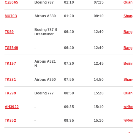
CZ8065
Boeing 787
01:10
07:15
Guan
MU703
Airbus A330
01:20
08:10
Shan
Boeing 787-9
TK59
06:40
12:40
Bang
Dreamliner
TG7549
-
06:40
12:40
Bang
Airbus A321
TK197
07:20
12:45
Beiji
N
TK281
Airbus A350
07:55
14:50
Shan
TK299
Boeing 777
08:50
15:20
Guan
AH3922
-
09:35
15:10
আলজিয়ার
TK852
-
09:35
15:10
আলজিয়ার