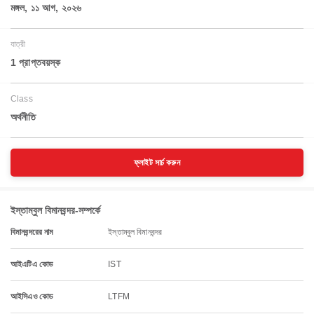
মঙ্গল, ১১ আগ, ২০২৬
যাত্রী
1 প্রাপ্তবয়স্ক
Class
অর্থনীতি
ফ্লাইট সার্চ করুন
ইস্তাম্বুল বিমানবন্দর-সম্পর্কে
বিমানবন্দরের নাম
ইস্তাম্বুল বিমানবন্দর
আইএটিএ কোড
IST
আইসিএও কোড
LTFM