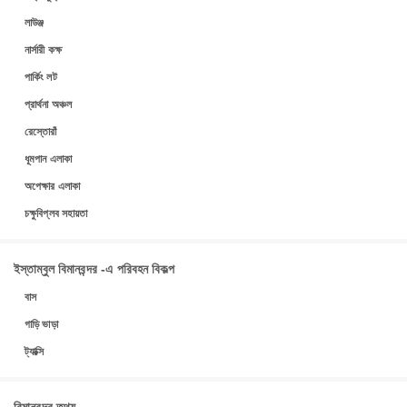
লাউঞ্জ
নার্সারী কক্ষ
পার্কিং লট
প্রার্থনা অঞ্চল
রেস্তোরাঁ
ধূমপান এলাকা
অপেক্ষার এলাকা
চক্ষুবিপ্লব সহায়তা
ইস্তাম্বুল বিমানবন্দর -এ পরিবহন বিকল্প
বাস
গাড়ি ভাড়া
ট্যাক্সি