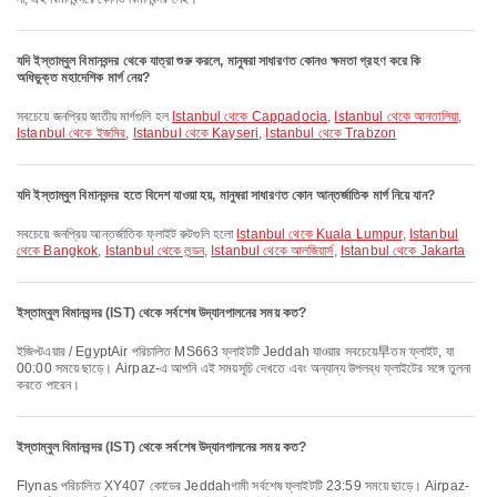
যদি ইস্তাম্বুল বিমানবন্দর থেকে যাত্রা শুরু করলে, মানুষরা সাধারণত কোনও ক্ষমতা গ্রহণ করে কি
অধিভুক্ত মহাদেশিক মার্গ নেয়?
সবচেয়ে জনপ্রিয় জাতীয় মার্গগুলি হল
Istanbul থেকে Cappadocia
,
Istanbul থেকে আনতালিয়া
,
Istanbul থেকে ইজমির
,
Istanbul থেকে Kayseri
,
Istanbul থেকে Trabzon
যদি ইস্তাম্বুল বিমানবন্দর হতে বিদেশ যাওয়া হয়, মানুষরা সাধারণত কোন আন্তর্জাতিক মার্গ নিয়ে যান?
সবচেয়ে জনপ্রিয় আন্তর্জাতিক ফ্লাইট রুটগুলি হলো
Istanbul থেকে Kuala Lumpur
,
Istanbul
থেকে Bangkok
,
Istanbul থেকে লন্ডন
,
Istanbul থেকে আলজিয়ার্স
,
Istanbul থেকে Jakarta
ইস্তাম্বুল বিমানবন্দর (IST) থেকে সর্বশেষ উদ্যানপালনের সময় কত?
ইজিপ্টএয়ার / EgyptAir পরিচালিত MS663 ফ্লাইটটি Jeddah যাওয়ার সবচেয়ে早তম ফ্লাইট, যা
00:00 সময়ে ছাড়ে। Airpaz-এ আপনি এই সময়সূচি দেখতে এবং অন্যান্য উপলব্ধ ফ্লাইটের সঙ্গে তুলনা
করতে পারেন।
ইস্তাম্বুল বিমানবন্দর (IST) থেকে সর্বশেষ উদ্যানপালনের সময় কত?
Flynas পরিচালিত XY407 কোডের Jeddahগামী সর্বশেষ ফ্লাইটটি 23:59 সময়ে ছাড়ে। Airpaz-