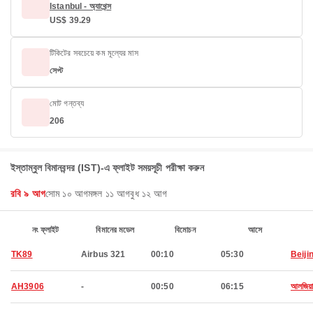
Istanbul - অ্যাথেন্স
US$ 39.29
টিকিটের সবচেয়ে কম মূল্যের মাস
সেপ্ট
মোট গন্তব্য
206
ইস্তাম্বুল বিমানবন্দর (IST)-এ ফ্লাইট সময়সূচী পরীক্ষা করুন
রবি ৯ আগ
সোম ১০ আগ
মঙ্গল ১১ আগ
বুধ ১২ আগ
নং ফ্লাইট
বিমানের মডেল
বিমোচন
আসে
TK89
Airbus 321
00:10
05:30
Beiji
AH3906
-
00:50
06:15
আলজিয়ার