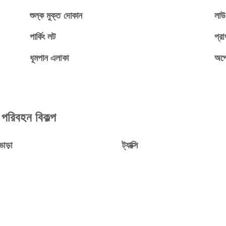
শুল্ক মুক্ত দোকান
লাউঞ
পার্কিং লট
প্রা
ধূমপান এলাকা
অপে
িবহন বিকল্প
ভাড়া
ট্যাক্সি