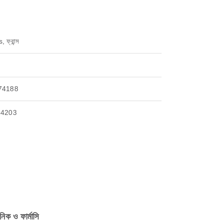
 ফ্রান্স
74188
84203
নিক ও ফার্মাসি