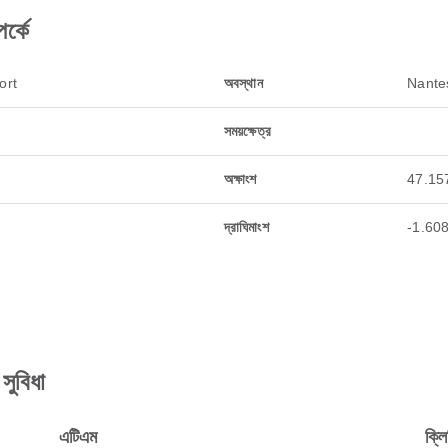
্কে
ort
অবস্থান
Nantes,
সময়ক্ষেত্র
অক্ষাংশ
47.15
দ্রাঘিমাংশ
-1.60
ুবিধা
এটিএম
ক্লি