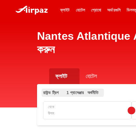
ফ্লাইট
হোটেল
প্রোমো
অর্ডারগুলি
ডিলসম
Nantes Atlantique Airpo
করুন
ফ্লাইট
হোটেল
রাউন্ড ট্রিপ
1 প্যাসেঞ্জার
অর্থনীতি
থেকে