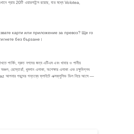
প্রায় 20টি এয়ারলাইন্স রয়েছে, যার মধ্যে Volotea,
олзвате карти или приложение за превоз? Ще го
стигнете без бързане।
ে পার্কিং, দ্রুত নগদের জন্য এটিএম এবং খাবার ও পানীয়
া অঞ্চল, রেস্তোরাঁ, ধূমপান এলাকা, অপেক্ষার এলাকা এবং চক্ষুবিপ্লব
আপনার পছন্দের গন্তব্যে ফ্লাইটে এক্সক্লুসিভ ডিল নিয়ে আসে —