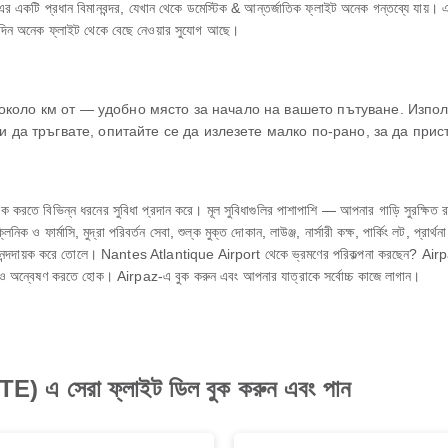
ান বিমানবন্দর, যেখান থেকে ডমেস্টিক & আন্তর্জাতিক ফ্লাইট অনেক গন্তব্যে যায়। এখানে 
ন অনেক ফ্লাইট থেকে বেছে নেওয়ার সুযোগ আছে।
на около км от — удобно място за начало на вашето пътуване. Изп
и да тръгвате, опитайте се да излезете малко по-рано, за да при
বিভিন্ন ধরনের সুবিধা প্রদান করে। মূল সুবিধাগুলির পাশাপাশি — আপনার গাড়ি সুরক্ষিত রাখত
 ফার্মাসি, মুদ্রা পরিবর্তন সেবা, শুল্ক মুক্ত দোকান, লাউঞ্জ, নার্সারী কক্ষ, পার্কিং লট, প্রার্থন
ন্দদায়ক করে তোলে। Nantes Atlantique Airport থেকে ভ্রমণের পরিকল্পনা করছেন? Airpaz 
োথাও অন্বেষণ করতে হোক। Airpaz-এ বুক করুন এবং আপনার যাত্রাকে সর্বোচ্চ কাজে লাগান।
 এ সেরা ফ্লাইট ডিল বুক করুন এবং পান