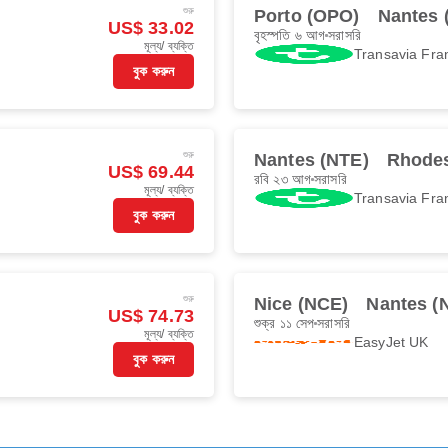
শুরু
Porto (OPO)
Nantes 
US$ 33.02
বৃহস্পতি ৬ আগ
সরাসরি
মূল্য/ ব্যক্তি
Transavia Fra
বুক করুন
শুরু
Nantes (NTE)
Rhode
US$ 69.44
রবি ২৩ আগ
সরাসরি
মূল্য/ ব্যক্তি
Transavia Fra
বুক করুন
শুরু
Nice (NCE)
Nantes (
US$ 74.73
শুক্র ১১ সেপ
সরাসরি
মূল্য/ ব্যক্তি
EasyJet UK
বুক করুন