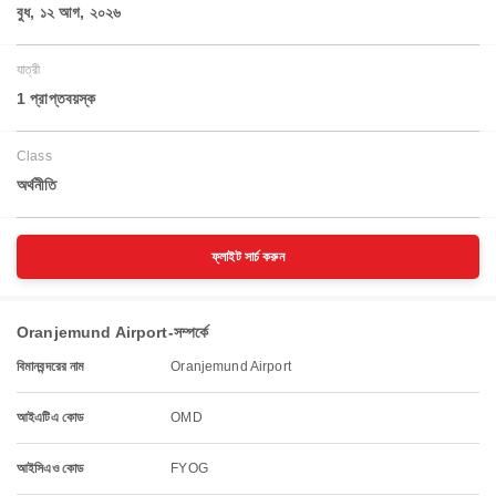
বুধ, ১২ আগ, ২০২৬
যাত্রী
1 প্রাপ্তবয়স্ক
Class
অর্থনীতি
ফ্লাইট সার্চ করুন
Oranjemund Airport-সম্পর্কে
বিমানবন্দরের নাম
Oranjemund Airport
আইএটিএ কোড
OMD
আইসিএও কোড
FYOG