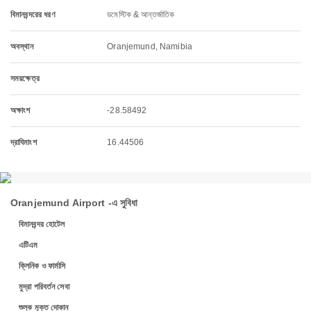
বিমানবন্দরের ধরণ
ডমেস্টিক & আন্তর্জাতিক
অবস্থান
Oranjemund, Namibia
সময়ক্ষেত্র
অক্ষাংশ
-28.58492
দ্রাঘিমাংশ
16.44506
Oranjemund Airport -এ সুবিধা
বিমানবন্দর হোটেল
এটিএম
ক্লিনিক ও ফার্মাসি
মুদ্রা পরিবর্তন সেবা
শুল্ক মুক্ত দোকান