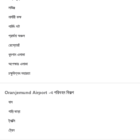
লাউঞ্জ
নার্সারী কক্ষ
পার্কিং লট
প্রার্থনা অঞ্চল
রেস্তোরাঁ
ধূমপান এলাকা
অপেক্ষার এলাকা
চক্ষুবিপ্লব সহায়তা
Oranjemund Airport -এ পরিবহন বিকল্প
বাস
গাড়ি ভাড়া
ট্যাক্সি
ট্রেন