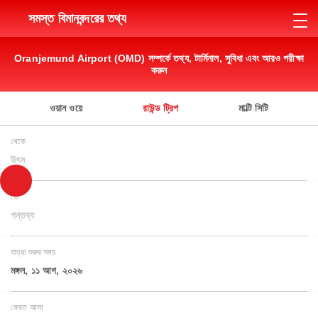
সমস্ত বিমানবন্দরের তথ্য
Oranjemund Airport (OMD) সম্পর্কে তথ্য, টার্মিনাল, সুবিধা এবং আরও পরীক্ষা
করুন
ওয়ান ওয়ে
রাউন্ড ট্রিপ
মাল্টি সিটি
থেকে
উৎস
তে
গন্তব্য
যাত্রা শুরুর সময়
মঙ্গল, ১১ আগ, ২০২৬
ফেরত আসা