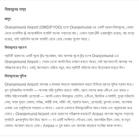
বিমানবন্দর তথ্য
জানুন
Oranjemund Airport (OMD/FYOG) হলো Oranjemund-এর একটি প্রধান বিমানবন্দর, যেখান
থেকে ডমেস্টিক & আন্তর্জাতিক ফ্লাইট অনেক গন্তব্যে যায়। এখানে প্রায় 0টি এয়ারলাইন্স রয়েছে, যার মধ্যে
রয়েছে, তাই প্রতিদিন অনেক ফ্লাইট থেকে বেছে নেওয়ার সুযোগ আছে।
বিমানবন্দরে প্রবেশ
প্রতিটি ভ্রমণের একটি সূচনা বিন্দু প্রয়োজন, আর আপনার সূচনা বিন্দু হলো Oranjemund-এর
Oranjemund Airport। সেখান থেকে আপনি দিয়ে চলাচল করতে পারেন, তাই আগেভাগেই আপনার পথ
পরিকল্পনা করে নিন। একটু আগেভাগে বেরিয়ে পড়ুন, আর প্রতিটি মাইলের সাথে উত্তেজনা বাড়তে দিন।
বিমানবন্দরের সুবিধা
Oranjemund Airport আপনার এখানকার সময়কে আরামদায়ক করতে বিভিন্ন ধরনের সুবিধা প্রদান করে।
মূল সুবিধাগুলির পাশাপাশি — আপনার গাড়ি সুরক্ষিত রাখতে পার্কিং, দ্রুত নগদের জন্য এটিএম এবং খাবার ও
পানীয় পরিবেশনকারী রেস্তোরাঁ — আপনি এখানে বিমানবন্দর হোটেল, এটিএম, ক্লিনিক ও ফার্মাসি, মুদ্রা পরিবর্তন
সেবা, শুল্ক মুক্ত দোকান, লাউঞ্জ, নার্সারী কক্ষ, পার্কিং লট, প্রার্থনা অঞ্চল, রেস্তোরাঁ, ধূমপান এলাকা, অপেক্ষার
এলাকা এবং চক্ষুবিপ্লব সহায়তা-ও পাবেন। এগুলো একসাথে বিমানবন্দরটিকে আরও সহজ এবং আনন্দদায়ক করে
তোলে। Oranjemund Airport থেকে ভ্রমণের পরিকল্পনা করছেন? Airpaz আপনার পছন্দের গন্তব্যে
ফ্লাইটে এক্সক্লুসিভ ডিল নিয়ে আসে — তা একটি সংক্ষিপ্ত গেটওয়ে হোক, ব্যবসায়িক ট্রিপ হোক, বা নতুন
কোথাও অন্বেষণ করতে হোক। Airpaz-এ বুক করুন এবং আপনার যাত্রাকে সর্বোচ্চ কাজে লাগান।