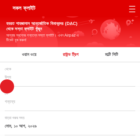
সকল ফ্লাইট
হযরত শাহজালাল আন্তর্জাতিক বিমানবন্দর (DAC)
থেকে সস্তা ফ্লাইট খুঁজুন
আপনার স্বপ্নের গন্তব্যে সস্তা ফ্লাইট। এখন Airpaz এ
টিকেট বুক করুন!
ওয়ান ওয়ে
রাউন্ড ট্রিপ
মাল্টি সিটি
থেকে
উৎস
তে
গন্তব্য
যাত্রা শুরুর সময়
সোম, ১০ আগ, ২০২৬