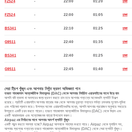
FZ524
-
22:00
01:20
ঢাকা
FZ524
-
22:00
01:05
ঢাকা
BS341
-
22:10
01:25
ঢাকা
G9511
-
22:40
01:35
ঢাকা
BS341
-
22:40
01:25
ঢাকা
G9511
-
22:45
01:40
ঢাকা
সেরা ট্রিপ খুঁজুন এবং আপনার নিখুঁত ভ্রমণ অভিজ্ঞতা পান
হযরত শাহজালাল আন্তর্জাতিক বিমানবন্দর (DAC) থেকে আপনার নির্বাচিত এয়ারলাইনের সাথে উড়ে যান
আপনি যদি ব্যবসা বা অবসরের জন্য ভ্রমণ করতে চান তবে আপনার গন্তব্যে অনেকগুলি ফ্লাইট বিকল্প
রয়েছে। প্রতিটি এয়ারলাইন আপনার যাত্রার শুরু থেকে আপনার চূড়ান্ত গন্তব্য পর্যন্ত চমৎকার সুযোগ-সুবিধা
এবং পরিষেবা প্রদান করে। উপলব্ধ অনেক এয়ারলাইনগুলির মধ্যে, আপনি আপনার প্রয়োজন অনুসারে সবচেয়ে
উপযুক্ত একটি চয়ন করতে পারেন। হযরত শাহজালাল আন্তর্জাতিক বিমানবন্দর (DAC) থেকে উড়ান এবং
একটি আরামদায়ক এবং সন্তোষজনক যাত্রা উপভোগ করুন।
Airpaz এর নির্বাচনের সাথে আপনার আদর্শ ফ্লাইট খুঁজুন
একটি পছন্দ করতে সমস্যা হচ্ছে? Airpaz আপনাকে সাহায্য করতে পারে। Airpaz থেকে সুপারিশ সহ,
আপনার স্বপ্নের গন্তব্যে হযরত শাহজালাল আন্তর্জাতিক বিমানবন্দর (DAC) থেকে সেরা ফ্লাইট খুঁজুন।