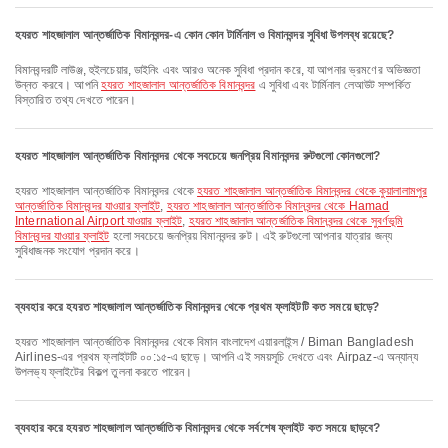
হযরত শাহজালাল আন্তর্জাতিক বিমানবন্দর-এ কোন কোন টার্মিনাল ও বিমানবন্দর সুবিধা উপলব্ধ রয়েছে?
বিমানবন্দরটি লাউঞ্জ, হুইলচেয়ার, ডাইনিং এবং আরও অনেক সুবিধা প্রদান করে, যা আপনার ভ্রমণের অভিজ্ঞতা
উন্নত করবে। আপনি
হযরত শাহজালাল আন্তর্জাতিক বিমানবন্দর
এ সুবিধা এবং টার্মিনাল লেআউট সম্পর্কিত
বিস্তারিত তথ্য দেখতে পারেন।
হযরত শাহজালাল আন্তর্জাতিক বিমানবন্দর থেকে সবচেয়ে জনপ্রিয় বিমানবন্দর রুটগুলো কোনগুলো?
হযরত শাহজালাল আন্তর্জাতিক বিমানবন্দর থেকে
হযরত শাহজালাল আন্তর্জাতিক বিমানবন্দর থেকে কুয়ালালামপুর
আন্তর্জাতিক বিমানবন্দর যাওয়ার ফ্লাইট
,
হযরত শাহজালাল আন্তর্জাতিক বিমানবন্দর থেকে Hamad
International Airport যাওয়ার ফ্লাইট
,
হযরত শাহজালাল আন্তর্জাতিক বিমানবন্দর থেকে সুবর্ণভূমি
বিমানবন্দর যাওয়ার ফ্লাইট
হলো সবচেয়ে জনপ্রিয় বিমানবন্দর রুট। এই রুটগুলো আপনার যাত্রার জন্য
সুবিধাজনক সংযোগ প্রদান করে।
ব্যবহার করে হযরত শাহজালাল আন্তর্জাতিক বিমানবন্দর থেকে প্রথম ফ্লাইটটি কত সময়ে ছাড়ে?
হযরত শাহজালাল আন্তর্জাতিক বিমানবন্দর থেকে বিমান বাংলাদেশ এয়ারলাইন্স / Biman Bangladesh
Airlines-এর প্রথম ফ্লাইটটি ০০:১৫-এ ছাড়ে। আপনি এই সময়সূচি দেখতে এবং Airpaz-এ অন্যান্য
উপলভ্য ফ্লাইটের বিকল্প তুলনা করতে পারেন।
ব্যবহার করে হযরত শাহজালাল আন্তর্জাতিক বিমানবন্দর থেকে সর্বশেষ ফ্লাইট কত সময়ে ছাড়বে?