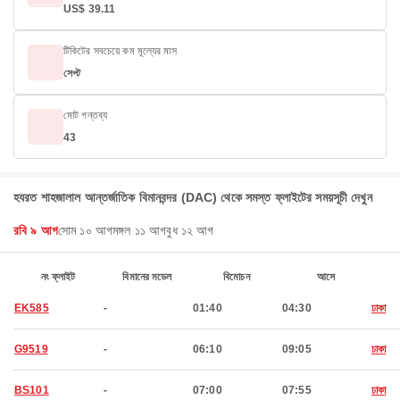
US$ 39.11
টিকিটের সবচেয়ে কম মূল্যের মাস
সেপ্ট
মোট গন্তব্য
43
হযরত শাহজালাল আন্তর্জাতিক বিমানবন্দর (DAC) থেকে সমস্ত ফ্লাইটের সময়সূচী দেখুন
রবি ৯ আগ
সোম ১০ আগ
মঙ্গল ১১ আগ
বুধ ১২ আগ
নং ফ্লাইট
বিমানের মডেল
বিমোচন
আসে
EK585
-
01:40
04:30
ঢাকা
G9519
-
06:10
09:05
ঢাকা
BS101
-
07:00
07:55
ঢাকা