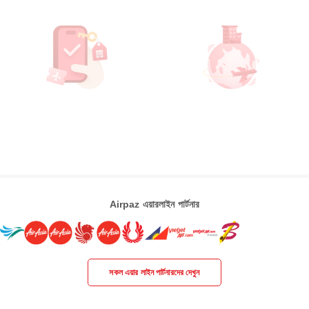
Airpaz এয়ারলাইন পার্টনার
সকল এয়ার লাইন পার্টনারদের দেখুন