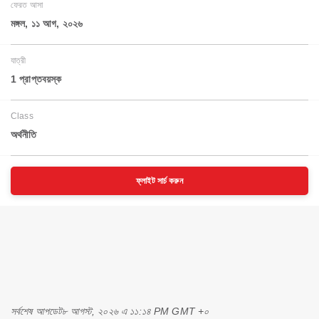
ফেরত আসা
মঙ্গল, ১১ আগ, ২০২৬
যাত্রী
1 প্রাপ্তবয়স্ক
Class
অর্থনীতি
ফ্লাইট সার্চ করুন
সর্বশেষ আপডেট
৮ আগস্ট, ২০২৬ এ ১১:১৪ PM GMT +০