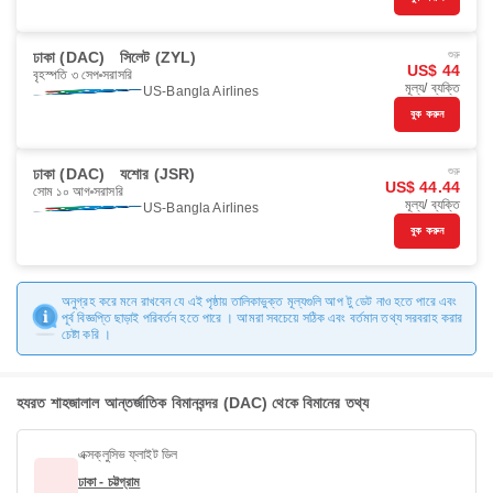
ঢাকা (DAC)
সিলেট (ZYL)
শুরু
US$ 44
বৃহস্পতি ৩ সেপ
সরাসরি
মূল্য/ ব্যক্তি
US-Bangla Airlines
বুক করুন
ঢাকা (DAC)
যশোর (JSR)
শুরু
US$ 44.44
সোম ১০ আগ
সরাসরি
মূল্য/ ব্যক্তি
US-Bangla Airlines
বুক করুন
অনুগ্রহ করে মনে রাখবেন যে এই পৃষ্ঠায় তালিকাভুক্ত মূল্যগুলি আপ টু ডেট নাও হতে পারে এবং
পূর্ব বিজ্ঞপ্তি ছাড়াই পরিবর্তন হতে পারে । আমরা সবচেয়ে সঠিক এবং বর্তমান তথ্য সরবরাহ করার
চেষ্টা করি ।
হযরত শাহজালাল আন্তর্জাতিক বিমানবন্দর (DAC) থেকে বিমানের তথ্য
এক্সক্লুসিভ ফ্লাইট ডিল
ঢাকা - চট্টগ্রাম