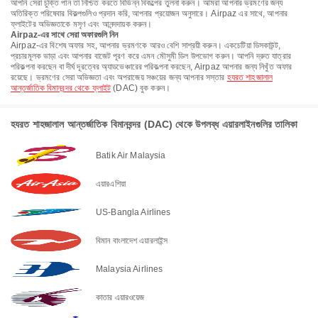
আপনি সেরা চুক্তি পান তা নিশ্চিত করতে বিভিন্ন বিকল্পের তুলনা করুন। আমরা আপনার ভ্রমণের জন্য
অতিরিক্ত পরিষেবার বিকল্পগুলিও প্রদান করি, আপনার প্রয়োজন অনুসারে। Airpaz এর সাথে, আপনার
ফ্লাইটের অভিজ্ঞতাকে মসৃণ এবং আনন্দদায়ক করুন।
Airpaz-এর সাথে সেরা অফারগুলি নিন
Airpaz-এর বিশেষ অফার সহ, আপনার ভ্রমণকে আরও বেশি সাশ্রয়ী করুন। একচেটিয়া ডিসকাউন্ট,
প্রচারমূলক ভাড়া এবং আপনার বাজেট পূরণ করে এমন মৌসুমী ডিল উপভোগ করুন। আপনি দ্রুত যাত্রার
পরিকল্পনা করছেন বা দীর্ঘ দূরত্বের অ্যাডভেঞ্চারের পরিকল্পনা করছেন, Airpaz আপনার জন্য নিখুঁত অফার
রয়েছে। ভ্রমণের সেরা অভিজ্ঞতা এবং অপরাজেয় সঞ্চয়ের জন্য আপনার সস্তার
হযরত শাহজালাল
আন্তর্জাতিক বিমানবন্দর থেকে ফ্লাইট
(DAC) বুক করুন।
হযরত শাহজালাল আন্তর্জাতিক বিমানবন্দর (DAC) থেকে উপলব্ধ এয়ারলাইনগুলির তালিকা
Batik Air Malaysia
এয়ারএশিয়া
US-Bangla Airlines
বিমান বাংলাদেশ এয়ারলাইন্স
Malaysia Airlines
কাতার এয়ারওয়েজ