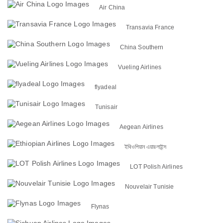
Air China
Transavia France
China Southern
Vueling Airlines
flyadeal
Tunisair
Aegean Airlines
ইথিওপিয়ান এয়ারলাইন্স
LOT Polish Airlines
Nouvelair Tunisie
Flynas