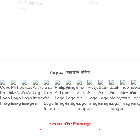
Airpaz এয়ারলাইন পার্টনার
সকল এয়ার লাইন পার্টনারদের দেখুন