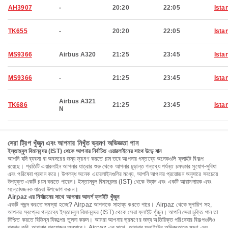
AH3907
-
20:20
22:05
Ista
TK655
-
20:20
22:05
Ista
MS9366
Airbus A320
21:25
23:45
Ista
MS9366
-
21:25
23:45
Ista
Airbus A321
TK686
21:25
23:45
Ista
N
সেরা ট্রিপ খুঁজুন এবং আপনার নিখুঁত ভ্রমণ অভিজ্ঞতা পান
ইস্তাম্বুল বিমানবন্দর (IST) থেকে আপনার নির্বাচিত এয়ারলাইনের সাথে উড়ে যান
আপনি যদি ব্যবসা বা অবসরের জন্য ভ্রমণ করতে চান তবে আপনার গন্তব্যে অনেকগুলি ফ্লাইট বিকল্প
রয়েছে। প্রতিটি এয়ারলাইন আপনার যাত্রার শুরু থেকে আপনার চূড়ান্ত গন্তব্য পর্যন্ত চমৎকার সুযোগ-সুবিধা
এবং পরিষেবা প্রদান করে। উপলব্ধ অনেক এয়ারলাইনগুলির মধ্যে, আপনি আপনার প্রয়োজন অনুসারে সবচেয়ে
উপযুক্ত একটি চয়ন করতে পারেন। ইস্তাম্বুল বিমানবন্দর (IST) থেকে উড়ান এবং একটি আরামদায়ক এবং
সন্তোষজনক যাত্রা উপভোগ করুন।
Airpaz এর নির্বাচনের সাথে আপনার আদর্শ ফ্লাইট খুঁজুন
একটি পছন্দ করতে সমস্যা হচ্ছে? Airpaz আপনাকে সাহায্য করতে পারে। Airpaz থেকে সুপারিশ সহ,
আপনার স্বপ্নের গন্তব্যে ইস্তাম্বুল বিমানবন্দর (IST) থেকে সেরা ফ্লাইট খুঁজুন। আপনি সেরা চুক্তি পান তা
নিশ্চিত করতে বিভিন্ন বিকল্পের তুলনা করুন। আমরা আপনার ভ্রমণের জন্য অতিরিক্ত পরিষেবার বিকল্পগুলিও
প্রদান করি, আপনার প্রয়োজন অনুসারে। Airpaz এর সাথে, আপনার ফ্লাইটের অভিজ্ঞতাকে মসৃণ এবং