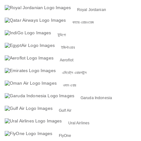
Royal Jordanian
কাতার এয়ারওয়েজ
ইন্ডিগো
ইজিপ্টএয়ার
Aeroflot
এমিরেট্‌স এয়ারলাইন্স
ওমান এয়ার
Garuda Indonesia
Gulf Air
Ural Airlines
FlyOne