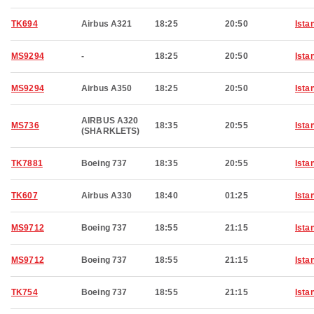
TK694
Airbus A321
18:25
20:50
Ista
MS9294
-
18:25
20:50
Ista
MS9294
Airbus A350
18:25
20:50
Ista
AIRBUS A320
MS736
18:35
20:55
Ista
(SHARKLETS)
TK7881
Boeing 737
18:35
20:55
Ista
TK607
Airbus A330
18:40
01:25
Ista
MS9712
Boeing 737
18:55
21:15
Ista
MS9712
Boeing 737
18:55
21:15
Ista
TK754
Boeing 737
18:55
21:15
Ista