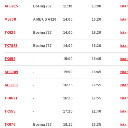
AH3915
Boeing 737
11:30
13:00
Ista
MS738
AIRBUS A320
14:00
16:20
Ista
TK629
Boeing 737
14:00
18:20
Ista
TK7883
Boeing 737
14:00
16:20
Ista
TK653
-
15:00
16:45
Ista
AH3909
-
15:00
16:45
Ista
AH3017
-
16:25
17:55
Ista
TK8671
-
16:25
17:55
Ista
TK555
-
17:25
21:40
Ista
TK676
Boeing 737
18:15
23:35
Ista