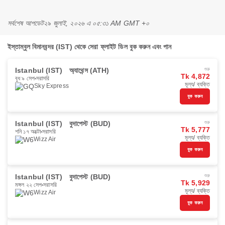
সর্বশেষ আপডেট
২৯ জুলাই, ২০২৬ এ ০৫:৩১ AM GMT +০
ইস্তাম্বুল বিমানবন্দর (IST) থেকে সেরা ফ্লাইট ডিল বুক করুন এবং পান
Istanbul (IST)
অ্যাথেন্স (ATH)
শুরু
Tk 4,872
বুধ ৯ সেপ
সরাসরি
মূল্য/ ব্যক্তি
Sky Express
বুক করুন
Istanbul (IST)
বুদাপেস্ট (BUD)
শুরু
Tk 5,777
শনি ১৭ অক্টো
সরাসরি
মূল্য/ ব্যক্তি
Wizz Air
বুক করুন
Istanbul (IST)
বুদাপেস্ট (BUD)
শুরু
Tk 5,929
মঙ্গল ২২ সেপ
সরাসরি
মূল্য/ ব্যক্তি
Wizz Air
বুক করুন