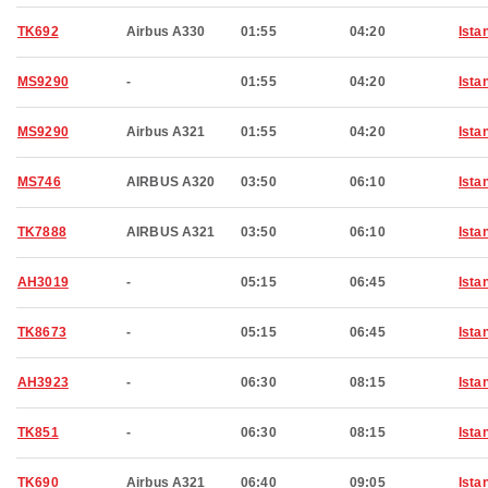
TK692
Airbus A330
01:55
04:20
Ista
MS9290
-
01:55
04:20
Ista
MS9290
Airbus A321
01:55
04:20
Ista
MS746
AIRBUS A320
03:50
06:10
Ista
TK7888
AIRBUS A321
03:50
06:10
Ista
AH3019
-
05:15
06:45
Ista
TK8673
-
05:15
06:45
Ista
AH3923
-
06:30
08:15
Ista
TK851
-
06:30
08:15
Ista
TK690
Airbus A321
06:40
09:05
Ista