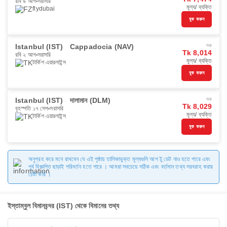
রবি ৯ আগ
সরাসরি
মূল্য/ ব্যক্তি
flydubai
বুক করুন
Istanbul (IST)
Cappadocia (NAV)
শুরু
Tk 8,014
রবি ২ আগ
সরাসরি
মূল্য/ ব্যক্তি
টার্কিশ এয়ারলাইন্স
বুক করুন
Istanbul (IST)
দালামান (DLM)
শুরু
Tk 8,029
বৃহস্পতি ১৭ সেপ
সরাসরি
মূল্য/ ব্যক্তি
টার্কিশ এয়ারলাইন্স
বুক করুন
অনুগ্রহ করে মনে রাখবেন যে এই পৃষ্ঠায় তালিকাভুক্ত মূল্যগুলি আপ টু ডেট নাও হতে পারে এবং
পূর্ব বিজ্ঞপ্তি ছাড়াই পরিবর্তন হতে পারে । আমরা সবচেয়ে সঠিক এবং বর্তমান তথ্য সরবরাহ করার
চেষ্টা করি ।
ইস্তাম্বুল বিমানবন্দর (IST) থেকে বিমানের তথ্য