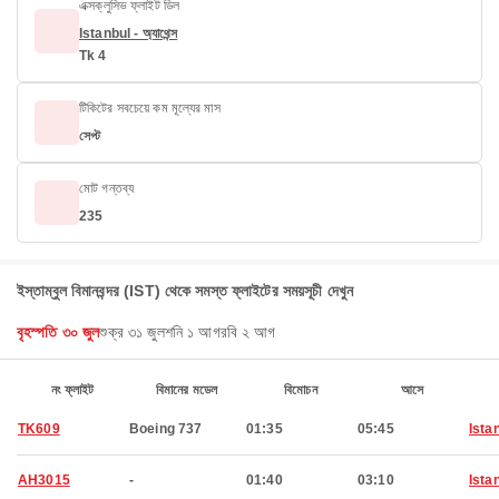
এক্সক্লুসিভ ফ্লাইট ডিল
Istanbul - অ্যাথেন্স
Tk 4
টিকিটের সবচেয়ে কম মূল্যের মাস
সেপ্ট
মোট গন্তব্য
235
ইস্তাম্বুল বিমানবন্দর (IST) থেকে সমস্ত ফ্লাইটের সময়সূচী দেখুন
বৃহস্পতি ৩০ জুল
শুক্র ৩১ জুল
শনি ১ আগ
রবি ২ আগ
নং ফ্লাইট
বিমানের মডেল
বিমোচন
আসে
TK609
Boeing 737
01:35
05:45
Ista
AH3015
-
01:40
03:10
Ista