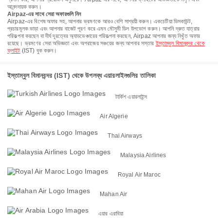
আনন্দদায়ক করুন।
Airpaz-এর সাথে সেরা অফারগুলি নিন
Airpaz-এর বিশেষ অফার সহ, আপনার ভ্রমণকে আরও বেশি সাশ্রয়ী করুন। একচেটিয়া ডিসকাউন্ট,
প্রচারমূলক ভাড়া এবং আপনার বাজেট পূরণ করে এমন মৌসুমী ডিল উপভোগ করুন। আপনি দ্রুত যাত্রার
পরিকল্পনা করছেন বা দীর্ঘ দূরত্বের অ্যাডভেঞ্চারের পরিকল্পনা করছেন, Airpaz আপনার জন্য নিখুঁত অফার
রয়েছে। ভ্রমণের সেরা অভিজ্ঞতা এবং অপরাজেয় সঞ্চয়ের জন্য আপনার সস্তার
ইস্তাম্বুল বিমানবন্দর থেকে
ফ্লাইট
(IST) বুক করুন।
ইস্তাম্বুল বিমানবন্দর (IST) থেকে উপলব্ধ এয়ারলাইনগুলির তালিকা
টার্কিশ এয়ারলাইন্স
Air Algerie
Thai Airways
Malaysia Airlines
Royal Air Maroc
Mahan Air
এয়ার এরাবিয়া