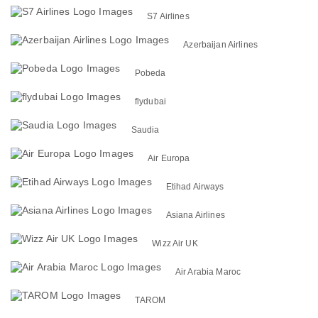
S7 Airlines
Azerbaijan Airlines
Pobeda
flydubai
Saudia
Air Europa
Etihad Airways
Asiana Airlines
Wizz Air UK
Air Arabia Maroc
TAROM