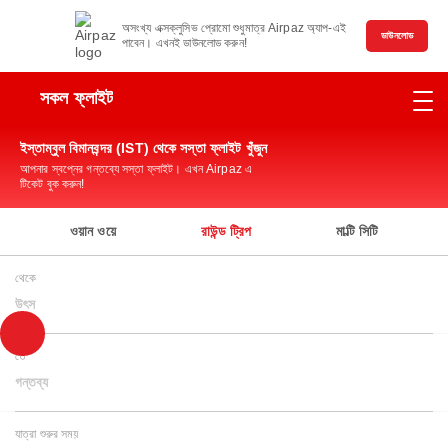
অসংখ্য এক্সক্লুসিভ প্রোমো শুধুমাত্র Airpaz অ্যাপ-এই
ডাউনলোড
পাবেন। এখনই ডাউনলোড করুন!
সকল ফ্লাইট
ইস্তাম্বুল বিমানবন্দর (IST) থেকে সস্তা ফ্লাইট খুঁজুন
আপনার স্বপ্নের গন্তব্যে সস্তা ফ্লাইট। এখন Airpaz এ
টিকেট বুক করুন!
ওয়ান ওয়ে
রাউন্ড ট্রিপ
মাল্টি সিটি
থেকে
উৎস
তে
গন্তব্য
যাত্রা শুরুর সময়