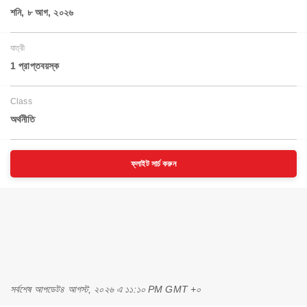
শনি, ৮ আগ, ২০২৬
যাত্রী
1 প্রাপ্তবয়স্ক
Class
অর্থনীতি
ফ্লাইট সার্চ করুন
সর্বশেষ আপডেট
৪ আগস্ট, ২০২৬ এ ১১:১০ PM GMT +০