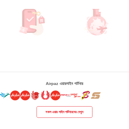
Airpaz এয়ারলাইন পার্টনার
সকল এয়ার লাইন পার্টনারদের দেখুন