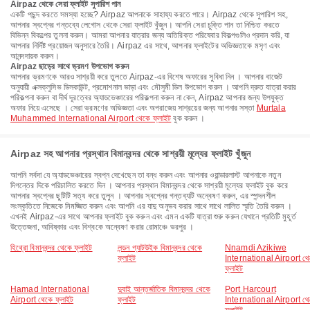
Airpaz থেকে সেরা ফ্লাইট সুপারিশ পান
একটি পছন্দ করতে সমস্যা হচ্ছে? Airpaz আপনাকে সাহায্য করতে পারে। Airpaz থেকে সুপারিশ সহ,
আপনার স্বপ্নের গন্তব্যে লেগোস থেকে সেরা ফ্লাইট খুঁজুন। আপনি সেরা চুক্তি পান তা নিশ্চিত করতে
বিভিন্ন বিকল্পের তুলনা করুন। আমরা আপনার যাত্রার জন্য অতিরিক্ত পরিষেবার বিকল্পগুলিও প্রদান করি, যা
আপনার নির্দিষ্ট প্রয়োজন অনুসারে তৈরি। Airpaz এর সাথে, আপনার ফ্লাইটের অভিজ্ঞতাকে মসৃণ এবং
আনন্দদায়ক করুন।
Airpaz ছাড়ের সাথে ভ্রমণ উপভোগ করুন
আপনার ভ্রমণকে আরও সাশ্রয়ী করে তুলতে Airpaz-এর বিশেষ অফারের সুবিধা নিন । আপনার বাজেট
অনুযায়ী এক্সক্লুসিভ ডিসকাউন্ট, প্রমোশনাল ভাড়া এবং মৌসুমী ডিল উপভোগ করুন । আপনি দ্রুত যাত্রা করার
পরিকল্পনা করুন বা দীর্ঘ দূরত্বের অ্যাডভেঞ্চারের পরিকল্পনা করুন না কেন, Airpaz আপনার জন্য উপযুক্ত
অফার নিয়ে এসেছে । সেরা ভ্রমণের অভিজ্ঞতা এবং অপরাজেয় সাশ্রয়ের জন্য আপনার সস্তা
Murtala
Muhammed International Airport থেকে ফ্লাইট
বুক করুন ।
Airpaz সহ আপনার প্রস্থান বিমানবন্দর থেকে সাশ্রয়ী মূল্যের ফ্লাইট খুঁজুন
আপনি সর্বদা যে অ্যাডভেঞ্চারের স্বপ্ন দেখেছেন তা বন্ধ করুন এবং আপনার ওয়ান্ডারলাস্ট আপনাকে নতুন
দিগন্তের দিকে পরিচালিত করতে দিন । আপনার প্রস্থান বিমানবন্দর থেকে সাশ্রয়ী মূল্যের ফ্লাইট বুক করে
আপনার স্বপ্নের ছুটিটি সত্য করে তুলুন । আপনার স্বপ্নের গন্তব্যটি অন্বেষণ করুন, এর স্পন্দনশীল
সংস্কৃতিতে নিজেকে নিমজ্জিত করুন এবং আপনি এর যাদু অনুভব করার সাথে সাথে লালিত স্মৃতি তৈরি করুন ।
এখনই Airpaz-এর সাথে আপনার ফ্লাইট বুক করুন এবং এমন একটি যাত্রা শুরু করুন যেখানে প্রতিটি মুহূর্ত
উত্তেজনা, আবিষ্কার এবং বিশ্বকে অন্বেষণ করার রোমাঞ্চে ভরপুর ।
হিথ্রো বিমানবন্দর থেকে ফ্লাইট
লন্ডন গ্যাটউইক বিমানবন্দর থেকে
Nnamdi Azikiwe
ফ্লাইট
International Airport থ
ফ্লাইট
Hamad International
দুবাই আন্তর্জাতিক বিমানবন্দর থেকে
Port Harcourt
Airport থেকে ফ্লাইট
ফ্লাইট
International Airport থ