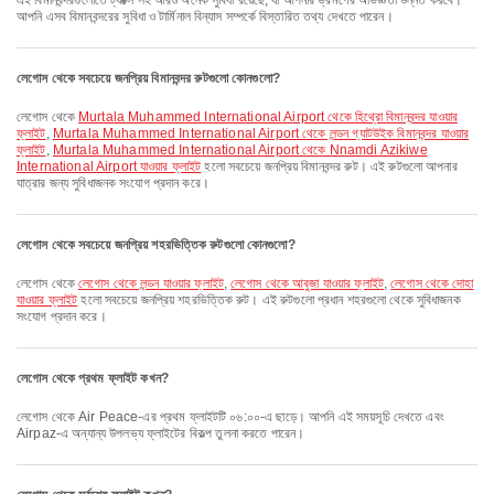
এই বিমানবন্দরগুলোতে ট্যাক্সি সহ আরও অনেক সুবিধা রয়েছে, যা আপনার ভ্রমণের অভিজ্ঞতা উন্নত করবে।
আপনি এসব বিমানবন্দরের সুবিধা ও টার্মিনাল বিন্যাস সম্পর্কে বিস্তারিত তথ্য দেখতে পারেন।
লেগোস থেকে সবচেয়ে জনপ্রিয় বিমানবন্দর রুটগুলো কোনগুলো?
লেগোস থেকে
Murtala Muhammed International Airport থেকে হিথ্রো বিমানবন্দর যাওয়ার
ফ্লাইট
,
Murtala Muhammed International Airport থেকে লন্ডন গ্যাটউইক বিমানবন্দর যাওয়ার
ফ্লাইট
,
Murtala Muhammed International Airport থেকে Nnamdi Azikiwe
International Airport যাওয়ার ফ্লাইট
হলো সবচেয়ে জনপ্রিয় বিমানবন্দর রুট। এই রুটগুলো আপনার
যাত্রার জন্য সুবিধাজনক সংযোগ প্রদান করে।
লেগোস থেকে সবচেয়ে জনপ্রিয় শহরভিত্তিক রুটগুলো কোনগুলো?
লেগোস থেকে
লেগোস থেকে লন্ডন যাওয়ার ফ্লাইট
,
লেগোস থেকে আবুজা যাওয়ার ফ্লাইট
,
লেগোস থেকে দোহা
যাওয়ার ফ্লাইট
হলো সবচেয়ে জনপ্রিয় শহরভিত্তিক রুট। এই রুটগুলো প্রধান শহরগুলো থেকে সুবিধাজনক
সংযোগ প্রদান করে।
লেগোস থেকে প্রথম ফ্লাইট কখন?
লেগোস থেকে Air Peace-এর প্রথম ফ্লাইটটি ০৬:০০-এ ছাড়ে। আপনি এই সময়সূচি দেখতে এবং
Airpaz-এ অন্যান্য উপলভ্য ফ্লাইটের বিকল্প তুলনা করতে পারেন।