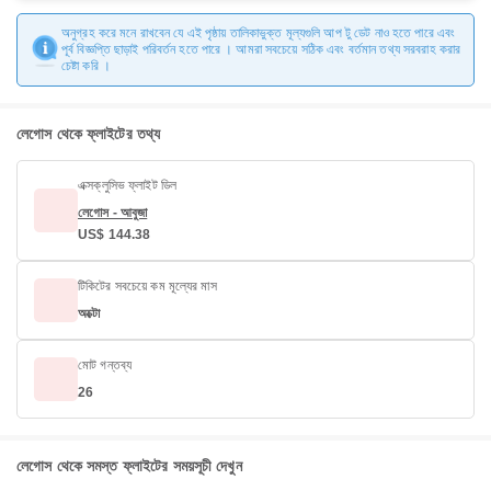
অনুগ্রহ করে মনে রাখবেন যে এই পৃষ্ঠায় তালিকাভুক্ত মূল্যগুলি আপ টু ডেট নাও হতে পারে এবং
পূর্ব বিজ্ঞপ্তি ছাড়াই পরিবর্তন হতে পারে । আমরা সবচেয়ে সঠিক এবং বর্তমান তথ্য সরবরাহ করার
চেষ্টা করি ।
লেগোস থেকে ফ্লাইটের তথ্য
এক্সক্লুসিভ ফ্লাইট ডিল
লেগোস - আবুজা
US$ 144.38
টিকিটের সবচেয়ে কম মূল্যের মাস
অক্টো
মোট গন্তব্য
26
লেগোস থেকে সমস্ত ফ্লাইটের সময়সূচী দেখুন