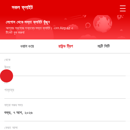
সকল ফ্লাইট
লেগোস থেকে সস্তা ফ্লাইট খুঁজুন
আপনার স্বপ্নের গন্তব্যে সস্তা ফ্লাইট। এখন Airpaz এ
টিকেট বুক করুন!
ওয়ান ওয়ে
রাউন্ড ট্রিপ
মাল্টি সিটি
থেকে
উৎস
তে
গন্তব্য
যাত্রা শুরুর সময়
শুক্র, ৭ আগ, ২০২৬
ফেরত আসা