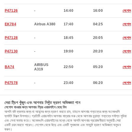
P47126
-
14:40
16:00
লেগোস
EK784
Airbus A380
17:40
04:25
লেগোস
P47128
-
18:45
20:05
লেগোস
P47130
-
19:00
20:20
লেগোস
AIRBUS
BA74
22:50
05:20
লেগোস
A319
P47578
-
23:40
06:20
লেগোস
সেরা ট্রিপ খুঁজুন এবং আপনার নিখুঁত ভ্রমণ অভিজ্ঞতা পান
লেগোস যাওয়ার জন্য আপনার প্রিয় এয়ারলাইন বেছে নিন
আপনি যদি ব্যবসার জন্য বা আনন্দের জন্য ভ্রমণ করতে চান, তাহলে আপনার গন্তব্যের জন্য অনেকগুলি
ফ্লাইট বিকল্প উপলব্ধ। প্রতিটি এয়ারলাইন আপনার যাত্রার শুরু থেকে আপনার চূড়ান্ত গন্তব্যে পর্যাপ্ত সুবিধা
এবং সেবা অফার করে। অনেকগুলি এয়ারলাইনের মধ্যে থেকে আপনি আপনার প্রয়োজনীয়তা অনুযায়ী সেরা
একটি চয়ন করতে পারেন। লেগোস থেকে উড়ে এবং একটি সুখজনক এবং সন্তুষ্ট ভ্রমণ অভিজ্ঞতা অনুভব
করুন।