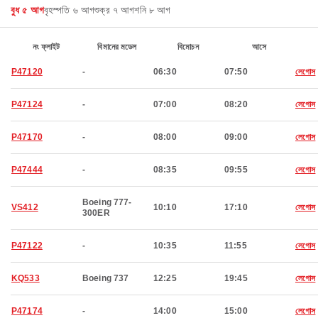
বুধ ৫ আগ
বৃহস্পতি ৬ আগ
শুক্র ৭ আগ
শনি ৮ আগ
নং ফ্লাইট
বিমানের মডেল
বিমোচন
আসে
P47120
-
06:30
07:50
লেগোস
P47124
-
07:00
08:20
লেগোস
P47170
-
08:00
09:00
লেগোস
P47444
-
08:35
09:55
লেগোস
Boeing 777-
VS412
10:10
17:10
লেগোস
300ER
P47122
-
10:35
11:55
লেগোস
KQ533
Boeing 737
12:25
19:45
লেগোস
P47174
-
14:00
15:00
লেগোস