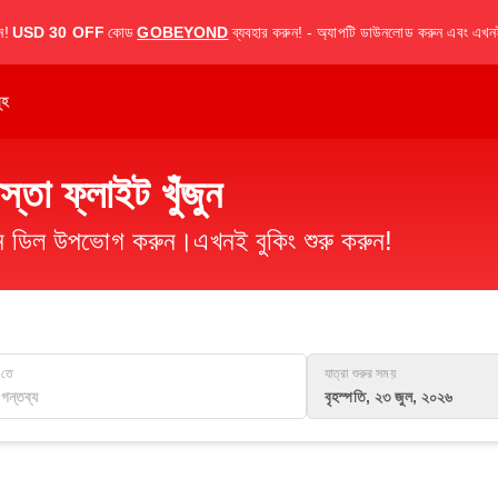
ন!
USD 30 OFF
কোড
GOBEYOND
ব্যবহার করুন! - অ্যাপটি ডাউনলোড করুন এবং এখনই
ূহ
তা ফ্লাইট খুঁজুন
িমান ডিল উপভোগ করুন।এখনই বুকিং শুরু করুন!
তে
যাত্রা শুরুর সময়
বৃহস্পতি, ২৩ জুল, ২০২৬