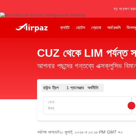
বড় সংরক্ষণ করু
ফ্লাইট
হোটেল
প্রোমো
অর্ডারগুলি
ডিলসম
CUZ থেকে LIM পর্যন্ত সস্
আপনার পছন্দের গন্তব্যে এক্সক্লুসিভ ব
রাউন্ড ট্রিপ
1 প্যাসেঞ্জার
অর্থনীতি
থেকে
সর্বশেষ আপডেট
২১ জুলাই, ২০২৬ এ ১০:২৮ PM GMT +০