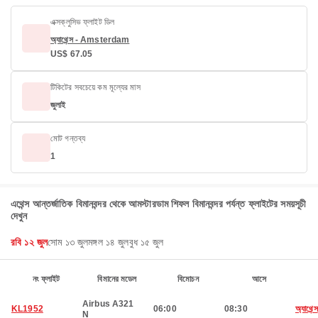
এক্সক্লুসিভ ফ্লাইট ডিল
অ্যাথেন্স - Amsterdam
US$ 67.05
টিকিটের সবচেয়ে কম মূল্যের মাস
জুলাই
মোট গন্তব্য
1
এথেন্স আন্তর্জাতিক বিমানবন্দর থেকে আমস্টারডাম শিফল বিমানবন্দর পর্যন্ত ফ্লাইটের সময়সূচী
দেখুন
রবি ১২ জুল
সোম ১৩ জুল
মঙ্গল ১৪ জুল
বুধ ১৫ জুল
নং ফ্লাইট
বিমানের মডেল
বিমোচন
আসে
Airbus A321
KL1952
06:00
08:30
অ্যাথেন্স
N