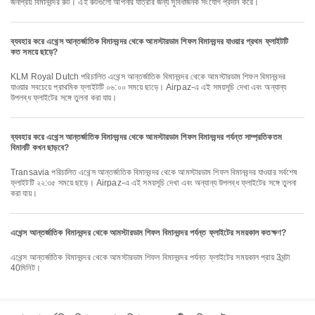
জনপ্রিয় বিমানবন্দর রুট। এই রুটগুলো আপনার যাত্রার জন্য সুবিধাজনক সংযোগ প্রদান করে।
ব্যবহার করে এথেন্স আন্তর্জাতিক বিমানবন্দর থেকে আমস্টারডাম শিফল বিমানবন্দর যাওয়ার প্রথম ফ্লাইটটি
কত সময়ে ছাড়ে?
KLM Royal Dutch পরিচালিত এথেন্স আন্তর্জাতিক বিমানবন্দর থেকে আমস্টারডাম শিফল বিমানবন্দর
যাওয়ার সবচেয়ে প্রাথমিক ফ্লাইটটি ০৬:০০ সময়ে ছাড়ে। Airpaz-এ এই সময়সূচি দেখা এবং অন্যান্য
উপলব্ধ ফ্লাইটের সঙ্গে তুলনা করা যায়।
ব্যবহার করে এথেন্স আন্তর্জাতিক বিমানবন্দর থেকে আমস্টারডাম শিফল বিমানবন্দর পর্যন্ত সাম্প্রতিকতম
বিমানটি কখন ছাড়বে?
Transavia পরিচালিত এথেন্স আন্তর্জাতিক বিমানবন্দর থেকে আমস্টারডাম শিফল বিমানবন্দর যাওয়ার সর্বশেষ
ফ্লাইটটি ২২:৩৫ সময়ে ছাড়ে। Airpaz-এ এই সময়সূচি দেখা এবং অন্যান্য উপলব্ধ ফ্লাইটের সঙ্গে তুলনা
করা যায়।
এথেন্স আন্তর্জাতিক বিমানবন্দর থেকে আমস্টারডাম শিফল বিমানবন্দর পর্যন্ত ফ্লাইটের সময়কাল কতক্ষণ?
এথেন্স আন্তর্জাতিক বিমানবন্দর থেকে আমস্টারডাম শিফল বিমানবন্দর পর্যন্ত ফ্লাইটের সময়কাল প্রায় 3ঘন্টা
40মিনিট।