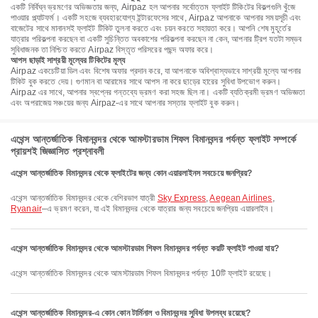
একটি নির্বিঘ্ন ভ্রমণের অভিজ্ঞতার জন্য, Airpaz হল আপনার সর্বোত্তম ফ্লাইট টিকিটের বিকল্পগুলি খুঁজে
পাওয়ার প্ল্যাটফর্ম। একটি সহজে ব্যবহারযোগ্য ইন্টারফেসের সাথে, Airpaz আপনাকে আপনার সময়সূচী এবং
বাজেটের সাথে মানানসই ফ্লাইট টিকিট তুলনা করতে এবং চয়ন করতে সহায়তা করে। আপনি শেষ মুহূর্তের
যাত্রার পরিকল্পনা করছেন বা একটি সুচিন্তিত অবকাশের পরিকল্পনা করছেন না কেন, আপনার ট্রিপ যতটা সম্ভব
সুবিধাজনক তা নিশ্চিত করতে Airpaz বিস্তৃত পরিসরের পছন্দ অফার করে।
আপস ছাড়াই সাশ্রয়ী মূল্যের টিকিটের মূল্য
Airpaz একচেটিয়া ডিল এবং বিশেষ অফার প্রদান করে, যা আপনাকে অবিশ্বাস্যভাবে সাশ্রয়ী মূল্যে আপনার
টিকিট বুক করতে দেয়। গুণমান বা আরামের সাথে আপস না করে ছাড়ের হারের সুবিধা উপভোগ করুন।
Airpaz এর সাথে, আপনার স্বপ্নের গন্তব্যে ভ্রমণ করা সহজ ছিল না। একটি ব্যতিক্রমী ভ্রমণ অভিজ্ঞতা
এবং অপরাজেয় সঞ্চয়ের জন্য Airpaz-এর সাথে আপনার সস্তার ফ্লাইট বুক করুন।
এথেন্স আন্তর্জাতিক বিমানবন্দর থেকে আমস্টারডাম শিফল বিমানবন্দর পর্যন্ত ফ্লাইট সম্পর্কে
প্রায়শই জিজ্ঞাসিত প্রশ্নাবলী
এথেন্স আন্তর্জাতিক বিমানবন্দর থেকে ফ্লাইটের জন্য কোন এয়ারলাইনস সবচেয়ে জনপ্রিয়?
এথেন্স আন্তর্জাতিক বিমানবন্দর থেকে বেশিরভাগ যাত্রী
Sky Express
,
Aegean Airlines
,
Ryanair
–এ ভ্রমণ করেন, যা এই বিমানবন্দর থেকে যাত্রার জন্য সবচেয়ে জনপ্রিয় এয়ারলাইন।
এথেন্স আন্তর্জাতিক বিমানবন্দর থেকে আমস্টারডাম শিফল বিমানবন্দর পর্যন্ত কয়টি ফ্লাইট পাওয়া যায়?
এথেন্স আন্তর্জাতিক বিমানবন্দর থেকে আমস্টারডাম শিফল বিমানবন্দর পর্যন্ত 10টি ফ্লাইট রয়েছে।
এথেন্স আন্তর্জাতিক বিমানবন্দর-এ কোন কোন টার্মিনাল ও বিমানবন্দর সুবিধা উপলব্ধ রয়েছে?