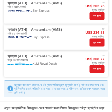
অ্যাথেন্স (ATH)
Amsterdam (AMS)
শুরু
US$ 202.75
শনি ৩ অক্টো
সরাসরি
মূল্য/ ব্যক্তি
Sky Express
বুক করুন
অ্যাথেন্স (ATH)
Amsterdam (AMS)
শুরু
US$ 234.83
শনি ২২ আগ
সরাসরি
মূল্য/ ব্যক্তি
Sky Express
বুক করুন
অ্যাথেন্স (ATH)
Amsterdam (AMS)
শুরু
US$ 308.77
শুক্র ১৪ আগ
সরাসরি
মূল্য/ ব্যক্তি
KLM Royal Dutch
বুক করুন
অনুগ্রহ করে মনে রাখবেন যে এই পৃষ্ঠায় তালিকাভুক্ত মূল্যগুলি আপ টু ডেট নাও হতে পারে এবং
পূর্ব বিজ্ঞপ্তি ছাড়াই পরিবর্তন হতে পারে । আমরা সবচেয়ে সঠিক এবং বর্তমান তথ্য সরবরাহ করার
চেষ্টা করি ।
এথেন্স আন্তর্জাতিক বিমানবন্দর থেকে আমস্টারডাম শিফল বিমানবন্দর পর্যন্ত ফ্লাইটের তথ্য