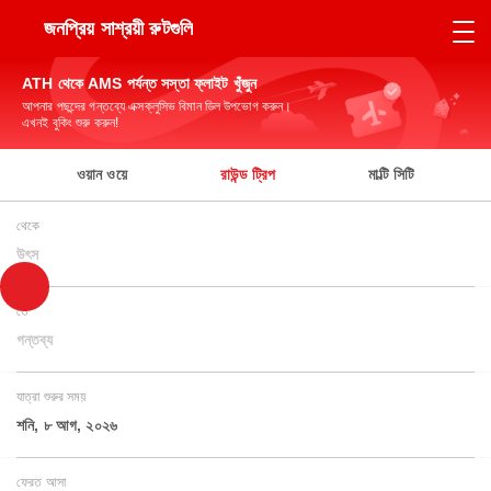
জনপ্রিয় সাশ্রয়ী রুটগুলি
ATH থেকে AMS পর্যন্ত সস্তা ফ্লাইট খুঁজুন
আপনার পছন্দের গন্তব্যে এক্সক্লুসিভ বিমান ডিল উপভোগ করুন।
এখনই বুকিং শুরু করুন!
ওয়ান ওয়ে
রাউন্ড ট্রিপ
মাল্টি সিটি
থেকে
উৎস
তে
গন্তব্য
যাত্রা শুরুর সময়
শনি, ৮ আগ, ২০২৬
ফেরত আসা