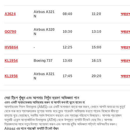
Airbus A321
A3624
08:40
11:20
অ্যাথেন্স
N
Airbus A320
GQ790
10:30
13:10
অ্যাথেন্স
N
HV6864
-
12:25
15:00
অ্যাথেন্স
KL1954
Boeing 737
13:40
16:15
অ্যাথেন্স
Airbus A321
KL1956
17:45
20:20
অ্যাথেন্স
N
সেরা ট্রিপ খুঁজুন এবং আপনার নিখুঁত ভ্রমণ অভিজ্ঞতা পান
এমন একটি অ্যাডভেঞ্চার আবিষ্কার করুন যা আপনি কখনই ভুলে যাবেন না
আমস্টারডাম শিফল বিমানবন্দর (AMS)-এর একটি অসাধারণ যাত্রা শুরু করুন, যেখানে আপনি অবতরণের মুহূর্ত
থেকে শুরু করে শ্বাসরুদ্ধকর দৃশ্যের অফার করে সুন্দর শহরগুলি আবিষ্কার করতে পারেন৷ নিজেকে জীবন্ত
রাস্তায় ঘুরে বেড়াচ্ছেন, স্থানীয় স্বাদ উপভোগ করছেন এবং স্বতন্ত্র পরিবেশে ভিজছেন। আপনার প্রয়োজন
অনুযায়ী এথেন্স আন্তর্জাতিক বিমানবন্দর (ATH) থেকে উপযুক্ত ফ্লাইট টিকেট বেছে নিন। আপনার
প্রিয়জনদের সাথে নতুন দিগন্ত অন্বেষণ করুন এবং আপনার ছুটির অভিজ্ঞতা সত্যিই অবিস্মরণীয় করুন।
Airpaz এর সাথে পারফেক্ট ফ্লাইট টিকেট খুঁজুন