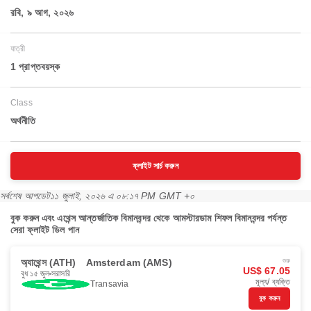
রবি, ৯ আগ, ২০২৬
যাত্রী
1 প্রাপ্তবয়স্ক
Class
অর্থনীতি
ফ্লাইট সার্চ করুন
সর্বশেষ আপডেট
১১ জুলাই, ২০২৬ এ ০৮:১৭ PM GMT +০
বুক করুন এবং এথেন্স আন্তর্জাতিক বিমানবন্দর থেকে আমস্টারডাম শিফল বিমানবন্দর পর্যন্ত
সেরা ফ্লাইট ডিল পান
অ্যাথেন্স (ATH)
Amsterdam (AMS)
শুরু
US$ 67.05
বুধ ১৫ জুল
সরাসরি
মূল্য/ ব্যক্তি
Transavia
বুক করুন