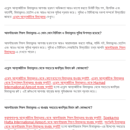
এথেন্স আন্তর্জাতিক বিমানবন্দর আপনার ভ্রমণ অভিজ্ঞতা আরও ভালো করতে ডিউটি ফ্রি শপ, ক্লিনিক এবং
ফার্মেসী, বিমানবন্দর হোটেল এবং আরও অনেক সুবিধা প্রদান করে। সুবিধা ও টার্মিনালের নকশা সম্পর্কে বিস্তারিত
জানতে
এথেন্স আন্তর্জাতিক বিমানবন্দর
দেখুন।
আমস্টারডাম শিফল বিমানবন্দর-এ কোন কোন টার্মিনাল ও বিমানবন্দর সুবিধা উপলব্ধ রয়েছে?
আমস্টারডাম শিফল বিমানবন্দর আপনার ভ্রমণকে আরও আরামদায়ক করতে লাউঞ্জ, পার্কিং লট, বিমানবন্দর হোটেল
এবং আরও অনেক সুবিধা প্রদান করে। সুবিধা ও টার্মিনাল লেআউটের বিস্তারিত তথ্য আপনি
আমস্টারডাম শিফল
বিমানবন্দর
-এ দেখতে পারেন।
এথেন্স আন্তর্জাতিক বিমানবন্দর থেকে সবচেয়ে জনপ্রিয় বিমান রুট কোনগুলো?
এথেন্স আন্তর্জাতিক বিমানবন্দর থেকে কোপেনহেগেন বিমানবন্দর যাওয়ার ফ্লাইট
,
এথেন্স আন্তর্জাতিক বিমানবন্দর
থেকে ইস্তাম্বুল বিমানবন্দর যাওয়ার ফ্লাইট
,
এথেন্স আন্তর্জাতিক বিমানবন্দর থেকে Hamad
International Airport যাওয়ার ফ্লাইট
হলো এথেন্স আন্তর্জাতিক বিমানবন্দর থেকে সবচেয়ে জনপ্রিয়
বিমানবন্দর রুট। এই রুটগুলো আপনার যাত্রার জন্য সুবিধাজনক সংযোগ প্রদান করে।
আমস্টারডাম শিফল বিমানবন্দর-এ যাওয়ার সবচেয়ে জনপ্রিয় বিমান রুট কোনগুলো?
কুয়ালালামপুর আন্তর্জাতিক বিমানবন্দর থেকে আমস্টারডাম শিফল বিমানবন্দর যাওয়ার ফ্লাইট
,
Soekarno
Hatta International Airport থেকে আমস্টারডাম শিফল বিমানবন্দর যাওয়ার ফ্লাইট
,
সুবর্ণভূমি বিমানবন্দর
থেকে আমস্টারডাম শিফল বিমানবন্দর যাওয়ার ফ্লাইট
হলো আমস্টারডাম শিফল বিমানবন্দর–এর উদ্দেশ্যে সবচেয়ে