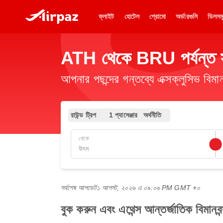
ফ্লাইট
হোটেল
প্রোমো
অর্ডারগুলি
ডিলসম
ATH থেকে BRU পর্যন্ত সস্
আপনার পছন্দের গন্তব্যে এক্সক্লুসিভ ব
রাউন্ড ট্রিপ
1 প্যাসেঞ্জার
অর্থনীতি
থেকে
সর্বশেষ আপডেট
১ আগস্ট, ২০২৬ এ ০৯:০৬ PM GMT +০
বুক করুন এবং এথেন্স আন্তর্জাতিক বিমানবন্