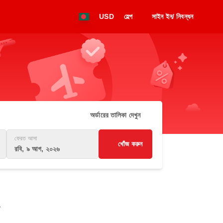
USD
হেল্প
সাইন ইন/ নিবন্ধন
অর্ডারের তালিকা দেখুন
ফেরত আসা
খোঁজ করুন
রবি, ৯ আগ, ২০২৬
ন