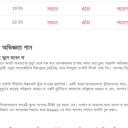
19:05
অ্যাথেন্স
ATH
ব্রাসেল্‌
22:20
অ্যাথেন্স
ATH
ব্রাসেল্‌
ণ অভিজ্ঞতা পান
ভুলে যাবেন না
 আপনি অবতরণের মুহূর্ত থেকে শুরু করে শ্বাসরুদ্ধকর দৃশ্যের অফার করে সুন্দর শহরগুলি আবিষ্কার কর
য়ী এথেন্স আন্তর্জাতিক বিমানবন্দর (ATH) থেকে উপযুক্ত ফ্লাইট টিকেট বেছে নিন। আপনার প্র
 ফ্লাইট টিকিটের বিকল্পগুলি খুঁজে পাওয়ার প্ল্যাটফর্ম। একটি সহজে ব্যবহারযোগ্য ইন্টারফেসের 
ূর্তের যাত্রার পরিকল্পনা করছেন বা একটি সুচিন্তিত অবকাশের পরিকল্পনা করছেন না কেন, আপনার 
শ্বাস্যভাবে সাশ্রয়ী মূল্যে আপনার টিকিট বুক করতে দেয়। গুণমান বা আরামের সাথে আপস না 
অভিজ্ঞতা এবং অপরাজেয় সঞ্চয়ের জন্য Airpaz-এর সাথে আপনার সস্তার ফ্লাইট বুক করুন।