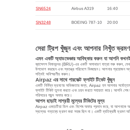
SN6524
Airbus A319
16:40
SN3248
BOEING 787-10
20:00
সেরা ট্রিপ খুঁজুন এবং আপনার নিখুঁত ভ্রম
এমন একটি অ্যাডভেঞ্চার আবিষ্কার করুন যা আপনি কখনই 
ব্রাসেলস বিমানবন্দর (BRU)-এর একটি অসাধারণ যাত্রা শুরু করুন, যেখানে
উপভোগ করছেন এবং স্বতন্ত্র পরিবেশে ভিজছেন। আপনার প্রয়োজন অনুযা
সত্যিই অবিস্মরণীয় করুন।
Airpaz এর সাথে পারফেক্ট ফ্লাইট টিকেট খুঁজুন
একটি নির্বিঘ্ন ভ্রমণের অভিজ্ঞতার জন্য, Airpaz হল আপনার সর্বোত্তম
ফ্লাইট টিকিট তুলনা করতে এবং চয়ন করতে সহায়তা করে। আপনি শেষ মুহ
পরিসরের পছন্দ অফার করে।
আপস ছাড়াই সাশ্রয়ী মূল্যের টিকিটের মূল্য
Airpaz একচেটিয়া ডিল এবং বিশেষ অফার প্রদান করে, যা আপনাকে অবি
স্বপ্নের গন্তব্যে ভ্রমণ করা সহজ ছিল না। একটি ব্যতিক্রমী ভ্রমণ 