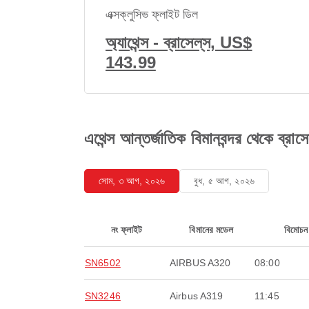
এক্সক্লুসিভ ফ্লাইট ডিল
অ্যাথেন্স - ব্রাসেল্‌স, US$
143.99
এথেন্স আন্তর্জাতিক বিমানবন্দর থেকে ব্রাসে
সোম, ৩ আগ, ২০২৬
বুধ, ৫ আগ, ২০২৬
নং ফ্লাইট
বিমানের মডেল
বিমোচন
SN6502
AIRBUS A320
08:00
SN3246
Airbus A319
11:45