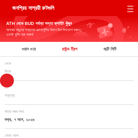
জনপ্রিয় সাশ্রয়ী রুটগুলি
ATH থেকে BUD পর্যন্ত সস্তা ফ্লাইট খুঁজুন
আপনার পছন্দের গন্তব্যে এক্সক্লুসিভ বিমান ডিল উপভোগ করুন।
এখনই বুকিং শুরু করুন!
ওয়ান ওয়ে
রাউন্ড ট্রিপ
মাল্টি সিটি
থেকে
উৎস
তে
গন্তব্য
যাত্রা শুরুর সময়
শুক্র, ৭ আগ, ২০২৬
ফেরত আসা