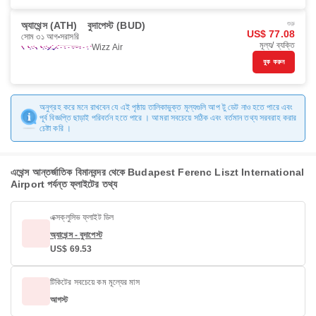
অ্যাথেন্স (ATH)
বুদাপেস্ট (BUD)
শুরু
US$ 77.08
সোম ৩১ আগ
সরাসরি
মূল্য/ ব্যক্তি
Wizz Air
বুক করুন
অনুগ্রহ করে মনে রাখবেন যে এই পৃষ্ঠায় তালিকাভুক্ত মূল্যগুলি আপ টু ডেট নাও হতে পারে এবং
পূর্ব বিজ্ঞপ্তি ছাড়াই পরিবর্তন হতে পারে । আমরা সবচেয়ে সঠিক এবং বর্তমান তথ্য সরবরাহ করার
চেষ্টা করি ।
এথেন্স আন্তর্জাতিক বিমানবন্দর থেকে Budapest Ferenc Liszt International
Airport পর্যন্ত ফ্লাইটের তথ্য
এক্সক্লুসিভ ফ্লাইট ডিল
অ্যাথেন্স - বুদাপেস্ট
US$ 69.53
টিকিটের সবচেয়ে কম মূল্যের মাস
আগস্ট