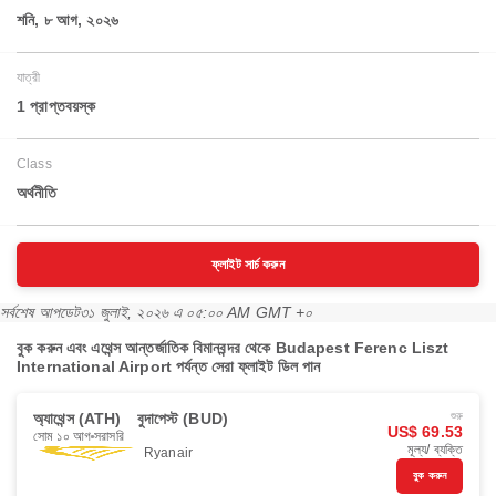
শনি, ৮ আগ, ২০২৬
যাত্রী
1 প্রাপ্তবয়স্ক
Class
অর্থনীতি
ফ্লাইট সার্চ করুন
সর্বশেষ আপডেট
৩১ জুলাই, ২০২৬ এ ০৫:০০ AM GMT +০
বুক করুন এবং এথেন্স আন্তর্জাতিক বিমানবন্দর থেকে Budapest Ferenc Liszt
International Airport পর্যন্ত সেরা ফ্লাইট ডিল পান
অ্যাথেন্স (ATH)
বুদাপেস্ট (BUD)
শুরু
US$ 69.53
সোম ১০ আগ
সরাসরি
মূল্য/ ব্যক্তি
Ryanair
বুক করুন