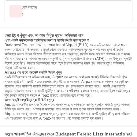
মোট গন্তব্য
1
সেরা ট্রিপ খুঁজুন এবং আপনার নিখুঁত ভ্রমণ অভিজ্ঞতা পান
এমন একটি অ্যাডভেঞ্চার আবিষ্কার করুন যা আপনি কখনই ভুলে যাবেন না
Budapest Ferenc Liszt International Airport (BUD)-এর একটি অসাধারণ যাত্রা শুরু
করুন, যেখানে আপনি অবতরণের মুহূর্ত থেকে শুরু করে শ্বাসরুদ্ধকর দৃশ্যের অফার করে সুন্দর শহরগুলি
আবিষ্কার করতে পারেন৷ নিজেকে জীবন্ত রাস্তায় ঘুরে বেড়াচ্ছেন, স্থানীয় স্বাদ উপভোগ করছেন এবং স্বতন্ত্র
পরিবেশে ভিজছেন। আপনার প্রয়োজন অনুযায়ী এথেন্স আন্তর্জাতিক বিমানবন্দর (ATH) থেকে উপযুক্ত ফ্লাইট
টিকেট বেছে নিন। আপনার প্রিয়জনদের সাথে নতুন দিগন্ত অন্বেষণ করুন এবং আপনার ছুটির অভিজ্ঞতা
সত্যিই অবিস্মরণীয় করুন।
Airpaz এর সাথে পারফেক্ট ফ্লাইট টিকেট খুঁজুন
একটি নির্বিঘ্ন ভ্রমণের অভিজ্ঞতার জন্য, Airpaz হল আপনার সর্বোত্তম ফ্লাইট টিকিটের বিকল্পগুলি খুঁজে
পাওয়ার প্ল্যাটফর্ম। একটি সহজে ব্যবহারযোগ্য ইন্টারফেসের সাথে, Airpaz আপনাকে আপনার সময়সূচী এবং
বাজেটের সাথে মানানসই ফ্লাইট টিকিট তুলনা করতে এবং চয়ন করতে সহায়তা করে। আপনি শেষ মুহূর্তের
যাত্রার পরিকল্পনা করছেন বা একটি সুচিন্তিত অবকাশের পরিকল্পনা করছেন না কেন, আপনার ট্রিপ যতটা সম্ভব
সুবিধাজনক তা নিশ্চিত করতে Airpaz বিস্তৃত পরিসরের পছন্দ অফার করে।
আপস ছাড়াই সাশ্রয়ী মূল্যের টিকিটের মূল্য
Airpaz একচেটিয়া ডিল এবং বিশেষ অফার প্রদান করে, যা আপনাকে অবিশ্বাস্যভাবে সাশ্রয়ী মূল্যে আপনার
টিকিট বুক করতে দেয়। গুণমান বা আরামের সাথে আপস না করে ছাড়ের হারের সুবিধা উপভোগ করুন।
Airpaz এর সাথে, আপনার স্বপ্নের গন্তব্যে ভ্রমণ করা সহজ ছিল না। একটি ব্যতিক্রমী ভ্রমণ অভিজ্ঞতা
এবং অপরাজেয় সঞ্চয়ের জন্য Airpaz-এর সাথে আপনার সস্তার ফ্লাইট বুক করুন।
এথেন্স আন্তর্জাতিক বিমানবন্দর থেকে Budapest Ferenc Liszt International