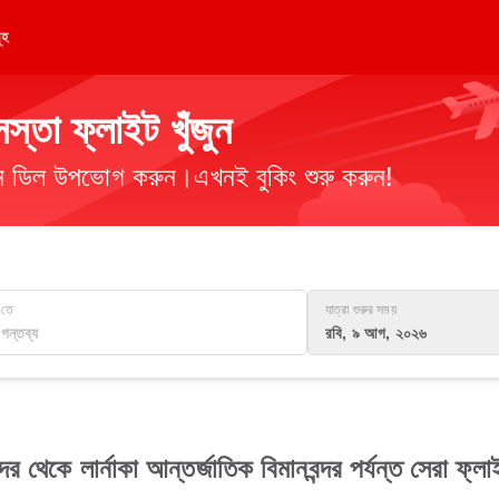
ূহ
তা ফ্লাইট খুঁজুন
িমান ডিল উপভোগ করুন।এখনই বুকিং শুরু করুন!
তে
যাত্রা শুরুর সময়
রবি, ৯ আগ, ২০২৬
দর থেকে লার্নাকা আন্তর্জাতিক বিমানবন্দর পর্যন্ত সেরা ফ্ল