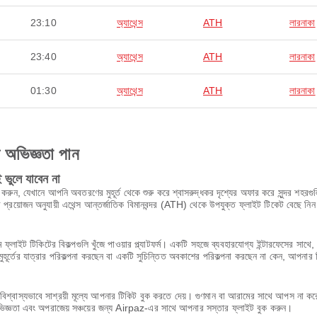
23:10
অ্যাথেন্স
ATH
লারনাকা
23:40
অ্যাথেন্স
ATH
লারনাকা
01:30
অ্যাথেন্স
ATH
লারনাকা
ণ অভিজ্ঞতা পান
ভুলে যাবেন না
করুন, যেখানে আপনি অবতরণের মুহূর্ত থেকে শুরু করে শ্বাসরুদ্ধকর দৃশ্যের অফার করে সুন্দর শহরগুল
 প্রয়োজন অনুযায়ী এথেন্স আন্তর্জাতিক বিমানবন্দর (ATH) থেকে উপযুক্ত ফ্লাইট টিকেট বেছে ন
 ফ্লাইট টিকিটের বিকল্পগুলি খুঁজে পাওয়ার প্ল্যাটফর্ম। একটি সহজে ব্যবহারযোগ্য ইন্টারফেসের 
ূর্তের যাত্রার পরিকল্পনা করছেন বা একটি সুচিন্তিত অবকাশের পরিকল্পনা করছেন না কেন, আপনার 
শ্বাস্যভাবে সাশ্রয়ী মূল্যে আপনার টিকিট বুক করতে দেয়। গুণমান বা আরামের সাথে আপস না 
অভিজ্ঞতা এবং অপরাজেয় সঞ্চয়ের জন্য Airpaz-এর সাথে আপনার সস্তার ফ্লাইট বুক করুন।