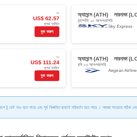
শুরু
অ্যাথেন্স (ATH)
লারনাকা (
US$ 62.57
বৃহস্পতি ২০ আগ
সরাসরি
মূল্য/ ব্যক্তি
Sky Express
বুক করুন
শুরু
অ্যাথেন্স (ATH)
লারনাকা (
US$ 111.24
রবি ২৩ আগ
সরাসরি
মূল্য/ ব্যক্তি
Aegean Airline
বুক করুন
ি আপ টু ডেট নাও হতে পারে এবং পূর্ব বিজ্ঞপ্তি ছাড়াই পরিবর্তন হতে পারে । আমরা সবচেয়ে সঠিক এব