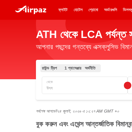
ফ্লাইট
হোটেল
প্রোমো
অর্ডারগুলি
ডিলসম
ATH থেকে LCA পর্যন্ত সস্
আপনার পছন্দের গন্তব্যে এক্সক্লুসিভ ব
রাউন্ড ট্রিপ
1 প্যাসেঞ্জার
অর্থনীতি
থেকে
সর্বশেষ আপডেট
২৪ জুলাই, ২০২৬ এ ১২:২৭ AM GMT +০
বুক করুন এবং এথেন্স আন্তর্জাতিক বিমানবন্