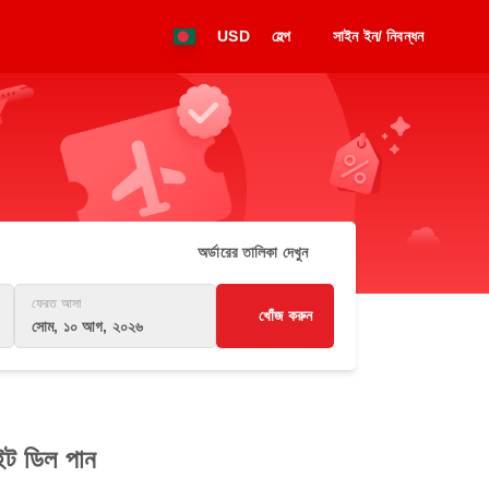
USD
হেল্প
সাইন ইন/ নিবন্ধন
অর্ডারের তালিকা দেখুন
ফেরত আসা
খোঁজ করুন
সোম, ১০ আগ, ২০২৬
াইট ডিল পান