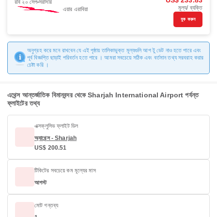
US$ 233.83
রবি ২০ সেপ
সরাসরি
মূল্য/ ব্যক্তি
এয়ার এরাবিয়া
বুক করুন
অনুগ্রহ করে মনে রাখবেন যে এই পৃষ্ঠায় তালিকাভুক্ত মূল্যগুলি আপ টু ডেট নাও হতে পারে এবং
পূর্ব বিজ্ঞপ্তি ছাড়াই পরিবর্তন হতে পারে । আমরা সবচেয়ে সঠিক এবং বর্তমান তথ্য সরবরাহ করার
চেষ্টা করি ।
এথেন্স আন্তর্জাতিক বিমানবন্দর থেকে Sharjah International Airport পর্যন্ত
ফ্লাইটের তথ্য
এক্সক্লুসিভ ফ্লাইট ডিল
অ্যাথেন্স - Sharjah
US$ 200.51
টিকিটের সবচেয়ে কম মূল্যের মাস
আগস্ট
মোট গন্তব্য