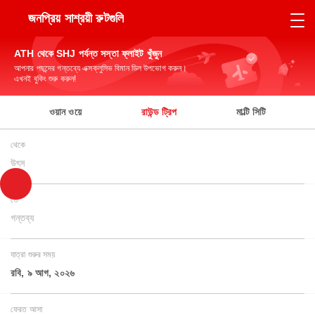
জনপ্রিয় সাশ্রয়ী রুটগুলি
ATH থেকে SHJ পর্যন্ত সস্তা ফ্লাইট খুঁজুন
আপনার পছন্দের গন্তব্যে এক্সক্লুসিভ বিমান ডিল উপভোগ করুন।
এখনই বুকিং শুরু করুন!
ওয়ান ওয়ে
রাউন্ড ট্রিপ
মাল্টি সিটি
থেকে
উৎস
তে
গন্তব্য
যাত্রা শুরুর সময়
রবি, ৯ আগ, ২০২৬
ফেরত আসা