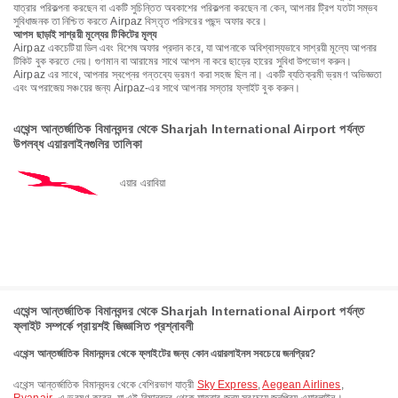
যাত্রার পরিকল্পনা করছেন বা একটি সুচিন্তিত অবকাশের পরিকল্পনা করছেন না কেন, আপনার ট্রিপ যতটা সম্ভব
সুবিধাজনক তা নিশ্চিত করতে Airpaz বিস্তৃত পরিসরের পছন্দ অফার করে।
আপস ছাড়াই সাশ্রয়ী মূল্যের টিকিটের মূল্য
Airpaz একচেটিয়া ডিল এবং বিশেষ অফার প্রদান করে, যা আপনাকে অবিশ্বাস্যভাবে সাশ্রয়ী মূল্যে আপনার
টিকিট বুক করতে দেয়। গুণমান বা আরামের সাথে আপস না করে ছাড়ের হারের সুবিধা উপভোগ করুন।
Airpaz এর সাথে, আপনার স্বপ্নের গন্তব্যে ভ্রমণ করা সহজ ছিল না। একটি ব্যতিক্রমী ভ্রমণ অভিজ্ঞতা
এবং অপরাজেয় সঞ্চয়ের জন্য Airpaz-এর সাথে আপনার সস্তার ফ্লাইট বুক করুন।
এথেন্স আন্তর্জাতিক বিমানবন্দর থেকে Sharjah International Airport পর্যন্ত
উপলব্ধ এয়ারলাইনগুলির তালিকা
এয়ার এরাবিয়া
এথেন্স আন্তর্জাতিক বিমানবন্দর থেকে Sharjah International Airport পর্যন্ত
ফ্লাইট সম্পর্কে প্রায়শই জিজ্ঞাসিত প্রশ্নাবলী
এথেন্স আন্তর্জাতিক বিমানবন্দর থেকে ফ্লাইটের জন্য কোন এয়ারলাইনস সবচেয়ে জনপ্রিয়?
এথেন্স আন্তর্জাতিক বিমানবন্দর থেকে বেশিরভাগ যাত্রী
Sky Express
,
Aegean Airlines
,