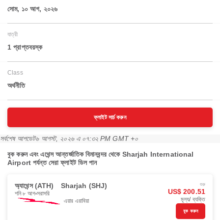
সোম, ১০ আগ, ২০২৬
যাত্রী
1 প্রাপ্তবয়স্ক
Class
অর্থনীতি
ফ্লাইট সার্চ করুন
সর্বশেষ আপডেট
৬ আগস্ট, ২০২৬ এ ০৭:৩২ PM GMT +০
বুক করুন এবং এথেন্স আন্তর্জাতিক বিমানবন্দর থেকে Sharjah International
Airport পর্যন্ত সেরা ফ্লাইট ডিল পান
অ্যাথেন্স (ATH)
Sharjah (SHJ)
শুরু
US$ 200.51
শনি ৮ আগ
সরাসরি
মূল্য/ ব্যক্তি
এয়ার এরাবিয়া
বুক করুন