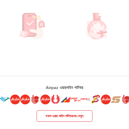
Airpaz এয়ারলাইন পার্টনার
সকল এয়ার লাইন পার্টনারদের দেখুন