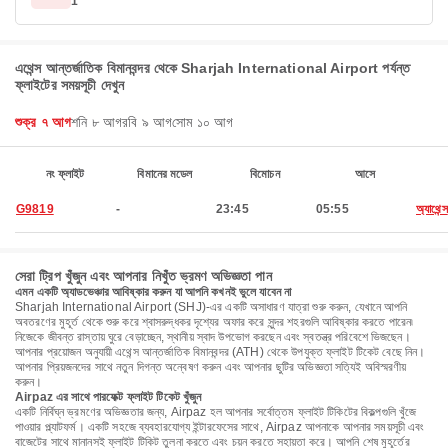
1
এথেন্স আন্তর্জাতিক বিমানবন্দর থেকে Sharjah International Airport পর্যন্ত
ফ্লাইটের সময়সূচী দেখুন
শুক্র ৭ আগ
শনি ৮ আগ
রবি ৯ আগ
সোম ১০ আগ
নং ফ্লাইট
বিমানের মডেল
বিমোচন
আসে
G9819
-
23:45
05:55
অ্যাথেন্স
সেরা ট্রিপ খুঁজুন এবং আপনার নিখুঁত ভ্রমণ অভিজ্ঞতা পান
এমন একটি অ্যাডভেঞ্চার আবিষ্কার করুন যা আপনি কখনই ভুলে যাবেন না
Sharjah International Airport (SHJ)-এর একটি অসাধারণ যাত্রা শুরু করুন, যেখানে আপনি
অবতরণের মুহূর্ত থেকে শুরু করে শ্বাসরুদ্ধকর দৃশ্যের অফার করে সুন্দর শহরগুলি আবিষ্কার করতে পারেন৷
নিজেকে জীবন্ত রাস্তায় ঘুরে বেড়াচ্ছেন, স্থানীয় স্বাদ উপভোগ করছেন এবং স্বতন্ত্র পরিবেশে ভিজছেন।
আপনার প্রয়োজন অনুযায়ী এথেন্স আন্তর্জাতিক বিমানবন্দর (ATH) থেকে উপযুক্ত ফ্লাইট টিকেট বেছে নিন।
আপনার প্রিয়জনদের সাথে নতুন দিগন্ত অন্বেষণ করুন এবং আপনার ছুটির অভিজ্ঞতা সত্যিই অবিস্মরণীয়
করুন।
Airpaz এর সাথে পারফেক্ট ফ্লাইট টিকেট খুঁজুন
একটি নির্বিঘ্ন ভ্রমণের অভিজ্ঞতার জন্য, Airpaz হল আপনার সর্বোত্তম ফ্লাইট টিকিটের বিকল্পগুলি খুঁজে
পাওয়ার প্ল্যাটফর্ম। একটি সহজে ব্যবহারযোগ্য ইন্টারফেসের সাথে, Airpaz আপনাকে আপনার সময়সূচী এবং
বাজেটের সাথে মানানসই ফ্লাইট টিকিট তুলনা করতে এবং চয়ন করতে সহায়তা করে। আপনি শেষ মুহূর্তের