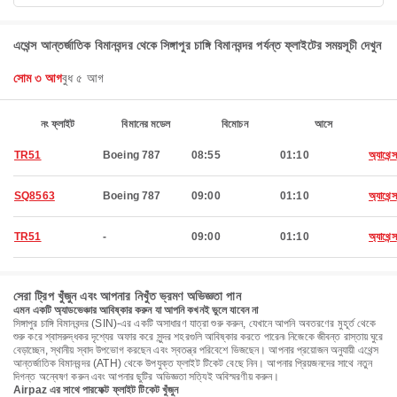
এথেন্স আন্তর্জাতিক বিমানবন্দর থেকে সিঙ্গাপুর চাঙ্গি বিমানবন্দর পর্যন্ত ফ্লাইটের সময়সূচী দেখুন
সোম ৩ আগ
বুধ ৫ আগ
নং ফ্লাইট
বিমানের মডেল
বিমোচন
আসে
TR51
Boeing 787
08:55
01:10
অ্যাথেন্স
SQ8563
Boeing 787
09:00
01:10
অ্যাথেন্স
TR51
-
09:00
01:10
অ্যাথেন্স
সেরা ট্রিপ খুঁজুন এবং আপনার নিখুঁত ভ্রমণ অভিজ্ঞতা পান
এমন একটি অ্যাডভেঞ্চার আবিষ্কার করুন যা আপনি কখনই ভুলে যাবেন না
সিঙ্গাপুর চাঙ্গি বিমানবন্দর (SIN)-এর একটি অসাধারণ যাত্রা শুরু করুন, যেখানে আপনি অবতরণের মুহূর্ত থেকে
শুরু করে শ্বাসরুদ্ধকর দৃশ্যের অফার করে সুন্দর শহরগুলি আবিষ্কার করতে পারেন৷ নিজেকে জীবন্ত রাস্তায় ঘুরে
বেড়াচ্ছেন, স্থানীয় স্বাদ উপভোগ করছেন এবং স্বতন্ত্র পরিবেশে ভিজছেন। আপনার প্রয়োজন অনুযায়ী এথেন্স
আন্তর্জাতিক বিমানবন্দর (ATH) থেকে উপযুক্ত ফ্লাইট টিকেট বেছে নিন। আপনার প্রিয়জনদের সাথে নতুন
দিগন্ত অন্বেষণ করুন এবং আপনার ছুটির অভিজ্ঞতা সত্যিই অবিস্মরণীয় করুন।
Airpaz এর সাথে পারফেক্ট ফ্লাইট টিকেট খুঁজুন