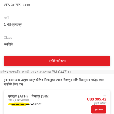
সোম, ১০ আগ, ২০২৬
যাত্রী
1 প্রাপ্তবয়স্ক
Class
অর্থনীতি
ফ্লাইট সার্চ করুন
সর্বশেষ আপডেট
১ আগস্ট, ২০২৬ এ ০৫:৩৩ PM GMT +০
বুক করুন এবং এথেন্স আন্তর্জাতিক বিমানবন্দর থেকে সিঙ্গাপুর চাঙ্গি বিমানবন্দর পর্যন্ত সেরা
ফ্লাইট ডিল পান
অ্যাথেন্স (ATH)
সিঙ্গাপুর (SIN)
শুরু
US$ 305.42
সোম ২৪ আগ
সরাসরি
মূল্য/ ব্যক্তি
Scoot
বুক করুন