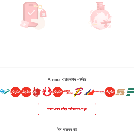
Airpaz এয়ারলাইন পার্টনার
সকল এয়ার লাইন পার্টনারদের দেখুন
মিস করবেন না!