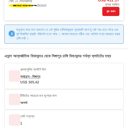
US$ 411.17
সোম ১৪ সেপ
সরাসরি
মূল্য/ ব্যক্তি
Scoot
বুক করুন
অনুগ্রহ করে মনে রাখবেন যে এই পৃষ্ঠায় তালিকাভুক্ত মূল্যগুলি আপ টু ডেট নাও হতে পারে এবং
পূর্ব বিজ্ঞপ্তি ছাড়াই পরিবর্তন হতে পারে । আমরা সবচেয়ে সঠিক এবং বর্তমান তথ্য সরবরাহ করার
চেষ্টা করি ।
এথেন্স আন্তর্জাতিক বিমানবন্দর থেকে সিঙ্গাপুর চাঙ্গি বিমানবন্দর পর্যন্ত ফ্লাইটের তথ্য
এক্সক্লুসিভ ফ্লাইট ডিল
অ্যাথেন্স - সিঙ্গাপুর
US$ 305.42
টিকিটের সবচেয়ে কম মূল্যের মাস
আগস্ট
মোট গন্তব্য
1