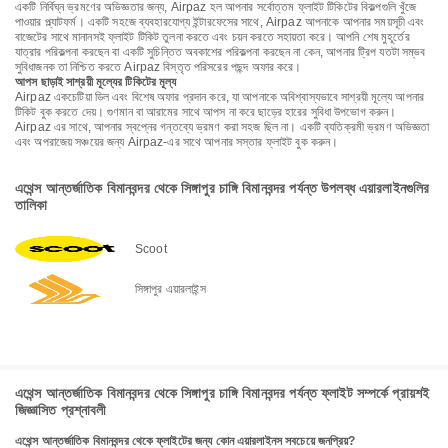
একটি নির্বিঘ্ন ভ্রমণের অভিজ্ঞতার জন্য, Airpaz হল আপনার সর্বোত্তম ফ্লাইট টিকিটের বিকল্পগুলি খুঁজে
পাওয়ার প্ল্যাটফর্ম। একটি সহজে ব্যবহারযোগ্য ইন্টারফেসের সাথে, Airpaz আপনাকে আপনার সময়সূচী এবং
বাজেটের সাথে মানানসই ফ্লাইট টিকিট তুলনা করতে এবং চয়ন করতে সহায়তা করে। আপনি শেষ মুহূর্তের
যাত্রার পরিকল্পনা করছেন বা একটি সুচিন্তিত অবকাশের পরিকল্পনা করছেন না কেন, আপনার ট্রিপ যতটা সম্ভব
সুবিধাজনক তা নিশ্চিত করতে Airpaz বিস্তৃত পরিসরের পছন্দ অফার করে।
আপস ছাড়াই সাশ্রয়ী মূল্যের টিকিটের মূল্য
Airpaz একচেটিয়া ডিল এবং বিশেষ অফার প্রদান করে, যা আপনাকে অবিশ্বাস্যভাবে সাশ্রয়ী মূল্যে আপনার
টিকিট বুক করতে দেয়। গুণমান বা আরামের সাথে আপস না করে ছাড়ের হারের সুবিধা উপভোগ করুন।
Airpaz এর সাথে, আপনার স্বপ্নের গন্তব্যে ভ্রমণ করা সহজ ছিল না। একটি ব্যতিক্রমী ভ্রমণ অভিজ্ঞতা
এবং অপরাজেয় সঞ্চয়ের জন্য Airpaz-এর সাথে আপনার সস্তার ফ্লাইট বুক করুন।
এথেন্স আন্তর্জাতিক বিমানবন্দর থেকে সিঙ্গাপুর চাঙ্গি বিমানবন্দর পর্যন্ত উপলব্ধ এয়ারলাইনগুলির
তালিকা
Scoot
সিঙ্গাপুর এয়ারলাইন্স
এথেন্স আন্তর্জাতিক বিমানবন্দর থেকে সিঙ্গাপুর চাঙ্গি বিমানবন্দর পর্যন্ত ফ্লাইট সম্পর্কে প্রায়শই
জিজ্ঞাসিত প্রশ্নাবলী
এথেন্স আন্তর্জাতিক বিমানবন্দর থেকে ফ্লাইটের জন্য কোন এয়ারলাইনস সবচেয়ে জনপ্রিয়?