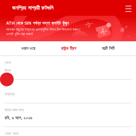
জনপ্রিয় সাশ্রয়ী রুটগুলি
ATH থেকে SIN পর্যন্ত সস্তা ফ্লাইট খুঁজুন
আপনার পছন্দের গন্তব্যে এক্সক্লুসিভ বিমান ডিল উপভোগ করুন।
এখনই বুকিং শুরু করুন!
ওয়ান ওয়ে
রাউন্ড ট্রিপ
মাল্টি সিটি
থেকে
উৎস
তে
গন্তব্য
যাত্রা শুরুর সময়
রবি, ৯ আগ, ২০২৬
ফেরত আসা