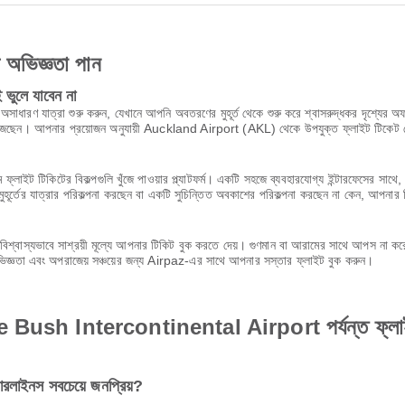
ণ অভিজ্ঞতা পান
ভুলে যাবেন না
ত্রা শুরু করুন, যেখানে আপনি অবতরণের মুহূর্ত থেকে শুরু করে শ্বাসরুদ্ধকর দৃশ্যের অফার ক
েশে ভিজছেন। আপনার প্রয়োজন অনুযায়ী Auckland Airport (AKL) থেকে উপযুক্ত ফ্লাইট টিকেট 
 ফ্লাইট টিকিটের বিকল্পগুলি খুঁজে পাওয়ার প্ল্যাটফর্ম। একটি সহজে ব্যবহারযোগ্য ইন্টারফেসের 
ূর্তের যাত্রার পরিকল্পনা করছেন বা একটি সুচিন্তিত অবকাশের পরিকল্পনা করছেন না কেন, আপনার 
শ্বাস্যভাবে সাশ্রয়ী মূল্যে আপনার টিকিট বুক করতে দেয়। গুণমান বা আরামের সাথে আপস না 
অভিজ্ঞতা এবং অপরাজেয় সঞ্চয়ের জন্য Airpaz-এর সাথে আপনার সস্তার ফ্লাইট বুক করুন।
 Intercontinental Airport পর্যন্ত ফ্লাইট সম্পর
লাইনস সবচেয়ে জনপ্রিয়?