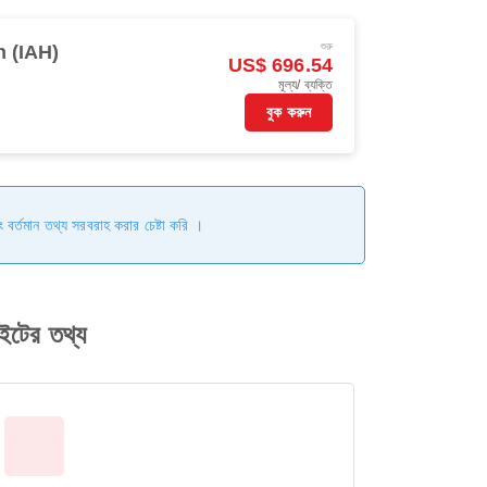
শুরু
 (IAH)
US$ 696.54
মূল্য/ ব্যক্তি
বুক করুন
ং বর্তমান তথ্য সরবরাহ করার চেষ্টা করি ।
টের তথ্য