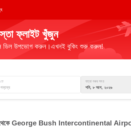
ূহ
তা ফ্লাইট খুঁজুন
িমান ডিল উপভোগ করুন।এখনই বুকিং শুরু করুন!
তে
যাত্রা শুরুর সময়
শনি, ৮ আগ, ২০২৬
েকে George Bush Intercontinental Airport পর