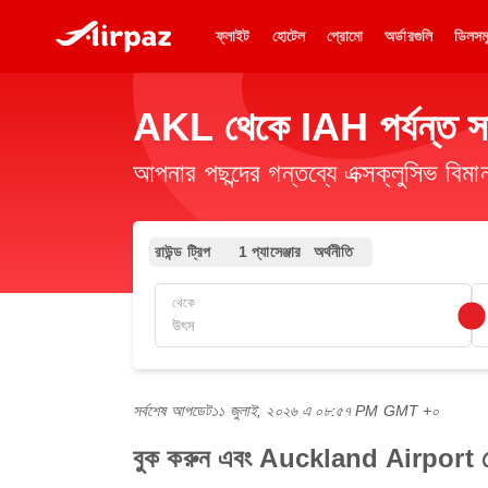
ফ্লাইট
হোটেল
প্রোমো
অর্ডারগুলি
ডিলসম
AKL থেকে IAH পর্যন্ত সস্
আপনার পছন্দের গন্তব্যে এক্সক্লুসিভ ব
রাউন্ড ট্রিপ
1 প্যাসেঞ্জার
অর্থনীতি
থেকে
সর্বশেষ আপডেট
১১ জুলাই, ২০২৬ এ ০৮:৫৭ PM GMT +০
বুক করুন এবং Auckland Airport থ