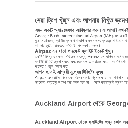
সেরা ট্রিপ খুঁজুন এবং আপনার নিখুঁত ভ্রম
এমন একটি অ্যাডভেঞ্চার আবিষ্কার করুন যা আপনি কখনই 
George Bush Intercontinental Airport (IAH)-এর একটি অসাধারণ যা
ঘুরে বেড়াচ্ছেন, স্থানীয় স্বাদ উপভোগ করছেন এবং স্বতন্ত্র পরিব
আপনার ছুটির অভিজ্ঞতা সত্যিই অবিস্মরণীয় করুন।
Airpaz এর সাথে পারফেক্ট ফ্লাইট টিকেট খুঁজুন
একটি নির্বিঘ্ন ভ্রমণের অভিজ্ঞতার জন্য, Airpaz হল আপনার সর্বোত্তম
ফ্লাইট টিকিট তুলনা করতে এবং চয়ন করতে সহায়তা করে। আপনি শেষ মুহ
পরিসরের পছন্দ অফার করে।
আপস ছাড়াই সাশ্রয়ী মূল্যের টিকিটের মূল্য
Airpaz একচেটিয়া ডিল এবং বিশেষ অফার প্রদান করে, যা আপনাকে অবি
স্বপ্নের গন্তব্যে ভ্রমণ করা সহজ ছিল না। একটি ব্যতিক্রমী ভ্রমণ 
Auckland Airport থেকে George Bush
Auckland Airport থেকে ফ্লাইটের জন্য কোন এয়ার