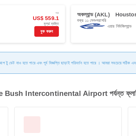
শুরু
অকল্যান্ড (AKL)
Houston
US$ 559.1
শুক্র ১১ সেপ
সরাসরি
মূল্য/ ব্যক্তি
এয়ার নিউজিল্যান্ড
বুক করুন
ি আপ টু ডেট নাও হতে পারে এবং পূর্ব বিজ্ঞপ্তি ছাড়াই পরিবর্তন হতে পারে । আমরা সবচেয়ে সঠিক এব
ush Intercontinental Airport পর্যন্ত ফ্লাই