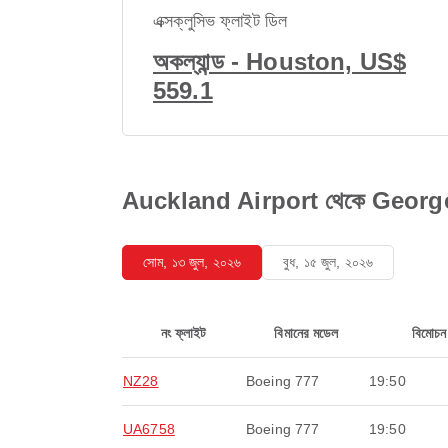
এক্সক্লুসিভ ফ্লাইট ডিল
অকল্যান্ড - Houston, US$
559.1
Auckland Airport থেকে George Bu
সোম, ১৩ জুল, ২০২৬
বুধ, ১৫ জুল, ২০২৬
নং ফ্লাইট
বিমানের মডেল
বিমোচন
NZ28
Boeing 777
19:50
UA6758
Boeing 777
19:50