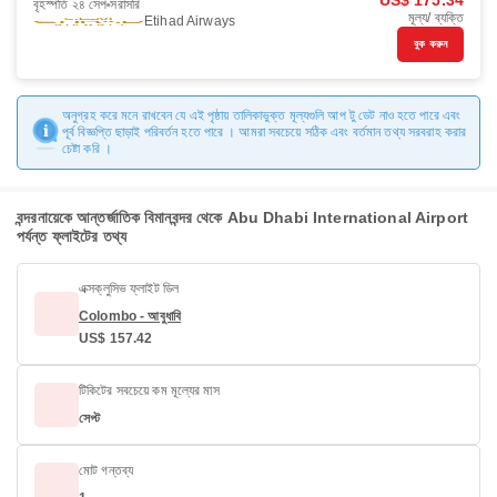
US$ 175.34
বৃহস্পতি ২৪ সেপ
সরাসরি
মূল্য/ ব্যক্তি
Etihad Airways
বুক করুন
অনুগ্রহ করে মনে রাখবেন যে এই পৃষ্ঠায় তালিকাভুক্ত মূল্যগুলি আপ টু ডেট নাও হতে পারে এবং
পূর্ব বিজ্ঞপ্তি ছাড়াই পরিবর্তন হতে পারে । আমরা সবচেয়ে সঠিক এবং বর্তমান তথ্য সরবরাহ করার
চেষ্টা করি ।
বন্দরনায়েকে আন্তর্জাতিক বিমানবন্দর থেকে Abu Dhabi International Airport
পর্যন্ত ফ্লাইটের তথ্য
এক্সক্লুসিভ ফ্লাইট ডিল
Colombo - আবুধাবি
US$ 157.42
টিকিটের সবচেয়ে কম মূল্যের মাস
সেপ্ট
মোট গন্তব্য