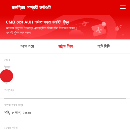
জনপ্রিয় সাশ্রয়ী রুটগুলি
CMB থেকে AUH পর্যন্ত সস্তা ফ্লাইট খুঁজুন
আপনার পছন্দের গন্তব্যে এক্সক্লুসিভ বিমান ডিল উপভোগ করুন।
এখনই বুকিং শুরু করুন!
ওয়ান ওয়ে
রাউন্ড ট্রিপ
মাল্টি সিটি
থেকে
উৎস
তে
গন্তব্য
যাত্রা শুরুর সময়
শনি, ৮ আগ, ২০২৬
ফেরত আসা