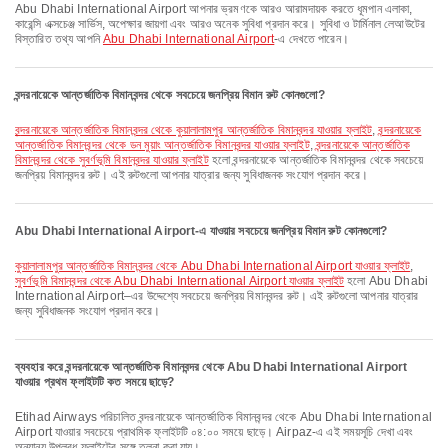
Abu Dhabi International Airport আপনার ভ্রমণকে আরও আরামদায়ক করতে ধূমপান এলাকা,
কারেন্সি এক্সচেঞ্জ সার্ভিস, অপেক্ষার জায়গা এবং আরও অনেক সুবিধা প্রদান করে। সুবিধা ও টার্মিনাল লেআউটের
বিস্তারিত তথ্য আপনি
Abu Dhabi International Airport
-এ দেখতে পারেন।
বন্দরনায়েকে আন্তর্জাতিক বিমানবন্দর থেকে সবচেয়ে জনপ্রিয় বিমান রুট কোনগুলো?
বন্দরনায়েকে আন্তর্জাতিক বিমানবন্দর থেকে কুয়ালালামপুর আন্তর্জাতিক বিমানবন্দর যাওয়ার ফ্লাইট
,
বন্দরনায়েকে
আন্তর্জাতিক বিমানবন্দর থেকে ডন মুয়াং আন্তর্জাতিক বিমানবন্দর যাওয়ার ফ্লাইট
,
বন্দরনায়েকে আন্তর্জাতিক
বিমানবন্দর থেকে সুবর্ণভূমি বিমানবন্দর যাওয়ার ফ্লাইট
হলো বন্দরনায়েকে আন্তর্জাতিক বিমানবন্দর থেকে সবচেয়ে
জনপ্রিয় বিমানবন্দর রুট। এই রুটগুলো আপনার যাত্রার জন্য সুবিধাজনক সংযোগ প্রদান করে।
Abu Dhabi International Airport-এ যাওয়ার সবচেয়ে জনপ্রিয় বিমান রুট কোনগুলো?
কুয়ালালামপুর আন্তর্জাতিক বিমানবন্দর থেকে Abu Dhabi International Airport যাওয়ার ফ্লাইট
,
সুবর্ণভূমি বিমানবন্দর থেকে Abu Dhabi International Airport যাওয়ার ফ্লাইট
হলো Abu Dhabi
International Airport–এর উদ্দেশ্যে সবচেয়ে জনপ্রিয় বিমানবন্দর রুট। এই রুটগুলো আপনার যাত্রার
জন্য সুবিধাজনক সংযোগ প্রদান করে।
ব্যবহার করে বন্দরনায়েকে আন্তর্জাতিক বিমানবন্দর থেকে Abu Dhabi International Airport
যাওয়ার প্রথম ফ্লাইটটি কত সময়ে ছাড়ে?
Etihad Airways পরিচালিত বন্দরনায়েকে আন্তর্জাতিক বিমানবন্দর থেকে Abu Dhabi International
Airport যাওয়ার সবচেয়ে প্রাথমিক ফ্লাইটটি ০৪:০০ সময়ে ছাড়ে। Airpaz-এ এই সময়সূচি দেখা এবং
অন্যান্য উপলব্ধ ফ্লাইটের সঙ্গে তুলনা করা যায়।