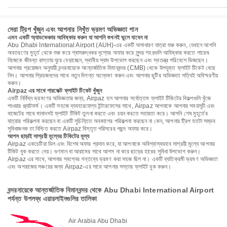
সেরা ট্রিপ খুঁজুন এবং আপনার নিখুঁত ভ্রমণ অভিজ্ঞতা পান
এমন একটি অ্যাডভেঞ্চার আবিষ্কার করুন যা আপনি কখনই ভুলে যাবেন না
Abu Dhabi International Airport (AUH)-এর একটি অসাধারণ যাত্রা শুরু করুন, যেখানে আপনি
অবতরণের মুহূর্ত থেকে শুরু করে শ্বাসরুদ্ধকর দৃশ্যের অফার করে সুন্দর শহরগুলি আবিষ্কার করতে পারেন৷
নিজেকে জীবন্ত রাস্তায় ঘুরে বেড়াচ্ছেন, স্থানীয় স্বাদ উপভোগ করছেন এবং স্বতন্ত্র পরিবেশে ভিজছেন।
আপনার প্রয়োজন অনুযায়ী বন্দরনায়েকে আন্তর্জাতিক বিমানবন্দর (CMB) থেকে উপযুক্ত ফ্লাইট টিকেট বেছে
নিন। আপনার প্রিয়জনদের সাথে নতুন দিগন্ত অন্বেষণ করুন এবং আপনার ছুটির অভিজ্ঞতা সত্যিই অবিস্মরণীয়
করুন।
Airpaz এর সাথে পারফেক্ট ফ্লাইট টিকেট খুঁজুন
একটি নির্বিঘ্ন ভ্রমণের অভিজ্ঞতার জন্য, Airpaz হল আপনার সর্বোত্তম ফ্লাইট টিকিটের বিকল্পগুলি খুঁজে
পাওয়ার প্ল্যাটফর্ম। একটি সহজে ব্যবহারযোগ্য ইন্টারফেসের সাথে, Airpaz আপনাকে আপনার সময়সূচী এবং
বাজেটের সাথে মানানসই ফ্লাইট টিকিট তুলনা করতে এবং চয়ন করতে সহায়তা করে। আপনি শেষ মুহূর্তের
যাত্রার পরিকল্পনা করছেন বা একটি সুচিন্তিত অবকাশের পরিকল্পনা করছেন না কেন, আপনার ট্রিপ যতটা সম্ভব
সুবিধাজনক তা নিশ্চিত করতে Airpaz বিস্তৃত পরিসরের পছন্দ অফার করে।
আপস ছাড়াই সাশ্রয়ী মূল্যের টিকিটের মূল্য
Airpaz একচেটিয়া ডিল এবং বিশেষ অফার প্রদান করে, যা আপনাকে অবিশ্বাস্যভাবে সাশ্রয়ী মূল্যে আপনার
টিকিট বুক করতে দেয়। গুণমান বা আরামের সাথে আপস না করে ছাড়ের হারের সুবিধা উপভোগ করুন।
Airpaz এর সাথে, আপনার স্বপ্নের গন্তব্যে ভ্রমণ করা সহজ ছিল না। একটি ব্যতিক্রমী ভ্রমণ অভিজ্ঞতা
এবং অপরাজেয় সঞ্চয়ের জন্য Airpaz-এর সাথে আপনার সস্তার ফ্লাইট বুক করুন।
বন্দরনায়েকে আন্তর্জাতিক বিমানবন্দর থেকে Abu Dhabi International Airport
পর্যন্ত উপলব্ধ এয়ারলাইনগুলির তালিকা
Air Arabia Abu Dhabi