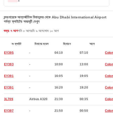
1
বন্দরনায়েকে আন্তর্জাতিক বিমানবন্দর থেকে Abu Dhabi International Airport
পর্যন্ত ফ্লাইটের সময়সূচী দেখুন
শুক্র ৭ আগ
শনি ৮ আগ
রবি ৯ আগ
সোম ১০ আগ
নং ফ্লাইট
বিমানের মডেল
বিমোচন
আসে
EY395
-
04:10
07:10
Colo
EY393
-
10:00
13:00
Colo
EY391
-
16:05
19:05
Colo
EY391
-
16:20
19:20
Colo
3L709
Airbus A320
21:30
00:35
Colo
EY397
-
21:50
00:50
Colo