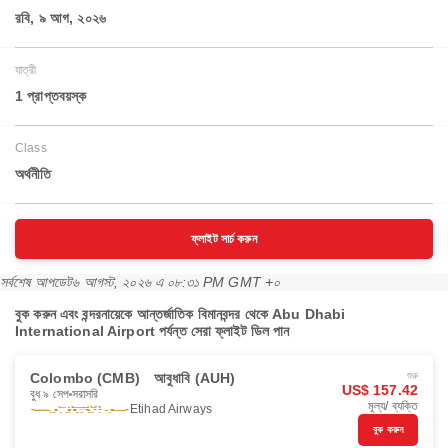
রবি, ৯ আগ, ২০২৬
যাত্রী
1 প্রাপ্তবয়স্ক
Class
অর্থনীতি
ফ্লাইট সার্চ করুন
সর্বশেষ আপডেট
৬ আগস্ট, ২০২৬ এ ০৮:৩১ PM GMT +০
বুক করুন এবং বন্দরনায়েকে আন্তর্জাতিক বিমানবন্দর থেকে Abu Dhabi
International Airport পর্যন্ত সেরা ফ্লাইট ডিল পান
Colombo (CMB)
আবুধাবি (AUH)
শুরু
US$ 157.42
বুধ ৯ সেপ
সরাসরি
মূল্য/ ব্যক্তি
Etihad Airways
বুক করুন