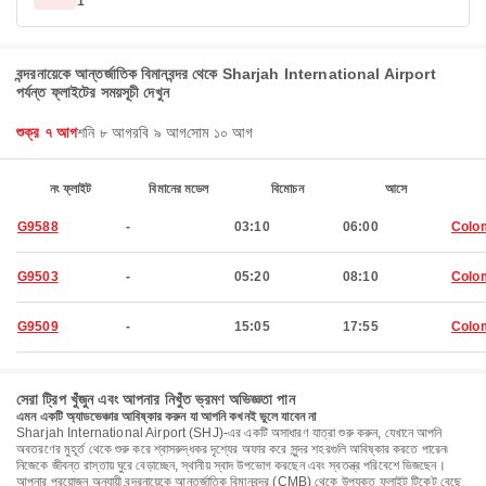
1
বন্দরনায়েকে আন্তর্জাতিক বিমানবন্দর থেকে Sharjah International Airport
পর্যন্ত ফ্লাইটের সময়সূচী দেখুন
শুক্র ৭ আগ
শনি ৮ আগ
রবি ৯ আগ
সোম ১০ আগ
নং ফ্লাইট
বিমানের মডেল
বিমোচন
আসে
G9588
-
03:10
06:00
Colo
G9503
-
05:20
08:10
Colo
G9509
-
15:05
17:55
Colo
সেরা ট্রিপ খুঁজুন এবং আপনার নিখুঁত ভ্রমণ অভিজ্ঞতা পান
এমন একটি অ্যাডভেঞ্চার আবিষ্কার করুন যা আপনি কখনই ভুলে যাবেন না
Sharjah International Airport (SHJ)-এর একটি অসাধারণ যাত্রা শুরু করুন, যেখানে আপনি
অবতরণের মুহূর্ত থেকে শুরু করে শ্বাসরুদ্ধকর দৃশ্যের অফার করে সুন্দর শহরগুলি আবিষ্কার করতে পারেন৷
নিজেকে জীবন্ত রাস্তায় ঘুরে বেড়াচ্ছেন, স্থানীয় স্বাদ উপভোগ করছেন এবং স্বতন্ত্র পরিবেশে ভিজছেন।
আপনার প্রয়োজন অনুযায়ী বন্দরনায়েকে আন্তর্জাতিক বিমানবন্দর (CMB) থেকে উপযুক্ত ফ্লাইট টিকেট বেছে