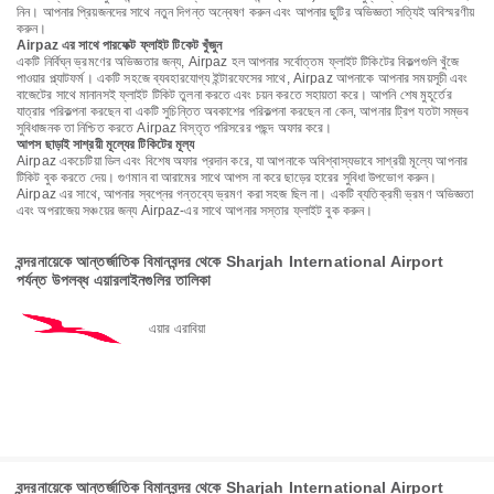
নিন। আপনার প্রিয়জনদের সাথে নতুন দিগন্ত অন্বেষণ করুন এবং আপনার ছুটির অভিজ্ঞতা সত্যিই অবিস্মরণীয়
করুন।
Airpaz এর সাথে পারফেক্ট ফ্লাইট টিকেট খুঁজুন
একটি নির্বিঘ্ন ভ্রমণের অভিজ্ঞতার জন্য, Airpaz হল আপনার সর্বোত্তম ফ্লাইট টিকিটের বিকল্পগুলি খুঁজে
পাওয়ার প্ল্যাটফর্ম। একটি সহজে ব্যবহারযোগ্য ইন্টারফেসের সাথে, Airpaz আপনাকে আপনার সময়সূচী এবং
বাজেটের সাথে মানানসই ফ্লাইট টিকিট তুলনা করতে এবং চয়ন করতে সহায়তা করে। আপনি শেষ মুহূর্তের
যাত্রার পরিকল্পনা করছেন বা একটি সুচিন্তিত অবকাশের পরিকল্পনা করছেন না কেন, আপনার ট্রিপ যতটা সম্ভব
সুবিধাজনক তা নিশ্চিত করতে Airpaz বিস্তৃত পরিসরের পছন্দ অফার করে।
আপস ছাড়াই সাশ্রয়ী মূল্যের টিকিটের মূল্য
Airpaz একচেটিয়া ডিল এবং বিশেষ অফার প্রদান করে, যা আপনাকে অবিশ্বাস্যভাবে সাশ্রয়ী মূল্যে আপনার
টিকিট বুক করতে দেয়। গুণমান বা আরামের সাথে আপস না করে ছাড়ের হারের সুবিধা উপভোগ করুন।
Airpaz এর সাথে, আপনার স্বপ্নের গন্তব্যে ভ্রমণ করা সহজ ছিল না। একটি ব্যতিক্রমী ভ্রমণ অভিজ্ঞতা
এবং অপরাজেয় সঞ্চয়ের জন্য Airpaz-এর সাথে আপনার সস্তার ফ্লাইট বুক করুন।
বন্দরনায়েকে আন্তর্জাতিক বিমানবন্দর থেকে Sharjah International Airport
পর্যন্ত উপলব্ধ এয়ারলাইনগুলির তালিকা
এয়ার এরাবিয়া
বন্দরনায়েকে আন্তর্জাতিক বিমানবন্দর থেকে Sharjah International Airport