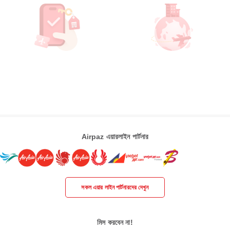
Airpaz এয়ারলাইন পার্টনার
সকল এয়ার লাইন পার্টনারদের দেখুন
মিস করবেন না!