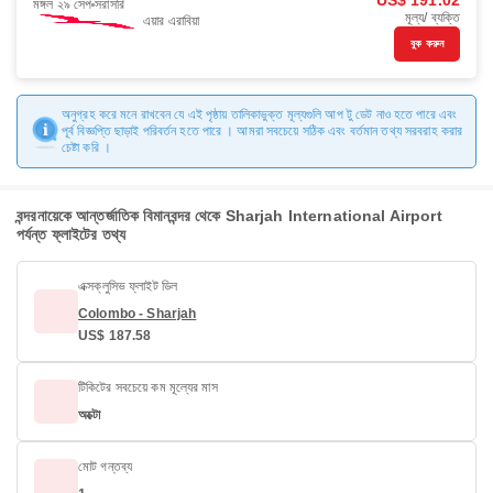
US$ 191.02
মঙ্গল ২৯ সেপ
সরাসরি
মূল্য/ ব্যক্তি
এয়ার এরাবিয়া
বুক করুন
অনুগ্রহ করে মনে রাখবেন যে এই পৃষ্ঠায় তালিকাভুক্ত মূল্যগুলি আপ টু ডেট নাও হতে পারে এবং
পূর্ব বিজ্ঞপ্তি ছাড়াই পরিবর্তন হতে পারে । আমরা সবচেয়ে সঠিক এবং বর্তমান তথ্য সরবরাহ করার
চেষ্টা করি ।
বন্দরনায়েকে আন্তর্জাতিক বিমানবন্দর থেকে Sharjah International Airport
পর্যন্ত ফ্লাইটের তথ্য
এক্সক্লুসিভ ফ্লাইট ডিল
Colombo - Sharjah
US$ 187.58
টিকিটের সবচেয়ে কম মূল্যের মাস
অক্টো
মোট গন্তব্য