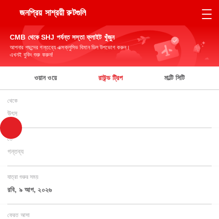
জনপ্রিয় সাশ্রয়ী রুটগুলি
CMB থেকে SHJ পর্যন্ত সস্তা ফ্লাইট খুঁজুন
আপনার পছন্দের গন্তব্যে এক্সক্লুসিভ বিমান ডিল উপভোগ করুন।
এখনই বুকিং শুরু করুন!
ওয়ান ওয়ে
রাউন্ড ট্রিপ
মাল্টি সিটি
থেকে
উৎস
তে
গন্তব্য
যাত্রা শুরুর সময়
রবি, ৯ আগ, ২০২৬
ফেরত আসা