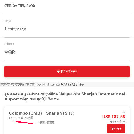
সোম, ১০ আগ, ২০২৬
যাত্রী
1 প্রাপ্তবয়স্ক
Class
অর্থনীতি
ফ্লাইট সার্চ করুন
সর্বশেষ আপডেট
৬ আগস্ট, ২০২৬ এ ০৮:৩১ PM GMT +০
বুক করুন এবং বন্দরনায়েকে আন্তর্জাতিক বিমানবন্দর থেকে Sharjah International
Airport পর্যন্ত সেরা ফ্লাইট ডিল পান
Colombo (CMB)
Sharjah (SHJ)
শুরু
US$ 187.58
মঙ্গল ৬ অক্টো
সরাসরি
মূল্য/ ব্যক্তি
এয়ার এরাবিয়া
বুক করুন