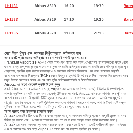
LH1131
Airbus A319
16:20
18:30
Barc
LH1133
Airbus A319
17:10
19:20
Barc
LH1135
Airbus A320
19:00
21:10
Barc
সেরা ট্রিপ খুঁজুন এবং আপনার নিখুঁত ভ্রমণ অভিজ্ঞতা পান
এমন একটি অ্যাডভেঞ্চার আবিষ্কার করুন যা আপনি কখনই ভুলে যাবেন না
Frankfurt Airport (FRA)-এর একটি অসাধারণ যাত্রা শুরু করুন, যেখানে আপনি অবতরণের মুহূর্ত থেকে
শুরু করে শ্বাসরুদ্ধকর দৃশ্যের অফার করে সুন্দর শহরগুলি আবিষ্কার করতে পারেন৷ নিজেকে জীবন্ত রাস্তায় ঘুরে
বেড়াচ্ছেন, স্থানীয় স্বাদ উপভোগ করছেন এবং স্বতন্ত্র পরিবেশে ভিজছেন। আপনার প্রয়োজন অনুযায়ী
বার্সেলোনা এল প্রাত বিমানবন্দর (BCN) থেকে উপযুক্ত ফ্লাইট টিকেট বেছে নিন। আপনার প্রিয়জনদের সাথে
নতুন দিগন্ত অন্বেষণ করুন এবং আপনার ছুটির অভিজ্ঞতা সত্যিই অবিস্মরণীয় করুন।
Airpaz এর সাথে পারফেক্ট ফ্লাইট টিকেট খুঁজুন
একটি নির্বিঘ্ন ভ্রমণের অভিজ্ঞতার জন্য, Airpaz হল আপনার সর্বোত্তম ফ্লাইট টিকিটের বিকল্পগুলি খুঁজে
পাওয়ার প্ল্যাটফর্ম। একটি সহজে ব্যবহারযোগ্য ইন্টারফেসের সাথে, Airpaz আপনাকে আপনার সময়সূচী এবং
বাজেটের সাথে মানানসই ফ্লাইট টিকিট তুলনা করতে এবং চয়ন করতে সহায়তা করে। আপনি শেষ মুহূর্তের
যাত্রার পরিকল্পনা করছেন বা একটি সুচিন্তিত অবকাশের পরিকল্পনা করছেন না কেন, আপনার ট্রিপ যতটা সম্ভব
সুবিধাজনক তা নিশ্চিত করতে Airpaz বিস্তৃত পরিসরের পছন্দ অফার করে।
আপস ছাড়াই সাশ্রয়ী মূল্যের টিকিটের মূল্য
Airpaz একচেটিয়া ডিল এবং বিশেষ অফার প্রদান করে, যা আপনাকে অবিশ্বাস্যভাবে সাশ্রয়ী মূল্যে আপনার
টিকিট বুক করতে দেয়। গুণমান বা আরামের সাথে আপস না করে ছাড়ের হারের সুবিধা উপভোগ করুন।
Airpaz এর সাথে, আপনার স্বপ্নের গন্তব্যে ভ্রমণ করা সহজ ছিল না। একটি ব্যতিক্রমী ভ্রমণ অভিজ্ঞতা
এবং অপরাজেয় সঞ্চয়ের জন্য Airpaz-এর সাথে আপনার সস্তার ফ্লাইট বুক করুন।