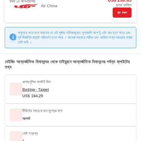
US$ 238.85
শুক্র ১৪ আগ
সরাসরি
মূল্য/ ব্যক্তি
Air China
বুক করুন
অনুগ্রহ করে মনে রাখবেন যে এই পৃষ্ঠায় তালিকাভুক্ত মূল্যগুলি আপ টু ডেট নাও হতে পারে এবং
পূর্ব বিজ্ঞপ্তি ছাড়াই পরিবর্তন হতে পারে । আমরা সবচেয়ে সঠিক এবং বর্তমান তথ্য সরবরাহ করার
চেষ্টা করি ।
বেইজিং আন্তর্জাতিক বিমানবন্দর থেকে তাইয়ুয়ান আন্তর্জাতিক বিমানবন্দর পর্যন্ত ফ্লাইটের
তথ্য
এক্সক্লুসিভ ফ্লাইট ডিল
Beijing - Taipei
US$ 184.29
টিকিটের সবচেয়ে কম মূল্যের মাস
আগস্ট
মোট গন্তব্য