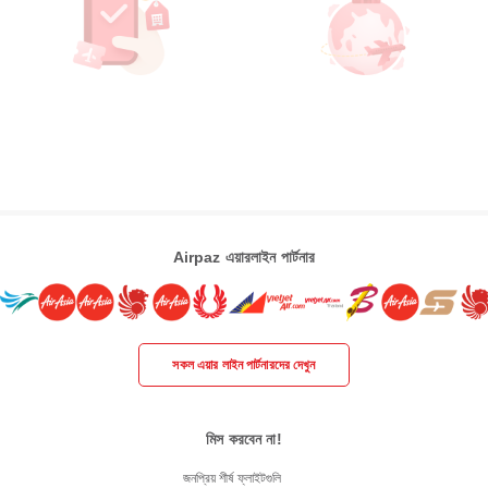
Airpaz এয়ারলাইন পার্টনার
সকল এয়ার লাইন পার্টনারদের দেখুন
মিস করবেন না!
জনপ্রিয় শীর্ষ ফ্লাইটগুলি