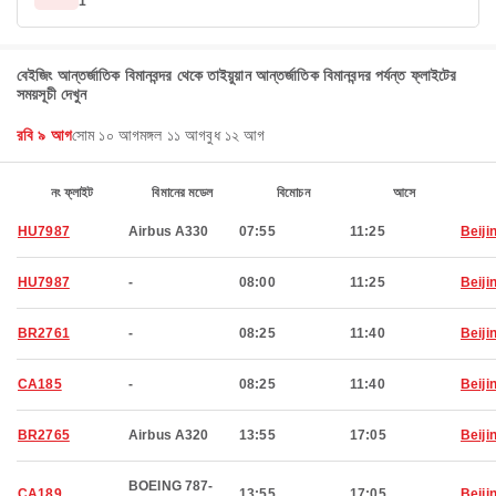
1
বেইজিং আন্তর্জাতিক বিমানবন্দর থেকে তাইয়ুয়ান আন্তর্জাতিক বিমানবন্দর পর্যন্ত ফ্লাইটের
সময়সূচী দেখুন
রবি ৯ আগ
সোম ১০ আগ
মঙ্গল ১১ আগ
বুধ ১২ আগ
নং ফ্লাইট
বিমানের মডেল
বিমোচন
আসে
HU7987
Airbus A330
07:55
11:25
Beiji
HU7987
-
08:00
11:25
Beiji
BR2761
-
08:25
11:40
Beiji
CA185
-
08:25
11:40
Beiji
BR2765
Airbus A320
13:55
17:05
Beiji
BOEING 787-
CA189
13:55
17:05
Beiji