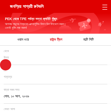
জনপ্রিয় সাশ্রয়ী রুটগুলি
PEK থেকে TPE পর্যন্ত সস্তা ফ্লাইট খুঁজুন
আপনার পছন্দের গন্তব্যে এক্সক্লুসিভ বিমান ডিল উপভোগ করুন।
এখনই বুকিং শুরু করুন!
ওয়ান ওয়ে
রাউন্ড ট্রিপ
মাল্টি সিটি
থেকে
উৎস
তে
গন্তব্য
যাত্রা শুরুর সময়
সোম, ১০ আগ, ২০২৬
ফেরত আসা