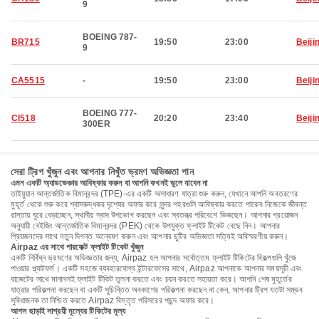
9
BOEING 787-
BR715
19:50
23:00
Beiji
9
CA5515
-
19:50
23:00
Beiji
BOEING 777-
CI518
20:20
23:40
Beiji
300ER
সেরা ট্রিপ খুঁজুন এবং আপনার নিখুঁত ভ্রমণ অভিজ্ঞতা পান
এমন একটি অ্যাডভেঞ্চার আবিষ্কার করুন যা আপনি কখনই ভুলে যাবেন না
তাইয়ুয়ান আন্তর্জাতিক বিমানবন্দর (TPE)-এর একটি অসাধারণ যাত্রা শুরু করুন, যেখানে আপনি অবতরণের
মুহূর্ত থেকে শুরু করে শ্বাসরুদ্ধকর দৃশ্যের অফার করে সুন্দর শহরগুলি আবিষ্কার করতে পারেন৷ নিজেকে জীবন্ত
রাস্তায় ঘুরে বেড়াচ্ছেন, স্থানীয় স্বাদ উপভোগ করছেন এবং স্বতন্ত্র পরিবেশে ভিজছেন। আপনার প্রয়োজন
অনুযায়ী বেইজিং আন্তর্জাতিক বিমানবন্দর (PEK) থেকে উপযুক্ত ফ্লাইট টিকেট বেছে নিন। আপনার
প্রিয়জনদের সাথে নতুন দিগন্ত অন্বেষণ করুন এবং আপনার ছুটির অভিজ্ঞতা সত্যিই অবিস্মরণীয় করুন।
Airpaz এর সাথে পারফেক্ট ফ্লাইট টিকেট খুঁজুন
একটি নির্বিঘ্ন ভ্রমণের অভিজ্ঞতার জন্য, Airpaz হল আপনার সর্বোত্তম ফ্লাইট টিকিটের বিকল্পগুলি খুঁজে
পাওয়ার প্ল্যাটফর্ম। একটি সহজে ব্যবহারযোগ্য ইন্টারফেসের সাথে, Airpaz আপনাকে আপনার সময়সূচী এবং
বাজেটের সাথে মানানসই ফ্লাইট টিকিট তুলনা করতে এবং চয়ন করতে সহায়তা করে। আপনি শেষ মুহূর্তের
যাত্রার পরিকল্পনা করছেন বা একটি সুচিন্তিত অবকাশের পরিকল্পনা করছেন না কেন, আপনার ট্রিপ যতটা সম্ভব
সুবিধাজনক তা নিশ্চিত করতে Airpaz বিস্তৃত পরিসরের পছন্দ অফার করে।
আপস ছাড়াই সাশ্রয়ী মূল্যের টিকিটের মূল্য