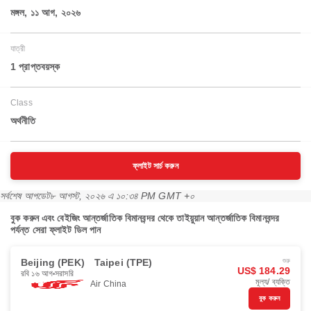
মঙ্গল, ১১ আগ, ২০২৬
যাত্রী
1 প্রাপ্তবয়স্ক
Class
অর্থনীতি
ফ্লাইট সার্চ করুন
সর্বশেষ আপডেট
৮ আগস্ট, ২০২৬ এ ১০:৩৪ PM GMT +০
বুক করুন এবং বেইজিং আন্তর্জাতিক বিমানবন্দর থেকে তাইয়ুয়ান আন্তর্জাতিক বিমানবন্দর
পর্যন্ত সেরা ফ্লাইট ডিল পান
Beijing (PEK)
Taipei (TPE)
শুরু
US$ 184.29
রবি ১৬ আগ
সরাসরি
মূল্য/ ব্যক্তি
Air China
বুক করুন