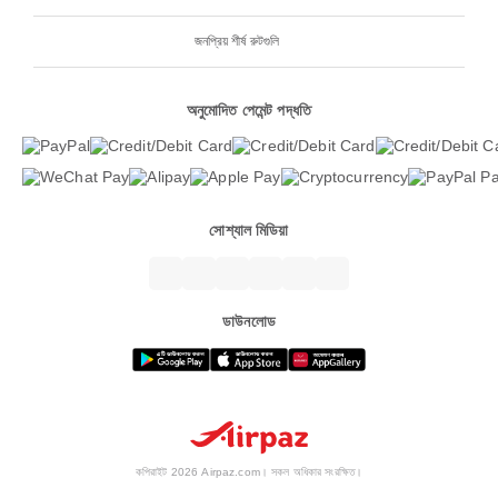
জনপ্রিয় শীর্ষ রুটগুলি
অনুমোদিত পেমেন্ট পদ্ধতি
সোশ্যাল মিডিয়া
ডাউনলোড
কপিরাইট 2026 Airpaz.com। সকল অধিকার সংরক্ষিত।