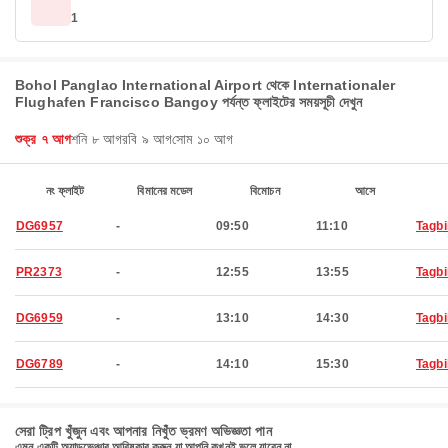
1
Bohol Panglao International Airport থেকে Internationaler
Flughafen Francisco Bangoy পর্যন্ত ফ্লাইটের সময়সূচী দেখুন
শুক্র ৭ আগ
শনি ৮ আগ
রবি ৯ আগ
সোম ১০ আগ
নং ফ্লাইট
বিমানের মডেল
বিমোচন
আসে
DG6957
-
09:50
11:10
Tagbi
PR2373
-
12:55
13:55
Tagbi
DG6959
-
13:10
14:30
Tagbi
DG6789
-
14:10
15:30
Tagbi
সেরা ট্রিপ খুঁজুন এবং আপনার নিখুঁত ভ্রমণ অভিজ্ঞতা পান
এমন একটি অ্যাডভেঞ্চার আবিষ্কার করুন যা আপনি কখনই ভুলে যাবেন না