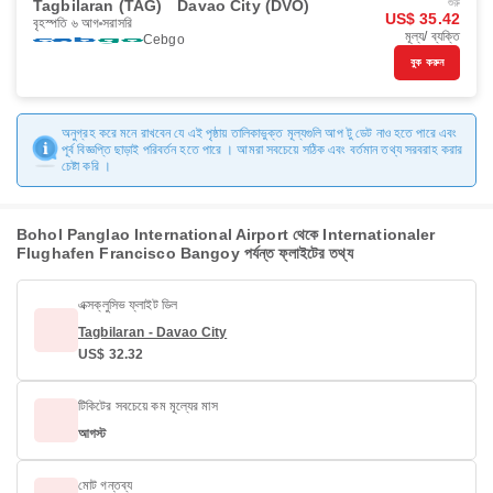
Tagbilaran (TAG)
Davao City (DVO)
শুরু
US$ 35.42
বৃহস্পতি ৬ আগ
সরাসরি
মূল্য/ ব্যক্তি
Cebgo
বুক করুন
অনুগ্রহ করে মনে রাখবেন যে এই পৃষ্ঠায় তালিকাভুক্ত মূল্যগুলি আপ টু ডেট নাও হতে পারে এবং
পূর্ব বিজ্ঞপ্তি ছাড়াই পরিবর্তন হতে পারে । আমরা সবচেয়ে সঠিক এবং বর্তমান তথ্য সরবরাহ করার
চেষ্টা করি ।
Bohol Panglao International Airport থেকে Internationaler
Flughafen Francisco Bangoy পর্যন্ত ফ্লাইটের তথ্য
এক্সক্লুসিভ ফ্লাইট ডিল
Tagbilaran - Davao City
US$ 32.32
টিকিটের সবচেয়ে কম মূল্যের মাস
আগস্ট
মোট গন্তব্য