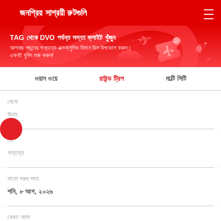
জনপ্রিয় সাশ্রয়ী রুটগুলি
TAG থেকে DVO পর্যন্ত সস্তা ফ্লাইট খুঁজুন
আপনার পছন্দের গন্তব্যে এক্সক্লুসিভ বিমান ডিল উপভোগ করুন।
এখনই বুকিং শুরু করুন!
ওয়ান ওয়ে
রাউন্ড ট্রিপ
মাল্টি সিটি
থেকে
উৎস
তে
গন্তব্য
যাত্রা শুরুর সময়
শনি, ৮ আগ, ২০২৬
ফেরত আসা