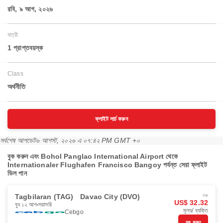
রবি, ৯ আগ, ২০২৬
যাত্রী
1 প্রাপ্তবয়স্ক
Class
অর্থনীতি
ফ্লাইট সার্চ করুন
সর্বশেষ আপডেট
৬ আগস্ট, ২০২৬ এ ০৭:৪২ PM GMT +০
বুক করুন এবং Bohol Panglao International Airport থেকে
Internationaler Flughafen Francisco Bangoy পর্যন্ত সেরা ফ্লাইট
ডিল পান
Tagbilaran (TAG)
Davao City (DVO)
শুরু
US$ 32.32
বুধ ১২ আগ
সরাসরি
মূল্য/ ব্যক্তি
Cebgo
বুক করুন