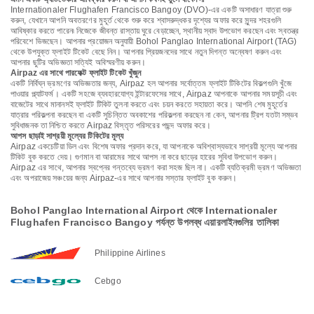
Internationaler Flughafen Francisco Bangoy (DVO)-এর একটি অসাধারণ যাত্রা শুরু
করুন, যেখানে আপনি অবতরণের মুহূর্ত থেকে শুরু করে শ্বাসরুদ্ধকর দৃশ্যের অফার করে সুন্দর শহরগুলি
আবিষ্কার করতে পারেন৷ নিজেকে জীবন্ত রাস্তায় ঘুরে বেড়াচ্ছেন, স্থানীয় স্বাদ উপভোগ করছেন এবং স্বতন্ত্র
পরিবেশে ভিজছেন। আপনার প্রয়োজন অনুযায়ী Bohol Panglao International Airport (TAG)
থেকে উপযুক্ত ফ্লাইট টিকেট বেছে নিন। আপনার প্রিয়জনদের সাথে নতুন দিগন্ত অন্বেষণ করুন এবং
আপনার ছুটির অভিজ্ঞতা সত্যিই অবিস্মরণীয় করুন।
Airpaz এর সাথে পারফেক্ট ফ্লাইট টিকেট খুঁজুন
একটি নির্বিঘ্ন ভ্রমণের অভিজ্ঞতার জন্য, Airpaz হল আপনার সর্বোত্তম ফ্লাইট টিকিটের বিকল্পগুলি খুঁজে
পাওয়ার প্ল্যাটফর্ম। একটি সহজে ব্যবহারযোগ্য ইন্টারফেসের সাথে, Airpaz আপনাকে আপনার সময়সূচী এবং
বাজেটের সাথে মানানসই ফ্লাইট টিকিট তুলনা করতে এবং চয়ন করতে সহায়তা করে। আপনি শেষ মুহূর্তের
যাত্রার পরিকল্পনা করছেন বা একটি সুচিন্তিত অবকাশের পরিকল্পনা করছেন না কেন, আপনার ট্রিপ যতটা সম্ভব
সুবিধাজনক তা নিশ্চিত করতে Airpaz বিস্তৃত পরিসরের পছন্দ অফার করে।
আপস ছাড়াই সাশ্রয়ী মূল্যের টিকিটের মূল্য
Airpaz একচেটিয়া ডিল এবং বিশেষ অফার প্রদান করে, যা আপনাকে অবিশ্বাস্যভাবে সাশ্রয়ী মূল্যে আপনার
টিকিট বুক করতে দেয়। গুণমান বা আরামের সাথে আপস না করে ছাড়ের হারের সুবিধা উপভোগ করুন।
Airpaz এর সাথে, আপনার স্বপ্নের গন্তব্যে ভ্রমণ করা সহজ ছিল না। একটি ব্যতিক্রমী ভ্রমণ অভিজ্ঞতা
এবং অপরাজেয় সঞ্চয়ের জন্য Airpaz-এর সাথে আপনার সস্তার ফ্লাইট বুক করুন।
Bohol Panglao International Airport থেকে Internationaler
Flughafen Francisco Bangoy পর্যন্ত উপলব্ধ এয়ারলাইনগুলির তালিকা
Philippine Airlines
Cebgo