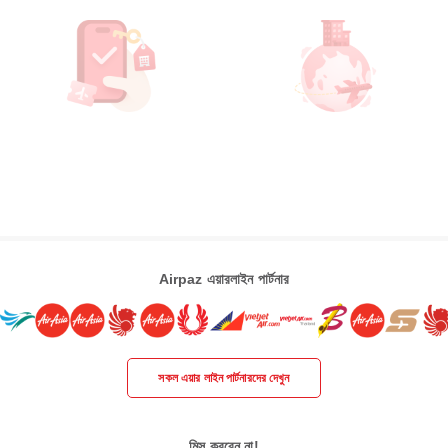
Airpaz এয়ারলাইন পার্টনার
সকল এয়ার লাইন পার্টনারদের দেখুন
মিস করবেন না!