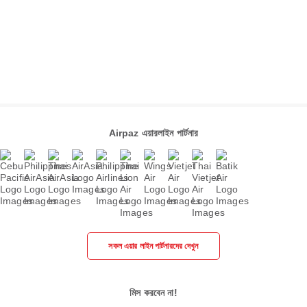
Airpaz এয়ারলাইন পার্টনার
সকল এয়ার লাইন পার্টনারদের দেখুন
মিস করবেন না!