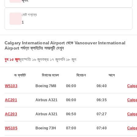
জুলাই
মোট গন্তব্য
1
Calgary International Airport থেকে Vancouver International
Airport পর্যন্ত ফ্লাইটের সময়সূচী দেখুন
বুধ ১৫ জুল
বৃহস্পতি ১৬ জুল
শুক্র ১৭ জুল
শনি ১৮ জুল
নং ফ্লাইট
বিমানের মডেল
বিমোচন
আসে
WS103
Boeing 7M8
06:00
06:40
Calg
AC201
Airbus A321
06:00
06:35
Calg
AC203
Airbus A321
06:50
07:27
Calg
WS105
Boeing 73H
07:00
07:40
Calg