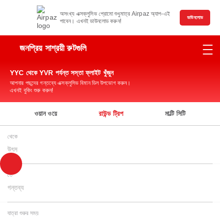
অসংখ্য এক্সক্লুসিভ প্রোমো শুধুমাত্র Airpaz অ্যাপ-এই
ডাউনলোড
পাবেন। এখনই ডাউনলোড করুন!
জনপ্রিয় সাশ্রয়ী রুটগুলি
YYC থেকে YVR পর্যন্ত সস্তা ফ্লাইট খুঁজুন
আপনার পছন্দের গন্তব্যে এক্সক্লুসিভ বিমান ডিল উপভোগ করুন।
এখনই বুকিং শুরু করুন!
ওয়ান ওয়ে
রাউন্ড ট্রিপ
মাল্টি সিটি
থেকে
উৎস
তে
গন্তব্য
যাত্রা শুরুর সময়