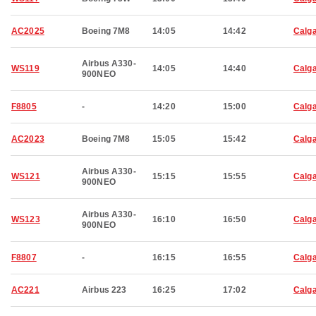
AC2025
Boeing 7M8
14:05
14:42
Calg
Airbus A330-
WS119
14:05
14:40
Calg
900NEO
F8805
-
14:20
15:00
Calg
AC2023
Boeing 7M8
15:05
15:42
Calg
Airbus A330-
WS121
15:15
15:55
Calg
900NEO
Airbus A330-
WS123
16:10
16:50
Calg
900NEO
F8807
-
16:15
16:55
Calg
AC221
Airbus 223
16:25
17:02
Calg