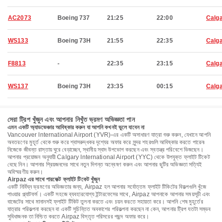
AC2073
Boeing 737
21:25
22:00
Calg
WS133
Boeing 73H
21:55
22:35
Calg
F8813
-
22:35
23:15
Calg
WS137
Boeing 73H
23:35
00:15
Calg
সেরা ট্রিপ খুঁজুন এবং আপনার নিখুঁত ভ্রমণ অভিজ্ঞতা পান
এমন একটি অ্যাডভেঞ্চার আবিষ্কার করুন যা আপনি কখনই ভুলে যাবেন না
Vancouver International Airport (YVR)-এর একটি অসাধারণ যাত্রা শুরু করুন, যেখানে আপনি
অবতরণের মুহূর্ত থেকে শুরু করে শ্বাসরুদ্ধকর দৃশ্যের অফার করে সুন্দর শহরগুলি আবিষ্কার করতে পারেন৷
নিজেকে জীবন্ত রাস্তায় ঘুরে বেড়াচ্ছেন, স্থানীয় স্বাদ উপভোগ করছেন এবং স্বতন্ত্র পরিবেশে ভিজছেন।
আপনার প্রয়োজন অনুযায়ী Calgary International Airport (YYC) থেকে উপযুক্ত ফ্লাইট টিকেট
বেছে নিন। আপনার প্রিয়জনদের সাথে নতুন দিগন্ত অন্বেষণ করুন এবং আপনার ছুটির অভিজ্ঞতা সত্যিই
অবিস্মরণীয় করুন।
Airpaz এর সাথে পারফেক্ট ফ্লাইট টিকেট খুঁজুন
একটি নির্বিঘ্ন ভ্রমণের অভিজ্ঞতার জন্য, Airpaz হল আপনার সর্বোত্তম ফ্লাইট টিকিটের বিকল্পগুলি খুঁজে
পাওয়ার প্ল্যাটফর্ম। একটি সহজে ব্যবহারযোগ্য ইন্টারফেসের সাথে, Airpaz আপনাকে আপনার সময়সূচী এবং
বাজেটের সাথে মানানসই ফ্লাইট টিকিট তুলনা করতে এবং চয়ন করতে সহায়তা করে। আপনি শেষ মুহূর্তের
যাত্রার পরিকল্পনা করছেন বা একটি সুচিন্তিত অবকাশের পরিকল্পনা করছেন না কেন, আপনার ট্রিপ যতটা সম্ভব
সুবিধাজনক তা নিশ্চিত করতে Airpaz বিস্তৃত পরিসরের পছন্দ অফার করে।