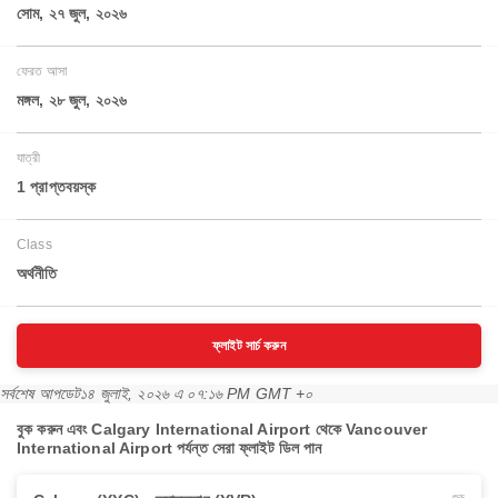
সোম, ২৭ জুল, ২০২৬
ফেরত আসা
মঙ্গল, ২৮ জুল, ২০২৬
যাত্রী
1 প্রাপ্তবয়স্ক
Class
অর্থনীতি
ফ্লাইট সার্চ করুন
সর্বশেষ আপডেট
১৪ জুলাই, ২০২৬ এ ০৭:১৬ PM GMT +০
বুক করুন এবং Calgary International Airport থেকে Vancouver
International Airport পর্যন্ত সেরা ফ্লাইট ডিল পান
শুরু