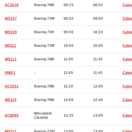
AC2019
Boeing 7M8
08:15
08:52
Calg
WS107
Boeing 73W
08:20
09:00
Calg
WS109
Boeing 73H
09:30
10:10
Calg
WS111
Boeing 73W
10:00
10:40
Calg
WS113
Boeing 7M8
11:05
11:45
Calg
F8801
-
11:05
11:45
Calg
AC2021
Boeing 7M8
11:20
12:00
Calg
WS115
Boeing 7M8
12:00
12:40
Calg
Mitsubishi
AC8065
12:35
13:09
Calg
CRJ900
WS117
Boeing 73W
13:00
13:40
Calg