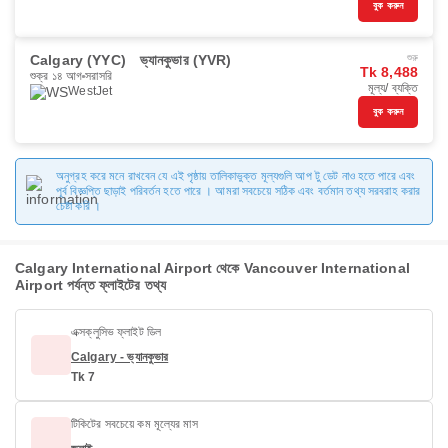
বুক করুন
Calgary (YYC)
ভ্যানকুভার (YVR)
শুরু
Tk 8,488
শুক্র ১৪ আগ
সরাসরি
মূল্য/ ব্যক্তি
WestJet
বুক করুন
অনুগ্রহ করে মনে রাখবেন যে এই পৃষ্ঠায় তালিকাভুক্ত মূল্যগুলি আপ টু ডেট নাও হতে পারে এবং
পূর্ব বিজ্ঞপ্তি ছাড়াই পরিবর্তন হতে পারে । আমরা সবচেয়ে সঠিক এবং বর্তমান তথ্য সরবরাহ করার
চেষ্টা করি ।
Calgary International Airport থেকে Vancouver International
Airport পর্যন্ত ফ্লাইটের তথ্য
এক্সক্লুসিভ ফ্লাইট ডিল
Calgary - ভ্যানকুভার
Tk 7
টিকিটের সবচেয়ে কম মূল্যের মাস