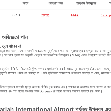
আসে
প্রস্থান শহর
প্রস্থান বিমানবন্দর
06:40
চেন্নাই
MAA
Sharj
ণ অভিজ্ঞতা পান
ভুলে যাবেন না
ু করুন, যেখানে আপনি অবতরণের মুহূর্ত থেকে শুরু করে শ্বাসরুদ্ধকর দৃশ্যের অফার করে সুন্দর 
জছেন। আপনার প্রয়োজন অনুযায়ী চেন্নাই আন্তর্জাতিক বিমানবন্দর (MAA) থেকে উপযুক্ত ফ্লাইট ট
 ফ্লাইট টিকিটের বিকল্পগুলি খুঁজে পাওয়ার প্ল্যাটফর্ম। একটি সহজে ব্যবহারযোগ্য ইন্টারফেসের 
ূর্তের যাত্রার পরিকল্পনা করছেন বা একটি সুচিন্তিত অবকাশের পরিকল্পনা করছেন না কেন, আপনার 
শ্বাস্যভাবে সাশ্রয়ী মূল্যে আপনার টিকিট বুক করতে দেয়। গুণমান বা আরামের সাথে আপস না 
অভিজ্ঞতা এবং অপরাজেয় সঞ্চয়ের জন্য Airpaz-এর সাথে আপনার সস্তার ফ্লাইট বুক করুন।
 Sharjah International Airport পর্যন্ত উপলব্ধ এয়া