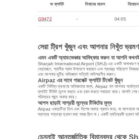
নং ফ্লাইট
বিমানের মডেল
বিমোচন
G9472
-
04:05
সেরা ট্রিপ খুঁজুন এবং আপনার নিখুঁত ভ্রম
এমন একটি অ্যাডভেঞ্চার আবিষ্কার করুন যা আপনি কখনই 
Sharjah International Airport (SHJ)-এর একটি অসাধারণ যাত্রা শুর
বেড়াচ্ছেন, স্থানীয় স্বাদ উপভোগ করছেন এবং স্বতন্ত্র পরিবেশে ভি
এবং আপনার ছুটির অভিজ্ঞতা সত্যিই অবিস্মরণীয় করুন।
Airpaz এর সাথে পারফেক্ট ফ্লাইট টিকেট খুঁজুন
একটি নির্বিঘ্ন ভ্রমণের অভিজ্ঞতার জন্য, Airpaz হল আপনার সর্বোত্তম
ফ্লাইট টিকিট তুলনা করতে এবং চয়ন করতে সহায়তা করে। আপনি শেষ মুহ
পরিসরের পছন্দ অফার করে।
আপস ছাড়াই সাশ্রয়ী মূল্যের টিকিটের মূল্য
Airpaz একচেটিয়া ডিল এবং বিশেষ অফার প্রদান করে, যা আপনাকে অবি
স্বপ্নের গন্তব্যে ভ্রমণ করা সহজ ছিল না। একটি ব্যতিক্রমী ভ্রমণ 
চেন্নাই আন্তর্জাতিক বিমানবন্দর থেকে