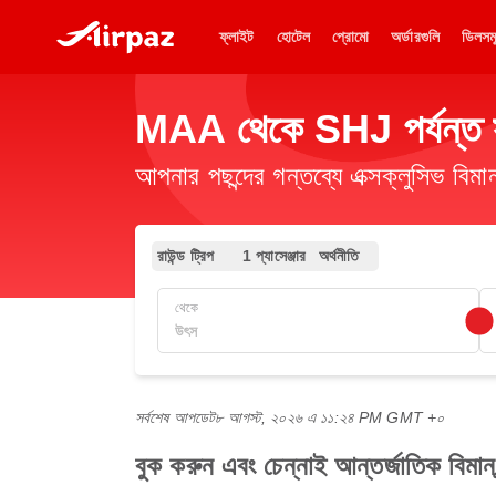
ফ্লাইট
হোটেল
প্রোমো
অর্ডারগুলি
ডিলসম
MAA থেকে SHJ পর্যন্ত সস্
আপনার পছন্দের গন্তব্যে এক্সক্লুসিভ ব
রাউন্ড ট্রিপ
1 প্যাসেঞ্জার
অর্থনীতি
থেকে
সর্বশেষ আপডেট
৮ আগস্ট, ২০২৬ এ ১১:২৪ PM GMT +০
বুক করুন এবং চেন্নাই আন্তর্জাতিক বি