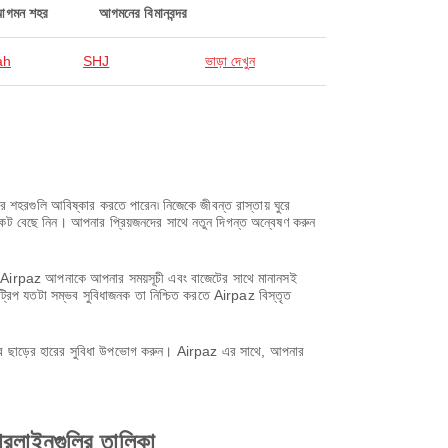
আগমন শহর
আগমনের বিমানবন্দর
ah
SHJ
ভাড়া দেখুন
শহরগুলি আবিষ্কার করতে পারেন৷ নিজেকে জীবন্ত রাস্তায় ঘুরে
িকেট বেছে নিন। আপনার প্রিয়জনদের সাথে নতুন দিগন্ত অন্বেষণ করুন
সাথে, Airpaz আপনাকে আপনার সময়সূচী এবং বাজেটের সাথে মানানসই
ট্রিপ যতটা সম্ভব সুবিধাজনক তা নিশ্চিত করতে Airpaz বিস্তৃত
করে ছাড়ের হারের সুবিধা উপভোগ করুন। Airpaz এর সাথে, আপনার
রলাইনগুলির তালিকা