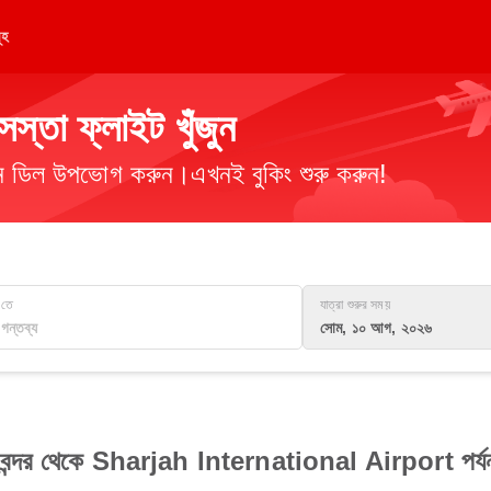
ূহ
তা ফ্লাইট খুঁজুন
িমান ডিল উপভোগ করুন।এখনই বুকিং শুরু করুন!
তে
যাত্রা শুরুর সময়
সোম, ১০ আগ, ২০২৬
মানবন্দর থেকে Sharjah International Airport পর্যন