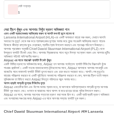
মোট গন্তব্য
1
সেরা ট্রিপ খুঁজুন এবং আপনার নিখুঁত ভ্রমণ অভিজ্ঞতা পান
এমন একটি অ্যাডভেঞ্চার আবিষ্কার করুন যা আপনি কখনই ভুলে যাবেন না
Lanseria International Airport (HLA)-এর একটি অসাধারণ যাত্রা শুরু করুন, যেখানে আপনি
অবতরণের মুহূর্ত থেকে শুরু করে শ্বাসরুদ্ধকর দৃশ্যের অফার করে সুন্দর শহরগুলি আবিষ্কার করতে পারেন৷
নিজেকে জীবন্ত রাস্তায় ঘুরে বেড়াচ্ছেন, স্থানীয় স্বাদ উপভোগ করছেন এবং স্বতন্ত্র পরিবেশে ভিজছেন।
আপনার প্রয়োজন অনুযায়ী Chief Dawid Stuurman International Airport (PLZ) থেকে
উপযুক্ত ফ্লাইট টিকেট বেছে নিন। আপনার প্রিয়জনদের সাথে নতুন দিগন্ত অন্বেষণ করুন এবং আপনার ছুটির
অভিজ্ঞতা সত্যিই অবিস্মরণীয় করুন।
Airpaz এর সাথে পারফেক্ট ফ্লাইট টিকেট খুঁজুন
একটি নির্বিঘ্ন ভ্রমণের অভিজ্ঞতার জন্য, Airpaz হল আপনার সর্বোত্তম ফ্লাইট টিকিটের বিকল্পগুলি খুঁজে
পাওয়ার প্ল্যাটফর্ম। একটি সহজে ব্যবহারযোগ্য ইন্টারফেসের সাথে, Airpaz আপনাকে আপনার সময়সূচী এবং
বাজেটের সাথে মানানসই ফ্লাইট টিকিট তুলনা করতে এবং চয়ন করতে সহায়তা করে। আপনি শেষ মুহূর্তের
যাত্রার পরিকল্পনা করছেন বা একটি সুচিন্তিত অবকাশের পরিকল্পনা করছেন না কেন, আপনার ট্রিপ যতটা সম্ভব
সুবিধাজনক তা নিশ্চিত করতে Airpaz বিস্তৃত পরিসরের পছন্দ অফার করে।
আপস ছাড়াই সাশ্রয়ী মূল্যের টিকিটের মূল্য
Airpaz একচেটিয়া ডিল এবং বিশেষ অফার প্রদান করে, যা আপনাকে অবিশ্বাস্যভাবে সাশ্রয়ী মূল্যে আপনার
টিকিট বুক করতে দেয়। গুণমান বা আরামের সাথে আপস না করে ছাড়ের হারের সুবিধা উপভোগ করুন।
Airpaz এর সাথে, আপনার স্বপ্নের গন্তব্যে ভ্রমণ করা সহজ ছিল না। একটি ব্যতিক্রমী ভ্রমণ অভিজ্ঞতা
এবং অপরাজেয় সঞ্চয়ের জন্য Airpaz-এর সাথে আপনার সস্তার ফ্লাইট বুক করুন।
Chief Dawid Stuurman International Airport থেকে Lanseria