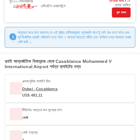
US$ 607.7
বুধ ৩০ সেপ
সরাসরি
মূল্য/ ব্যক্তি
এমিরেট্‌স এয়ারলাইন্স
বুক করুন
অনুগ্রহ করে মনে রাখবেন যে এই পৃষ্ঠায় তালিকাভুক্ত মূল্যগুলি আপ টু ডেট নাও হতে পারে এবং
পূর্ব বিজ্ঞপ্তি ছাড়াই পরিবর্তন হতে পারে । আমরা সবচেয়ে সঠিক এবং বর্তমান তথ্য সরবরাহ করার
চেষ্টা করি ।
দুবাই আন্তর্জাতিক বিমানবন্দর থেকে Casablanca Mohammed V
International Airport পর্যন্ত ফ্লাইটের তথ্য
এক্সক্লুসিভ ফ্লাইট ডিল
Dubai - Casablanca
US$ 481.11
টিকিটের সবচেয়ে কম মূল্যের মাস
সেপ্ট
মোট গন্তব্য