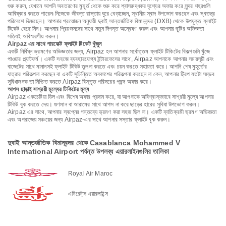
শুরু করুন, যেখানে আপনি অবতরণের মুহূর্ত থেকে শুরু করে শ্বাসরুদ্ধকর দৃশ্যের অফার করে সুন্দর শহরগুলি
আবিষ্কার করতে পারেন৷ নিজেকে জীবন্ত রাস্তায় ঘুরে বেড়াচ্ছেন, স্থানীয় স্বাদ উপভোগ করছেন এবং স্বতন্ত্র
পরিবেশে ভিজছেন। আপনার প্রয়োজন অনুযায়ী দুবাই আন্তর্জাতিক বিমানবন্দর (DXB) থেকে উপযুক্ত ফ্লাইট
টিকেট বেছে নিন। আপনার প্রিয়জনদের সাথে নতুন দিগন্ত অন্বেষণ করুন এবং আপনার ছুটির অভিজ্ঞতা
সত্যিই অবিস্মরণীয় করুন।
Airpaz এর সাথে পারফেক্ট ফ্লাইট টিকেট খুঁজুন
একটি নির্বিঘ্ন ভ্রমণের অভিজ্ঞতার জন্য, Airpaz হল আপনার সর্বোত্তম ফ্লাইট টিকিটের বিকল্পগুলি খুঁজে
পাওয়ার প্ল্যাটফর্ম। একটি সহজে ব্যবহারযোগ্য ইন্টারফেসের সাথে, Airpaz আপনাকে আপনার সময়সূচী এবং
বাজেটের সাথে মানানসই ফ্লাইট টিকিট তুলনা করতে এবং চয়ন করতে সহায়তা করে। আপনি শেষ মুহূর্তের
যাত্রার পরিকল্পনা করছেন বা একটি সুচিন্তিত অবকাশের পরিকল্পনা করছেন না কেন, আপনার ট্রিপ যতটা সম্ভব
সুবিধাজনক তা নিশ্চিত করতে Airpaz বিস্তৃত পরিসরের পছন্দ অফার করে।
আপস ছাড়াই সাশ্রয়ী মূল্যের টিকিটের মূল্য
Airpaz একচেটিয়া ডিল এবং বিশেষ অফার প্রদান করে, যা আপনাকে অবিশ্বাস্যভাবে সাশ্রয়ী মূল্যে আপনার
টিকিট বুক করতে দেয়। গুণমান বা আরামের সাথে আপস না করে ছাড়ের হারের সুবিধা উপভোগ করুন।
Airpaz এর সাথে, আপনার স্বপ্নের গন্তব্যে ভ্রমণ করা সহজ ছিল না। একটি ব্যতিক্রমী ভ্রমণ অভিজ্ঞতা
এবং অপরাজেয় সঞ্চয়ের জন্য Airpaz-এর সাথে আপনার সস্তার ফ্লাইট বুক করুন।
দুবাই আন্তর্জাতিক বিমানবন্দর থেকে Casablanca Mohammed V
International Airport পর্যন্ত উপলব্ধ এয়ারলাইনগুলির তালিকা
Royal Air Maroc
এমিরেট্‌স এয়ারলাইন্স