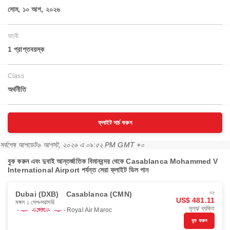
সোম, ১০ আগ, ২০২৬
যাত্রী
1 প্রাপ্তবয়স্ক
Class
অর্থনীতি
ফ্লাইট সার্চ করুন
সর্বশেষ আপডেট
৬ আগস্ট, ২০২৬ এ ০৯:৫২ PM GMT +০
বুক করুন এবং দুবাই আন্তর্জাতিক বিমানবন্দর থেকে Casablanca Mohammed V
International Airport পর্যন্ত সেরা ফ্লাইট ডিল পান
Dubai (DXB)
Casablanca (CMN)
শুরু
US$ 481.11
মঙ্গল ১ সেপ
সরাসরি
মূল্য/ ব্যক্তি
Royal Air Maroc
বুক করুন