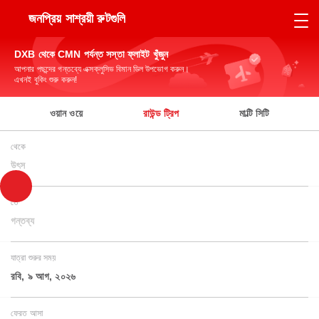
জনপ্রিয় সাশ্রয়ী রুটগুলি
DXB থেকে CMN পর্যন্ত সস্তা ফ্লাইট খুঁজুন
আপনার পছন্দের গন্তব্যে এক্সক্লুসিভ বিমান ডিল উপভোগ করুন।
এখনই বুকিং শুরু করুন!
ওয়ান ওয়ে
রাউন্ড ট্রিপ
মাল্টি সিটি
থেকে
উৎস
তে
গন্তব্য
যাত্রা শুরুর সময়
রবি, ৯ আগ, ২০২৬
ফেরত আসা