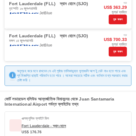
Fort Lauderdale (FLL)
স্যান হোসে (SJO)
শুরু
US$ 363.29
বৃহস্পতি ১৬ জুল
সরাসরি
মূল্য/ ব্যক্তি
JetBlue
বুক করুন
Fort Lauderdale (FLL)
স্যান হোসে (SJO)
শুরু
US$ 700.33
মঙ্গল ১৪ জুল
সরাসরি
মূল্য/ ব্যক্তি
JetBlue
বুক করুন
অনুগ্রহ করে মনে রাখবেন যে এই পৃষ্ঠায় তালিকাভুক্ত মূল্যগুলি আপ টু ডেট নাও হতে পারে এবং
পূর্ব বিজ্ঞপ্তি ছাড়াই পরিবর্তন হতে পারে । আমরা সবচেয়ে সঠিক এবং বর্তমান তথ্য সরবরাহ করার
চেষ্টা করি ।
ফোর্ট লডারডেল হলিউড আন্তর্জাতিক বিমানবন্দর থেকে Juan Santamaria
International Airport পর্যন্ত ফ্লাইটের তথ্য
এক্সক্লুসিভ ফ্লাইট ডিল
Fort Lauderdale - স্যান হোসে
US$ 176.76