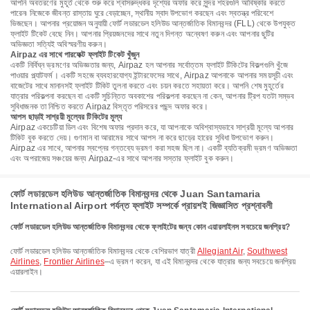
আপনি অবতরণের মুহূর্ত থেকে শুরু করে শ্বাসরুদ্ধকর দৃশ্যের অফার করে সুন্দর শহরগুলি আবিষ্কার করতে
পারেন৷ নিজেকে জীবন্ত রাস্তায় ঘুরে বেড়াচ্ছেন, স্থানীয় স্বাদ উপভোগ করছেন এবং স্বতন্ত্র পরিবেশে
ভিজছেন। আপনার প্রয়োজন অনুযায়ী ফোর্ট লডারডেল হলিউড আন্তর্জাতিক বিমানবন্দর (FLL) থেকে উপযুক্ত
ফ্লাইট টিকেট বেছে নিন। আপনার প্রিয়জনদের সাথে নতুন দিগন্ত অন্বেষণ করুন এবং আপনার ছুটির
অভিজ্ঞতা সত্যিই অবিস্মরণীয় করুন।
Airpaz এর সাথে পারফেক্ট ফ্লাইট টিকেট খুঁজুন
একটি নির্বিঘ্ন ভ্রমণের অভিজ্ঞতার জন্য, Airpaz হল আপনার সর্বোত্তম ফ্লাইট টিকিটের বিকল্পগুলি খুঁজে
পাওয়ার প্ল্যাটফর্ম। একটি সহজে ব্যবহারযোগ্য ইন্টারফেসের সাথে, Airpaz আপনাকে আপনার সময়সূচী এবং
বাজেটের সাথে মানানসই ফ্লাইট টিকিট তুলনা করতে এবং চয়ন করতে সহায়তা করে। আপনি শেষ মুহূর্তের
যাত্রার পরিকল্পনা করছেন বা একটি সুচিন্তিত অবকাশের পরিকল্পনা করছেন না কেন, আপনার ট্রিপ যতটা সম্ভব
সুবিধাজনক তা নিশ্চিত করতে Airpaz বিস্তৃত পরিসরের পছন্দ অফার করে।
আপস ছাড়াই সাশ্রয়ী মূল্যের টিকিটের মূল্য
Airpaz একচেটিয়া ডিল এবং বিশেষ অফার প্রদান করে, যা আপনাকে অবিশ্বাস্যভাবে সাশ্রয়ী মূল্যে আপনার
টিকিট বুক করতে দেয়। গুণমান বা আরামের সাথে আপস না করে ছাড়ের হারের সুবিধা উপভোগ করুন।
Airpaz এর সাথে, আপনার স্বপ্নের গন্তব্যে ভ্রমণ করা সহজ ছিল না। একটি ব্যতিক্রমী ভ্রমণ অভিজ্ঞতা
এবং অপরাজেয় সঞ্চয়ের জন্য Airpaz-এর সাথে আপনার সস্তার ফ্লাইট বুক করুন।
ফোর্ট লডারডেল হলিউড আন্তর্জাতিক বিমানবন্দর থেকে Juan Santamaria
International Airport পর্যন্ত ফ্লাইট সম্পর্কে প্রায়শই জিজ্ঞাসিত প্রশ্নাবলী
ফোর্ট লডারডেল হলিউড আন্তর্জাতিক বিমানবন্দর থেকে ফ্লাইটের জন্য কোন এয়ারলাইনস সবচেয়ে জনপ্রিয়?
ফোর্ট লডারডেল হলিউড আন্তর্জাতিক বিমানবন্দর থেকে বেশিরভাগ যাত্রী
Allegiant Air
,
Southwest
Airlines
,
Frontier Airlines
–এ ভ্রমণ করেন, যা এই বিমানবন্দর থেকে যাত্রার জন্য সবচেয়ে জনপ্রিয়
এয়ারলাইন।