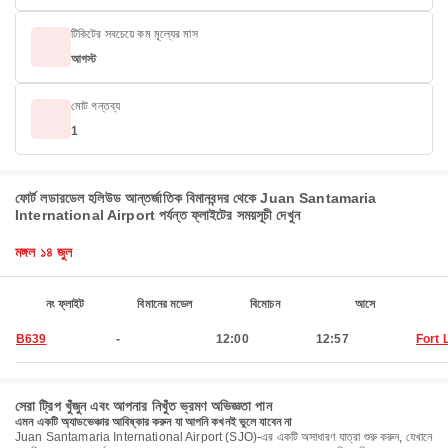
টিকিটের সবচেয়ে কম মূল্যের মাস
আগস্ট
মোট গন্তব্য
1
ফোর্ট লডারডেল হলিউড আন্তর্জাতিক বিমানবন্দর থেকে Juan Santamaria
International Airport পর্যন্ত ফ্লাইটের সময়সূচী দেখুন
মঙ্গল ১৪ জুল
নং ফ্লাইট
বিমানের মডেল
বিমোচন
আসে
B639
-
12:00
12:57
Fort 
সেরা ট্রিপ খুঁজুন এবং আপনার নিখুঁত ভ্রমণ অভিজ্ঞতা পান
এমন একটি অ্যাডভেঞ্চার আবিষ্কার করুন যা আপনি কখনই ভুলে যাবেন না
Juan Santamaria International Airport (SJO)-এর একটি অসাধারণ যাত্রা শুরু করুন, যেখানে