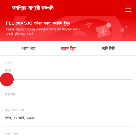
জনপ্রিয় সাশ্রয়ী রুটগুলি
FLL থেকে SJO পর্যন্ত সস্তা ফ্লাইট খুঁজুন
আপনার পছন্দের গন্তব্যে এক্সক্লুসিভ বিমান ডিল উপভোগ করুন।
এখনই বুকিং শুরু করুন!
ওয়ান ওয়ে
রাউন্ড ট্রিপ
মাল্টি সিটি
থেকে
উৎস
তে
গন্তব্য
যাত্রা শুরুর সময়
মঙ্গল, ১১ আগ, ২০২৬
ফেরত আসা