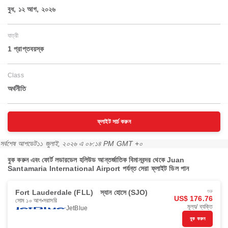
বুধ, ১২ আগ, ২০২৬
যাত্রী
1 প্রাপ্তবয়স্ক
Class
অর্থনীতি
ফ্লাইট সার্চ করুন
সর্বশেষ আপডেট
১১ জুলাই, ২০২৬ এ ০৮:১৪ PM GMT +০
বুক করুন এবং ফোর্ট লডারডেল হলিউড আন্তর্জাতিক বিমানবন্দর থেকে Juan
Santamaria International Airport পর্যন্ত সেরা ফ্লাইট ডিল পান
Fort Lauderdale (FLL)
স্যান হোসে (SJO)
শুরু
US$ 176.76
সোম ১০ আগ
সরাসরি
মূল্য/ ব্যক্তি
JetBlue
বুক করুন