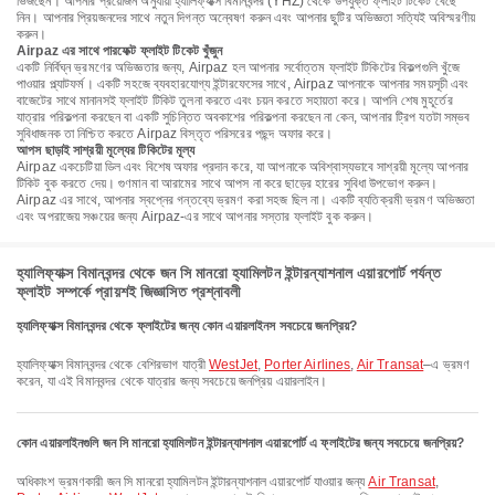
ভিজছেন। আপনার প্রয়োজন অনুযায়ী হ্যালিফ্যাক্স বিমানবন্দর (YHZ) থেকে উপযুক্ত ফ্লাইট টিকেট বেছে
নিন। আপনার প্রিয়জনদের সাথে নতুন দিগন্ত অন্বেষণ করুন এবং আপনার ছুটির অভিজ্ঞতা সত্যিই অবিস্মরণীয়
করুন।
Airpaz এর সাথে পারফেক্ট ফ্লাইট টিকেট খুঁজুন
একটি নির্বিঘ্ন ভ্রমণের অভিজ্ঞতার জন্য, Airpaz হল আপনার সর্বোত্তম ফ্লাইট টিকিটের বিকল্পগুলি খুঁজে
পাওয়ার প্ল্যাটফর্ম। একটি সহজে ব্যবহারযোগ্য ইন্টারফেসের সাথে, Airpaz আপনাকে আপনার সময়সূচী এবং
বাজেটের সাথে মানানসই ফ্লাইট টিকিট তুলনা করতে এবং চয়ন করতে সহায়তা করে। আপনি শেষ মুহূর্তের
যাত্রার পরিকল্পনা করছেন বা একটি সুচিন্তিত অবকাশের পরিকল্পনা করছেন না কেন, আপনার ট্রিপ যতটা সম্ভব
সুবিধাজনক তা নিশ্চিত করতে Airpaz বিস্তৃত পরিসরের পছন্দ অফার করে।
আপস ছাড়াই সাশ্রয়ী মূল্যের টিকিটের মূল্য
Airpaz একচেটিয়া ডিল এবং বিশেষ অফার প্রদান করে, যা আপনাকে অবিশ্বাস্যভাবে সাশ্রয়ী মূল্যে আপনার
টিকিট বুক করতে দেয়। গুণমান বা আরামের সাথে আপস না করে ছাড়ের হারের সুবিধা উপভোগ করুন।
Airpaz এর সাথে, আপনার স্বপ্নের গন্তব্যে ভ্রমণ করা সহজ ছিল না। একটি ব্যতিক্রমী ভ্রমণ অভিজ্ঞতা
এবং অপরাজেয় সঞ্চয়ের জন্য Airpaz-এর সাথে আপনার সস্তার ফ্লাইট বুক করুন।
হ্যালিফ্যাক্স বিমানবন্দর থেকে জন সি মানরো হ্যামিলটন ইন্টারন্যাশনাল এয়ারপোর্ট পর্যন্ত
ফ্লাইট সম্পর্কে প্রায়শই জিজ্ঞাসিত প্রশ্নাবলী
হ্যালিফ্যাক্স বিমানবন্দর থেকে ফ্লাইটের জন্য কোন এয়ারলাইনস সবচেয়ে জনপ্রিয়?
হ্যালিফ্যাক্স বিমানবন্দর থেকে বেশিরভাগ যাত্রী
WestJet
,
Porter Airlines
,
Air Transat
–এ ভ্রমণ
করেন, যা এই বিমানবন্দর থেকে যাত্রার জন্য সবচেয়ে জনপ্রিয় এয়ারলাইন।
কোন এয়ারলাইনগুলি জন সি মানরো হ্যামিলটন ইন্টারন্যাশনাল এয়ারপোর্ট এ ফ্লাইটের জন্য সবচেয়ে জনপ্রিয়?
অধিকাংশ ভ্রমণকারী জন সি মানরো হ্যামিলটন ইন্টারন্যাশনাল এয়ারপোর্ট যাওয়ার জন্য
Air Transat
,