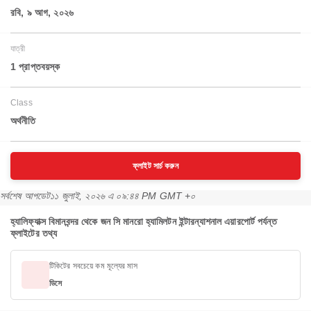
রবি, ৯ আগ, ২০২৬
যাত্রী
1 প্রাপ্তবয়স্ক
Class
অর্থনীতি
ফ্লাইট সার্চ করুন
সর্বশেষ আপডেট
১১ জুলাই, ২০২৬ এ ০৯:৪৪ PM GMT +০
হ্যালিফ্যাক্স বিমানবন্দর থেকে জন সি মানরো হ্যামিলটন ইন্টারন্যাশনাল এয়ারপোর্ট পর্যন্ত
ফ্লাইটের তথ্য
টিকিটের সবচেয়ে কম মূল্যের মাস
ডিসে