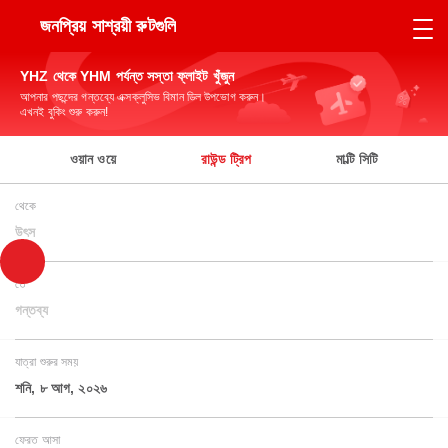
জনপ্রিয় সাশ্রয়ী রুটগুলি
YHZ থেকে YHM পর্যন্ত সস্তা ফ্লাইট খুঁজুন
আপনার পছন্দের গন্তব্যে এক্সক্লুসিভ বিমান ডিল উপভোগ করুন।
এখনই বুকিং শুরু করুন!
ওয়ান ওয়ে
রাউন্ড ট্রিপ
মাল্টি সিটি
থেকে
উৎস
তে
গন্তব্য
যাত্রা শুরুর সময়
শনি, ৮ আগ, ২০২৬
ফেরত আসা