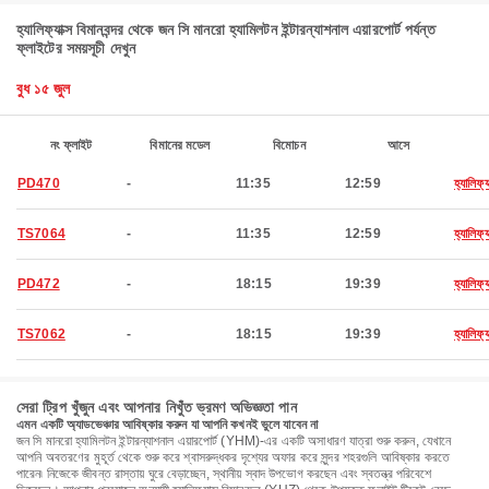
হ্যালিফ্যাক্স বিমানবন্দর থেকে জন সি মানরো হ্যামিলটন ইন্টারন্যাশনাল এয়ারপোর্ট পর্যন্ত
ফ্লাইটের সময়সূচী দেখুন
বুধ ১৫ জুল
নং ফ্লাইট
বিমানের মডেল
বিমোচন
আসে
PD470
-
11:35
12:59
হ্যালিফ্য
TS7064
-
11:35
12:59
হ্যালিফ্য
PD472
-
18:15
19:39
হ্যালিফ্য
TS7062
-
18:15
19:39
হ্যালিফ্য
সেরা ট্রিপ খুঁজুন এবং আপনার নিখুঁত ভ্রমণ অভিজ্ঞতা পান
এমন একটি অ্যাডভেঞ্চার আবিষ্কার করুন যা আপনি কখনই ভুলে যাবেন না
জন সি মানরো হ্যামিলটন ইন্টারন্যাশনাল এয়ারপোর্ট (YHM)-এর একটি অসাধারণ যাত্রা শুরু করুন, যেখানে
আপনি অবতরণের মুহূর্ত থেকে শুরু করে শ্বাসরুদ্ধকর দৃশ্যের অফার করে সুন্দর শহরগুলি আবিষ্কার করতে
পারেন৷ নিজেকে জীবন্ত রাস্তায় ঘুরে বেড়াচ্ছেন, স্থানীয় স্বাদ উপভোগ করছেন এবং স্বতন্ত্র পরিবেশে