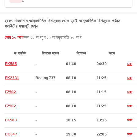
1
হযরত শাহজালাল আন্তর্জাতিক বিমানবন্দর থেকে দুবাই আন্তর্জাতিক বিমানবন্দর পর্যন্ত
ফ্লাইটের সময়সূচী দেখুন
সোম ১০ আগ
মঙ্গল ১১ আগ
বুধ ১২ আগ
বৃহস্পতি ১৩ আগ
নং ফ্লাইট
বিমানের মডেল
বিমোচন
আসে
EK585
-
01:40
04:30
ঢাকা
EK2331
Boeing 737
08:10
11:25
ঢাকা
FZ502
-
08:10
11:15
ঢাকা
FZ502
-
08:10
11:25
ঢাকা
EK583
-
10:15
13:15
ঢাকা
BG347
-
19:00
22:05
ঢাকা