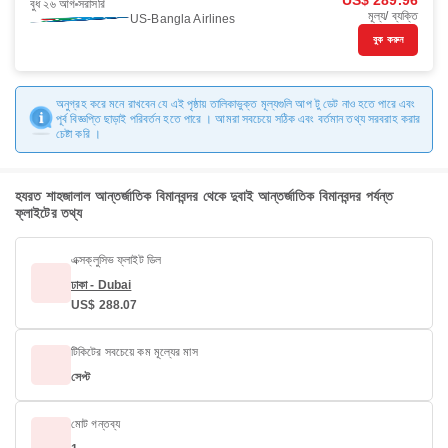
US$ 289.96
বুধ ২৬ আগ
সরাসরি
মূল্য/ ব্যক্তি
US-Bangla Airlines
বুক করুন
অনুগ্রহ করে মনে রাখবেন যে এই পৃষ্ঠায় তালিকাভুক্ত মূল্যগুলি আপ টু ডেট নাও হতে পারে এবং
পূর্ব বিজ্ঞপ্তি ছাড়াই পরিবর্তন হতে পারে । আমরা সবচেয়ে সঠিক এবং বর্তমান তথ্য সরবরাহ করার
চেষ্টা করি ।
হযরত শাহজালাল আন্তর্জাতিক বিমানবন্দর থেকে দুবাই আন্তর্জাতিক বিমানবন্দর পর্যন্ত
ফ্লাইটের তথ্য
এক্সক্লুসিভ ফ্লাইট ডিল
ঢাকা - Dubai
US$ 288.07
টিকিটের সবচেয়ে কম মূল্যের মাস
সেপ্ট
মোট গন্তব্য