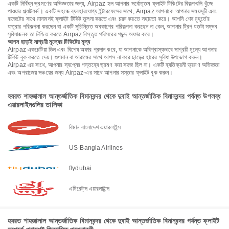
একটি নির্বিঘ্ন ভ্রমণের অভিজ্ঞতার জন্য, Airpaz হল আপনার সর্বোত্তম ফ্লাইট টিকিটের বিকল্পগুলি খুঁজে
পাওয়ার প্ল্যাটফর্ম। একটি সহজে ব্যবহারযোগ্য ইন্টারফেসের সাথে, Airpaz আপনাকে আপনার সময়সূচী এবং
বাজেটের সাথে মানানসই ফ্লাইট টিকিট তুলনা করতে এবং চয়ন করতে সহায়তা করে। আপনি শেষ মুহূর্তের
যাত্রার পরিকল্পনা করছেন বা একটি সুচিন্তিত অবকাশের পরিকল্পনা করছেন না কেন, আপনার ট্রিপ যতটা সম্ভব
সুবিধাজনক তা নিশ্চিত করতে Airpaz বিস্তৃত পরিসরের পছন্দ অফার করে।
আপস ছাড়াই সাশ্রয়ী মূল্যের টিকিটের মূল্য
Airpaz একচেটিয়া ডিল এবং বিশেষ অফার প্রদান করে, যা আপনাকে অবিশ্বাস্যভাবে সাশ্রয়ী মূল্যে আপনার
টিকিট বুক করতে দেয়। গুণমান বা আরামের সাথে আপস না করে ছাড়ের হারের সুবিধা উপভোগ করুন।
Airpaz এর সাথে, আপনার স্বপ্নের গন্তব্যে ভ্রমণ করা সহজ ছিল না। একটি ব্যতিক্রমী ভ্রমণ অভিজ্ঞতা
এবং অপরাজেয় সঞ্চয়ের জন্য Airpaz-এর সাথে আপনার সস্তার ফ্লাইট বুক করুন।
হযরত শাহজালাল আন্তর্জাতিক বিমানবন্দর থেকে দুবাই আন্তর্জাতিক বিমানবন্দর পর্যন্ত উপলব্ধ
এয়ারলাইনগুলির তালিকা
বিমান বাংলাদেশ এয়ারলাইন্স
US-Bangla Airlines
flydubai
এমিরেট্‌স এয়ারলাইন্স
হযরত শাহজালাল আন্তর্জাতিক বিমানবন্দর থেকে দুবাই আন্তর্জাতিক বিমানবন্দর পর্যন্ত ফ্লাইট