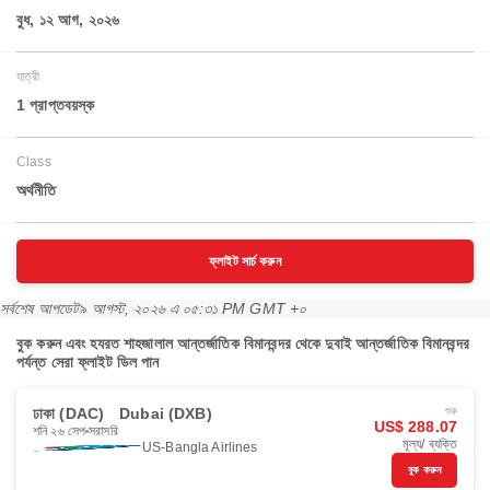
বুধ, ১২ আগ, ২০২৬
যাত্রী
1 প্রাপ্তবয়স্ক
Class
অর্থনীতি
ফ্লাইট সার্চ করুন
সর্বশেষ আপডেট
৯ আগস্ট, ২০২৬ এ ০৫:৩১ PM GMT +০
বুক করুন এবং হযরত শাহজালাল আন্তর্জাতিক বিমানবন্দর থেকে দুবাই আন্তর্জাতিক বিমানবন্দর
পর্যন্ত সেরা ফ্লাইট ডিল পান
ঢাকা (DAC)
Dubai (DXB)
শুরু
US$ 288.07
শনি ২৬ সেপ
সরাসরি
মূল্য/ ব্যক্তি
US-Bangla Airlines
বুক করুন