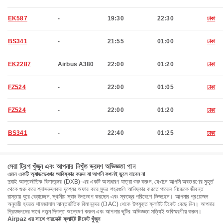
EK587
-
19:30
22:30
ঢাকা
BS341
-
21:55
01:00
ঢাকা
EK2287
Airbus A380
22:00
01:20
ঢাকা
FZ524
-
22:00
01:05
ঢাকা
FZ524
-
22:00
01:20
ঢাকা
BS341
-
22:40
01:25
ঢাকা
সেরা ট্রিপ খুঁজুন এবং আপনার নিখুঁত ভ্রমণ অভিজ্ঞতা পান
এমন একটি অ্যাডভেঞ্চার আবিষ্কার করুন যা আপনি কখনই ভুলে যাবেন না
দুবাই আন্তর্জাতিক বিমানবন্দর (DXB)-এর একটি অসাধারণ যাত্রা শুরু করুন, যেখানে আপনি অবতরণের মুহূর্ত
থেকে শুরু করে শ্বাসরুদ্ধকর দৃশ্যের অফার করে সুন্দর শহরগুলি আবিষ্কার করতে পারেন৷ নিজেকে জীবন্ত
রাস্তায় ঘুরে বেড়াচ্ছেন, স্থানীয় স্বাদ উপভোগ করছেন এবং স্বতন্ত্র পরিবেশে ভিজছেন। আপনার প্রয়োজন
অনুযায়ী হযরত শাহজালাল আন্তর্জাতিক বিমানবন্দর (DAC) থেকে উপযুক্ত ফ্লাইট টিকেট বেছে নিন। আপনার
প্রিয়জনদের সাথে নতুন দিগন্ত অন্বেষণ করুন এবং আপনার ছুটির অভিজ্ঞতা সত্যিই অবিস্মরণীয় করুন।
Airpaz এর সাথে পারফেক্ট ফ্লাইট টিকেট খুঁজুন