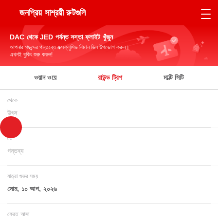
জনপ্রিয় সাশ্রয়ী রুটগুলি
DAC থেকে JED পর্যন্ত সস্তা ফ্লাইট খুঁজুন
আপনার পছন্দের গন্তব্যে এক্সক্লুসিভ বিমান ডিল উপভোগ করুন।
এখনই বুকিং শুরু করুন!
ওয়ান ওয়ে
রাউন্ড ট্রিপ
মাল্টি সিটি
থেকে
উৎস
তে
গন্তব্য
যাত্রা শুরুর সময়
সোম, ১০ আগ, ২০২৬
ফেরত আসা