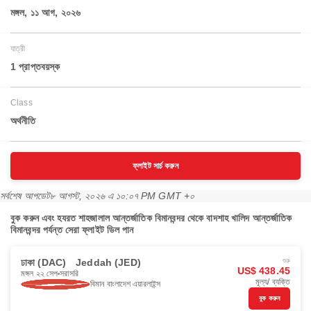
মঙ্গল, ১১ আগ, ২০২৬
যাত্রী
1 প্রাপ্তবয়স্ক
Class
অর্থনীতি
ফ্লাইট সার্চ করুন
সর্বশেষ আপডেট
৮ আগস্ট, ২০২৬ এ ১০:০৭ PM GMT +০
বুক করুন এবং হযরত শাহজালাল আন্তর্জাতিক বিমানবন্দর থেকে বাদশাহ খালিদ আন্তর্জাতিক
বিমানবন্দর পর্যন্ত সেরা ফ্লাইট ডিল পান
ঢাকা (DAC)
Jeddah (JED)
শুরু
US$ 438.45
মঙ্গল ২২ সেপ
সরাসরি
মূল্য/ ব্যক্তি
বিমান বাংলাদেশ এয়ারলাইন্স
বুক করুন