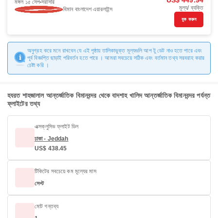
US$ 449.94
মঙ্গল ১৫ সেপ
সরাসরি
মূল্য/ ব্যক্তি
বিমান বাংলাদেশ এয়ারলাইন্স
বুক করুন
অনুগ্রহ করে মনে রাখবেন যে এই পৃষ্ঠায় তালিকাভুক্ত মূল্যগুলি আপ টু ডেট নাও হতে পারে এবং
পূর্ব বিজ্ঞপ্তি ছাড়াই পরিবর্তন হতে পারে । আমরা সবচেয়ে সঠিক এবং বর্তমান তথ্য সরবরাহ করার
চেষ্টা করি ।
হযরত শাহজালাল আন্তর্জাতিক বিমানবন্দর থেকে বাদশাহ খালিদ আন্তর্জাতিক বিমানবন্দর পর্যন্ত
ফ্লাইটের তথ্য
এক্সক্লুসিভ ফ্লাইট ডিল
ঢাকা - Jeddah
US$ 438.45
টিকিটের সবচেয়ে কম মূল্যের মাস
সেপ্ট
মোট গন্তব্য