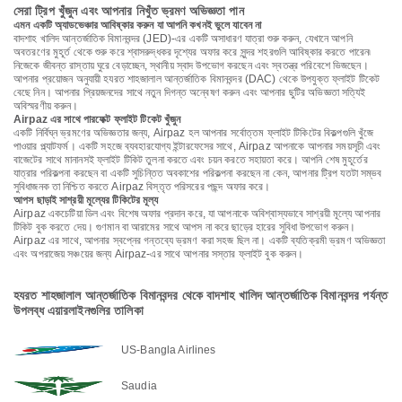
সেরা ট্রিপ খুঁজুন এবং আপনার নিখুঁত ভ্রমণ অভিজ্ঞতা পান
এমন একটি অ্যাডভেঞ্চার আবিষ্কার করুন যা আপনি কখনই ভুলে যাবেন না
বাদশাহ খালিদ আন্তর্জাতিক বিমানবন্দর (JED)-এর একটি অসাধারণ যাত্রা শুরু করুন, যেখানে আপনি
অবতরণের মুহূর্ত থেকে শুরু করে শ্বাসরুদ্ধকর দৃশ্যের অফার করে সুন্দর শহরগুলি আবিষ্কার করতে পারেন৷
নিজেকে জীবন্ত রাস্তায় ঘুরে বেড়াচ্ছেন, স্থানীয় স্বাদ উপভোগ করছেন এবং স্বতন্ত্র পরিবেশে ভিজছেন।
আপনার প্রয়োজন অনুযায়ী হযরত শাহজালাল আন্তর্জাতিক বিমানবন্দর (DAC) থেকে উপযুক্ত ফ্লাইট টিকেট
বেছে নিন। আপনার প্রিয়জনদের সাথে নতুন দিগন্ত অন্বেষণ করুন এবং আপনার ছুটির অভিজ্ঞতা সত্যিই
অবিস্মরণীয় করুন।
Airpaz এর সাথে পারফেক্ট ফ্লাইট টিকেট খুঁজুন
একটি নির্বিঘ্ন ভ্রমণের অভিজ্ঞতার জন্য, Airpaz হল আপনার সর্বোত্তম ফ্লাইট টিকিটের বিকল্পগুলি খুঁজে
পাওয়ার প্ল্যাটফর্ম। একটি সহজে ব্যবহারযোগ্য ইন্টারফেসের সাথে, Airpaz আপনাকে আপনার সময়সূচী এবং
বাজেটের সাথে মানানসই ফ্লাইট টিকিট তুলনা করতে এবং চয়ন করতে সহায়তা করে। আপনি শেষ মুহূর্তের
যাত্রার পরিকল্পনা করছেন বা একটি সুচিন্তিত অবকাশের পরিকল্পনা করছেন না কেন, আপনার ট্রিপ যতটা সম্ভব
সুবিধাজনক তা নিশ্চিত করতে Airpaz বিস্তৃত পরিসরের পছন্দ অফার করে।
আপস ছাড়াই সাশ্রয়ী মূল্যের টিকিটের মূল্য
Airpaz একচেটিয়া ডিল এবং বিশেষ অফার প্রদান করে, যা আপনাকে অবিশ্বাস্যভাবে সাশ্রয়ী মূল্যে আপনার
টিকিট বুক করতে দেয়। গুণমান বা আরামের সাথে আপস না করে ছাড়ের হারের সুবিধা উপভোগ করুন।
Airpaz এর সাথে, আপনার স্বপ্নের গন্তব্যে ভ্রমণ করা সহজ ছিল না। একটি ব্যতিক্রমী ভ্রমণ অভিজ্ঞতা
এবং অপরাজেয় সঞ্চয়ের জন্য Airpaz-এর সাথে আপনার সস্তার ফ্লাইট বুক করুন।
হযরত শাহজালাল আন্তর্জাতিক বিমানবন্দর থেকে বাদশাহ খালিদ আন্তর্জাতিক বিমানবন্দর পর্যন্ত
উপলব্ধ এয়ারলাইনগুলির তালিকা
US-Bangla Airlines
Saudia