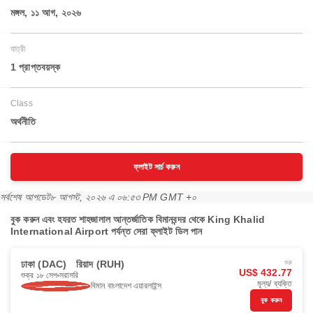
মঙ্গল, ১১ আগ, ২০২৬
যাত্রী
1 প্রাপ্তবয়স্ক
Class
অর্থনীতি
ফ্লাইট সার্চ করুন
সর্বশেষ আপডেট
৮ আগস্ট, ২০২৬ এ ০৬:৫৩ PM GMT +০
বুক করুন এবং হযরত শাহজালাল আন্তর্জাতিক বিমানবন্দর থেকে King Khalid
International Airport পর্যন্ত সেরা ফ্লাইট ডিল পান
ঢাকা (DAC)
রিয়াদ (RUH)
শুরু
US$ 432.77
শুক্র ১৮ সেপ
সরাসরি
মূল্য/ ব্যক্তি
বিমান বাংলাদেশ এয়ারলাইন্স
বুক করুন