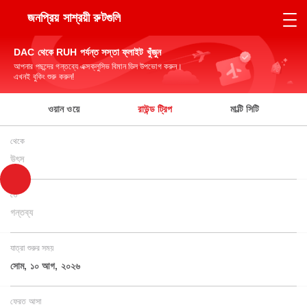
জনপ্রিয় সাশ্রয়ী রুটগুলি
DAC থেকে RUH পর্যন্ত সস্তা ফ্লাইট খুঁজুন
আপনার পছন্দের গন্তব্যে এক্সক্লুসিভ বিমান ডিল উপভোগ করুন।
এখনই বুকিং শুরু করুন!
ওয়ান ওয়ে
রাউন্ড ট্রিপ
মাল্টি সিটি
থেকে
উৎস
তে
গন্তব্য
যাত্রা শুরুর সময়
সোম, ১০ আগ, ২০২৬
ফেরত আসা