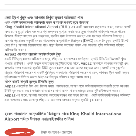
সেরা ট্রিপ খুঁজুন এবং আপনার নিখুঁত ভ্রমণ অভিজ্ঞতা পান
এমন একটি অ্যাডভেঞ্চার আবিষ্কার করুন যা আপনি কখনই ভুলে যাবেন না
King Khalid International Airport (RUH)-এর একটি অসাধারণ যাত্রা শুরু করুন, যেখানে আপনি
অবতরণের মুহূর্ত থেকে শুরু করে শ্বাসরুদ্ধকর দৃশ্যের অফার করে সুন্দর শহরগুলি আবিষ্কার করতে পারেন৷
নিজেকে জীবন্ত রাস্তায় ঘুরে বেড়াচ্ছেন, স্থানীয় স্বাদ উপভোগ করছেন এবং স্বতন্ত্র পরিবেশে ভিজছেন।
আপনার প্রয়োজন অনুযায়ী হযরত শাহজালাল আন্তর্জাতিক বিমানবন্দর (DAC) থেকে উপযুক্ত ফ্লাইট টিকেট
বেছে নিন। আপনার প্রিয়জনদের সাথে নতুন দিগন্ত অন্বেষণ করুন এবং আপনার ছুটির অভিজ্ঞতা সত্যিই
অবিস্মরণীয় করুন।
Airpaz এর সাথে পারফেক্ট ফ্লাইট টিকেট খুঁজুন
একটি নির্বিঘ্ন ভ্রমণের অভিজ্ঞতার জন্য, Airpaz হল আপনার সর্বোত্তম ফ্লাইট টিকিটের বিকল্পগুলি খুঁজে
পাওয়ার প্ল্যাটফর্ম। একটি সহজে ব্যবহারযোগ্য ইন্টারফেসের সাথে, Airpaz আপনাকে আপনার সময়সূচী এবং
বাজেটের সাথে মানানসই ফ্লাইট টিকিট তুলনা করতে এবং চয়ন করতে সহায়তা করে। আপনি শেষ মুহূর্তের
যাত্রার পরিকল্পনা করছেন বা একটি সুচিন্তিত অবকাশের পরিকল্পনা করছেন না কেন, আপনার ট্রিপ যতটা সম্ভব
সুবিধাজনক তা নিশ্চিত করতে Airpaz বিস্তৃত পরিসরের পছন্দ অফার করে।
আপস ছাড়াই সাশ্রয়ী মূল্যের টিকিটের মূল্য
Airpaz একচেটিয়া ডিল এবং বিশেষ অফার প্রদান করে, যা আপনাকে অবিশ্বাস্যভাবে সাশ্রয়ী মূল্যে আপনার
টিকিট বুক করতে দেয়। গুণমান বা আরামের সাথে আপস না করে ছাড়ের হারের সুবিধা উপভোগ করুন।
Airpaz এর সাথে, আপনার স্বপ্নের গন্তব্যে ভ্রমণ করা সহজ ছিল না। একটি ব্যতিক্রমী ভ্রমণ অভিজ্ঞতা
এবং অপরাজেয় সঞ্চয়ের জন্য Airpaz-এর সাথে আপনার সস্তার ফ্লাইট বুক করুন।
হযরত শাহজালাল আন্তর্জাতিক বিমানবন্দর থেকে King Khalid International
Airport পর্যন্ত উপলব্ধ এয়ারলাইনগুলির তালিকা
বিমান বাংলাদেশ এয়ারলাইন্স