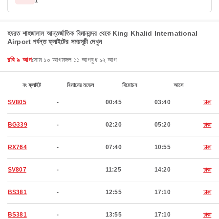
1
হযরত শাহজালাল আন্তর্জাতিক বিমানবন্দর থেকে King Khalid International
Airport পর্যন্ত ফ্লাইটের সময়সূচী দেখুন
রবি ৯ আগ
সোম ১০ আগ
মঙ্গল ১১ আগ
বুধ ১২ আগ
নং ফ্লাইট
বিমানের মডেল
বিমোচন
আসে
SV805
-
00:45
03:40
ঢাকা
BG339
-
02:20
05:20
ঢাকা
RX764
-
07:40
10:55
ঢাকা
SV807
-
11:25
14:20
ঢাকা
BS381
-
12:55
17:10
ঢাকা
BS381
-
13:55
17:10
ঢাকা