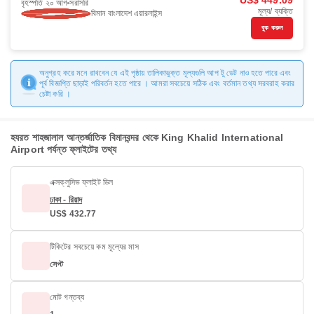
US$ 449.09
বৃহস্পতি ২০ আগ
সরাসরি
মূল্য/ ব্যক্তি
বিমান বাংলাদেশ এয়ারলাইন্স
বুক করুন
অনুগ্রহ করে মনে রাখবেন যে এই পৃষ্ঠায় তালিকাভুক্ত মূল্যগুলি আপ টু ডেট নাও হতে পারে এবং
পূর্ব বিজ্ঞপ্তি ছাড়াই পরিবর্তন হতে পারে । আমরা সবচেয়ে সঠিক এবং বর্তমান তথ্য সরবরাহ করার
চেষ্টা করি ।
হযরত শাহজালাল আন্তর্জাতিক বিমানবন্দর থেকে King Khalid International
Airport পর্যন্ত ফ্লাইটের তথ্য
এক্সক্লুসিভ ফ্লাইট ডিল
ঢাকা - রিয়াদ
US$ 432.77
টিকিটের সবচেয়ে কম মূল্যের মাস
সেপ্ট
মোট গন্তব্য