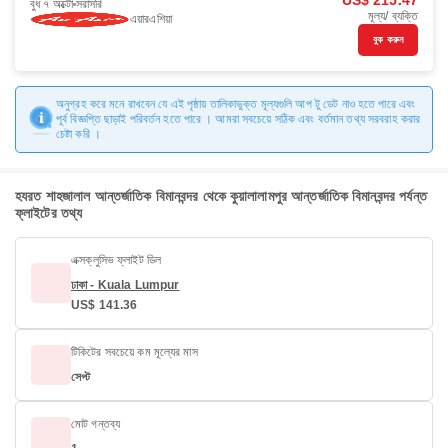
US$ 215.47
বুধ ৭ অক্টো
সরাসরি
মূল্য/ ব্যক্তি
এয়ারএশিয়া
বুক করুন
অনুগ্রহ করে মনে রাখবেন যে এই পৃষ্ঠায় তালিকাভুক্ত মূল্যগুলি আপ টু ডেট নাও হতে পারে এবং
পূর্ব বিজ্ঞপ্তি ছাড়াই পরিবর্তন হতে পারে । আমরা সবচেয়ে সঠিক এবং বর্তমান তথ্য সরবরাহ করার
চেষ্টা করি ।
হযরত শাহজালাল আন্তর্জাতিক বিমানবন্দর থেকে কুয়ালালামপুর আন্তর্জাতিক বিমানবন্দর পর্যন্ত
ফ্লাইটের তথ্য
এক্সক্লুসিভ ফ্লাইট ডিল
ঢাকা - Kuala Lumpur
US$ 141.36
টিকিটের সবচেয়ে কম মূল্যের মাস
সেপ্ট
মোট গন্তব্য