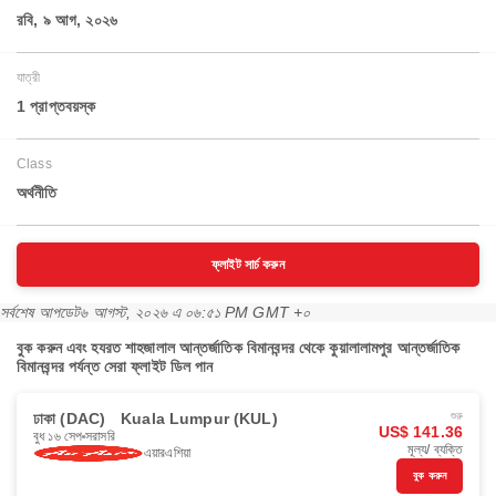
রবি, ৯ আগ, ২০২৬
যাত্রী
1 প্রাপ্তবয়স্ক
Class
অর্থনীতি
ফ্লাইট সার্চ করুন
সর্বশেষ আপডেট
৬ আগস্ট, ২০২৬ এ ০৬:৫১ PM GMT +০
বুক করুন এবং হযরত শাহজালাল আন্তর্জাতিক বিমানবন্দর থেকে কুয়ালালামপুর আন্তর্জাতিক
বিমানবন্দর পর্যন্ত সেরা ফ্লাইট ডিল পান
ঢাকা (DAC)
Kuala Lumpur (KUL)
শুরু
US$ 141.36
বুধ ১৬ সেপ
সরাসরি
মূল্য/ ব্যক্তি
এয়ারএশিয়া
বুক করুন