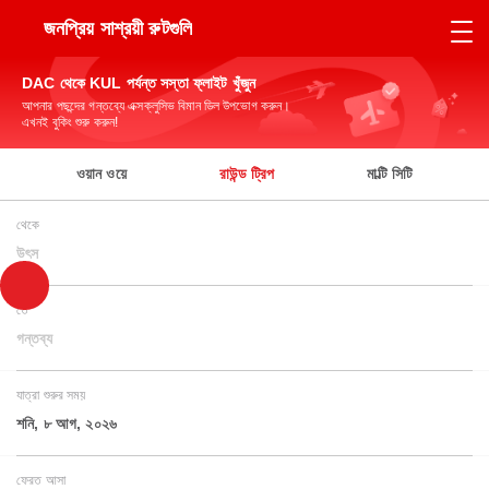
জনপ্রিয় সাশ্রয়ী রুটগুলি
DAC থেকে KUL পর্যন্ত সস্তা ফ্লাইট খুঁজুন
আপনার পছন্দের গন্তব্যে এক্সক্লুসিভ বিমান ডিল উপভোগ করুন।
এখনই বুকিং শুরু করুন!
ওয়ান ওয়ে
রাউন্ড ট্রিপ
মাল্টি সিটি
থেকে
উৎস
তে
গন্তব্য
যাত্রা শুরুর সময়
শনি, ৮ আগ, ২০২৬
ফেরত আসা