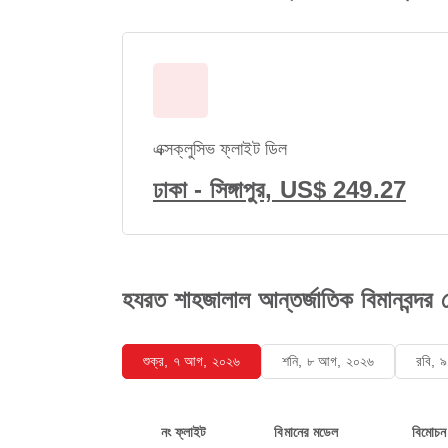
এক্সক্লুসিভ ফ্লাইট ডিল
ঢাকা - সিঙ্গাপুর, US$ 249.27
হযরত শাহজালাল আন্তর্জাতিক বিমানবন্দর থেকে
শুক্র, ৭ আগ, ২০২৬
শনি, ৮ আগ, ২০২৬
রবি, 
নং ফ্লাইট
বিমানের মডেল
বিমোচন