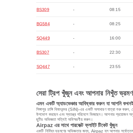
BS309
-
08:15
BG584
-
08:25
SQ449
-
16:00
BS307
-
22:30
SQ447
-
23:55
সেরা ট্রিপ খুঁজুন এবং আপনার নিখুঁত ভ্রম
এমন একটি অ্যাডভেঞ্চার আবিষ্কার করুন যা আপনি কখনই 
সিঙ্গাপুর চাঙ্গি বিমানবন্দর (SIN)-এর একটি অসাধারণ যাত্রা শুরু করুন, 
উপভোগ করছেন এবং স্বতন্ত্র পরিবেশে ভিজছেন। আপনার প্রয়োজন অনুয
ছুটির অভিজ্ঞতা সত্যিই অবিস্মরণীয় করুন।
Airpaz এর সাথে পারফেক্ট ফ্লাইট টিকেট খুঁজুন
একটি নির্বিঘ্ন ভ্রমণের অভিজ্ঞতার জন্য, Airpaz হল আপনার সর্বোত্তম