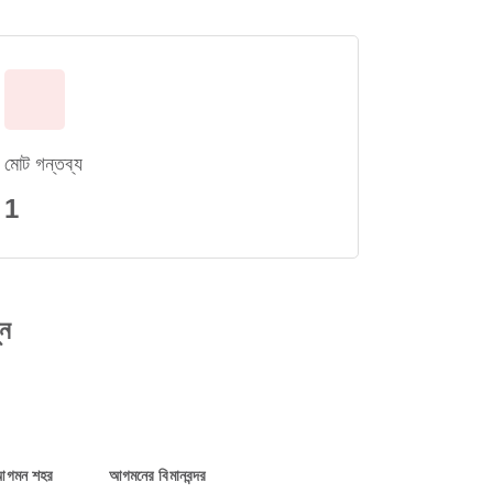
মোট গন্তব্য
1
ুন
আগমন শহর
আগমনের বিমানবন্দর