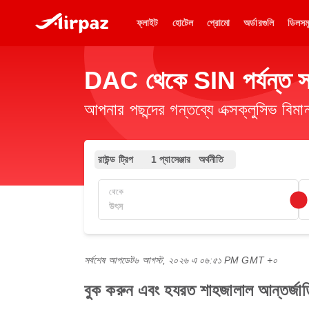
ফ্লাইট
হোটেল
প্রোমো
অর্ডারগুলি
ডিলসম
DAC থেকে SIN পর্যন্ত সস্
আপনার পছন্দের গন্তব্যে এক্সক্লুসিভ ব
রাউন্ড ট্রিপ
1 প্যাসেঞ্জার
অর্থনীতি
থেকে
সর্বশেষ আপডেট
৬ আগস্ট, ২০২৬ এ ০৬:৫১ PM GMT +০
বুক করুন এবং হযরত শাহজালাল আন্তর্জাতিক ব