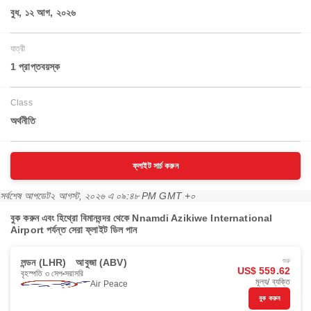
বুধ, ১২ আগ, ২০২৬
যাত্রী
1 প্রাপ্তবয়স্ক
Class
অর্থনীতি
ফ্লাইট সার্চ করুন
সর্বশেষ আপডেট
২ আগস্ট, ২০২৬ এ ০৯:৪৮ PM GMT +০
বুক করুন এবং হিথ্রো বিমানবন্দর থেকে Nnamdi Azikiwe International
Airport পর্যন্ত সেরা ফ্লাইট ডিল পান
লন্ডন (LHR)
আবুজা (ABV)
শুরু
US$ 559.62
বৃহস্পতি ৩ সেপ
সরাসরি
মূল্য/ ব্যক্তি
Air Peace
বুক করুন