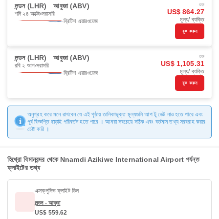
লন্ডন (LHR)
আবুজা (ABV)
শুরু
US$ 864.27
শনি ২৪ অক্টো
সরাসরি
মূল্য/ ব্যক্তি
ব্রিটিশ এয়ারওয়েজ
বুক করুন
লন্ডন (LHR)
আবুজা (ABV)
শুরু
US$ 1,105.31
রবি ২ আগ
সরাসরি
মূল্য/ ব্যক্তি
ব্রিটিশ এয়ারওয়েজ
বুক করুন
অনুগ্রহ করে মনে রাখবেন যে এই পৃষ্ঠায় তালিকাভুক্ত মূল্যগুলি আপ টু ডেট নাও হতে পারে এবং
পূর্ব বিজ্ঞপ্তি ছাড়াই পরিবর্তন হতে পারে । আমরা সবচেয়ে সঠিক এবং বর্তমান তথ্য সরবরাহ করার
চেষ্টা করি ।
হিথ্রো বিমানবন্দর থেকে Nnamdi Azikiwe International Airport পর্যন্ত
ফ্লাইটের তথ্য
এক্সক্লুসিভ ফ্লাইট ডিল
লন্ডন - আবুজা
US$ 559.62