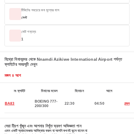
টিকিটের সবচেয়ে কম মূল্যের মাস
সেপ্ট
মোট গন্তব্য
1
হিথ্রো বিমানবন্দর থেকে Nnamdi Azikiwe International Airport পর্যন্ত
ফ্লাইটের সময়সূচী দেখুন
মঙ্গল ৪ আগ
নং ফ্লাইট
বিমানের মডেল
বিমোচন
আসে
BOEING 777-
BA83
22:30
04:50
লন্ডন
200/300
সেরা ট্রিপ খুঁজুন এবং আপনার নিখুঁত ভ্রমণ অভিজ্ঞতা পান
এমন একটি অ্যাডভেঞ্চার আবিষ্কার করুন যা আপনি কখনই ভুলে যাবেন না