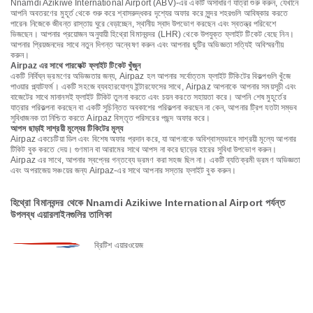
Nnamdi Azikiwe International Airport (ABV)-এর একটি অসাধারণ যাত্রা শুরু করুন, যেখানে
আপনি অবতরণের মুহূর্ত থেকে শুরু করে শ্বাসরুদ্ধকর দৃশ্যের অফার করে সুন্দর শহরগুলি আবিষ্কার করতে
পারেন৷ নিজেকে জীবন্ত রাস্তায় ঘুরে বেড়াচ্ছেন, স্থানীয় স্বাদ উপভোগ করছেন এবং স্বতন্ত্র পরিবেশে
ভিজছেন। আপনার প্রয়োজন অনুযায়ী হিথ্রো বিমানবন্দর (LHR) থেকে উপযুক্ত ফ্লাইট টিকেট বেছে নিন।
আপনার প্রিয়জনদের সাথে নতুন দিগন্ত অন্বেষণ করুন এবং আপনার ছুটির অভিজ্ঞতা সত্যিই অবিস্মরণীয়
করুন।
Airpaz এর সাথে পারফেক্ট ফ্লাইট টিকেট খুঁজুন
একটি নির্বিঘ্ন ভ্রমণের অভিজ্ঞতার জন্য, Airpaz হল আপনার সর্বোত্তম ফ্লাইট টিকিটের বিকল্পগুলি খুঁজে
পাওয়ার প্ল্যাটফর্ম। একটি সহজে ব্যবহারযোগ্য ইন্টারফেসের সাথে, Airpaz আপনাকে আপনার সময়সূচী এবং
বাজেটের সাথে মানানসই ফ্লাইট টিকিট তুলনা করতে এবং চয়ন করতে সহায়তা করে। আপনি শেষ মুহূর্তের
যাত্রার পরিকল্পনা করছেন বা একটি সুচিন্তিত অবকাশের পরিকল্পনা করছেন না কেন, আপনার ট্রিপ যতটা সম্ভব
সুবিধাজনক তা নিশ্চিত করতে Airpaz বিস্তৃত পরিসরের পছন্দ অফার করে।
আপস ছাড়াই সাশ্রয়ী মূল্যের টিকিটের মূল্য
Airpaz একচেটিয়া ডিল এবং বিশেষ অফার প্রদান করে, যা আপনাকে অবিশ্বাস্যভাবে সাশ্রয়ী মূল্যে আপনার
টিকিট বুক করতে দেয়। গুণমান বা আরামের সাথে আপস না করে ছাড়ের হারের সুবিধা উপভোগ করুন।
Airpaz এর সাথে, আপনার স্বপ্নের গন্তব্যে ভ্রমণ করা সহজ ছিল না। একটি ব্যতিক্রমী ভ্রমণ অভিজ্ঞতা
এবং অপরাজেয় সঞ্চয়ের জন্য Airpaz-এর সাথে আপনার সস্তার ফ্লাইট বুক করুন।
হিথ্রো বিমানবন্দর থেকে Nnamdi Azikiwe International Airport পর্যন্ত
উপলব্ধ এয়ারলাইনগুলির তালিকা
ব্রিটিশ এয়ারওয়েজ