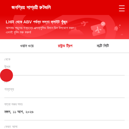
জনপ্রিয় সাশ্রয়ী রুটগুলি
LHR থেকে ABV পর্যন্ত সস্তা ফ্লাইট খুঁজুন
আপনার পছন্দের গন্তব্যে এক্সক্লুসিভ বিমান ডিল উপভোগ করুন।
এখনই বুকিং শুরু করুন!
ওয়ান ওয়ে
রাউন্ড ট্রিপ
মাল্টি সিটি
থেকে
উৎস
তে
গন্তব্য
যাত্রা শুরুর সময়
মঙ্গল, ১১ আগ, ২০২৬
ফেরত আসা