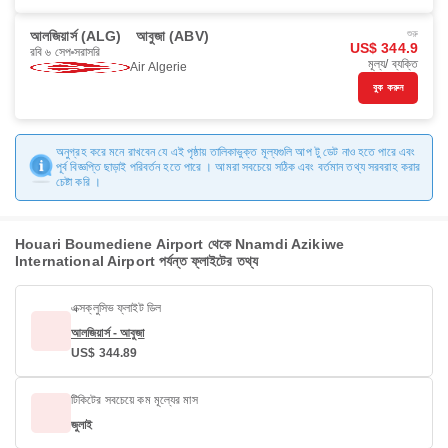
আলজিয়ার্স (ALG)
আবুজা (ABV)
শুরু
US$ 344.9
রবি ৬ সেপ
সরাসরি
মূল্য/ ব্যক্তি
Air Algerie
বুক করুন
অনুগ্রহ করে মনে রাখবেন যে এই পৃষ্ঠায় তালিকাভুক্ত মূল্যগুলি আপ টু ডেট নাও হতে পারে এবং
পূর্ব বিজ্ঞপ্তি ছাড়াই পরিবর্তন হতে পারে । আমরা সবচেয়ে সঠিক এবং বর্তমান তথ্য সরবরাহ করার
চেষ্টা করি ।
Houari Boumediene Airport থেকে Nnamdi Azikiwe
International Airport পর্যন্ত ফ্লাইটের তথ্য
এক্সক্লুসিভ ফ্লাইট ডিল
আলজিয়ার্স - আবুজা
US$ 344.89
টিকিটের সবচেয়ে কম মূল্যের মাস
জুলাই