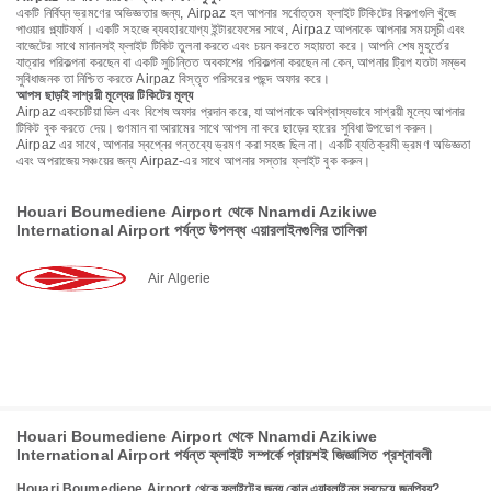
একটি নির্বিঘ্ন ভ্রমণের অভিজ্ঞতার জন্য, Airpaz হল আপনার সর্বোত্তম ফ্লাইট টিকিটের বিকল্পগুলি খুঁজে
পাওয়ার প্ল্যাটফর্ম। একটি সহজে ব্যবহারযোগ্য ইন্টারফেসের সাথে, Airpaz আপনাকে আপনার সময়সূচী এবং
বাজেটের সাথে মানানসই ফ্লাইট টিকিট তুলনা করতে এবং চয়ন করতে সহায়তা করে। আপনি শেষ মুহূর্তের
যাত্রার পরিকল্পনা করছেন বা একটি সুচিন্তিত অবকাশের পরিকল্পনা করছেন না কেন, আপনার ট্রিপ যতটা সম্ভব
সুবিধাজনক তা নিশ্চিত করতে Airpaz বিস্তৃত পরিসরের পছন্দ অফার করে।
আপস ছাড়াই সাশ্রয়ী মূল্যের টিকিটের মূল্য
Airpaz একচেটিয়া ডিল এবং বিশেষ অফার প্রদান করে, যা আপনাকে অবিশ্বাস্যভাবে সাশ্রয়ী মূল্যে আপনার
টিকিট বুক করতে দেয়। গুণমান বা আরামের সাথে আপস না করে ছাড়ের হারের সুবিধা উপভোগ করুন।
Airpaz এর সাথে, আপনার স্বপ্নের গন্তব্যে ভ্রমণ করা সহজ ছিল না। একটি ব্যতিক্রমী ভ্রমণ অভিজ্ঞতা
এবং অপরাজেয় সঞ্চয়ের জন্য Airpaz-এর সাথে আপনার সস্তার ফ্লাইট বুক করুন।
Houari Boumediene Airport থেকে Nnamdi Azikiwe
International Airport পর্যন্ত উপলব্ধ এয়ারলাইনগুলির তালিকা
Air Algerie
Houari Boumediene Airport থেকে Nnamdi Azikiwe
International Airport পর্যন্ত ফ্লাইট সম্পর্কে প্রায়শই জিজ্ঞাসিত প্রশ্নাবলী
Houari Boumediene Airport থেকে ফ্লাইটের জন্য কোন এয়ারলাইনস সবচেয়ে জনপ্রিয়?