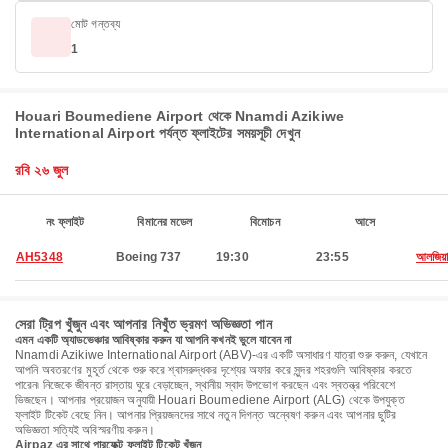
মোট গন্তব্য
1
Houari Boumediene Airport থেকে Nnamdi Azikiwe
International Airport পর্যন্ত ফ্লাইটের সময়সূচী দেখুন
রবি ২৬ জুল
নং ফ্লাইট
বিমানের মডেল
বিমোচন
আসে
AH5348
Boeing 737
19:30
23:55
আলজিয়ার
সেরা ট্রিপ খুঁজুন এবং আপনার নিখুঁত ভ্রমণ অভিজ্ঞতা পান
এমন একটি অ্যাডভেঞ্চার আবিষ্কার করুন যা আপনি কখনই ভুলে যাবেন না
Nnamdi Azikiwe International Airport (ABV)-এর একটি অসাধারণ যাত্রা শুরু করুন, যেখানে
আপনি অবতরণের মুহূর্ত থেকে শুরু করে শ্বাসরুদ্ধকর দৃশ্যের অফার করে সুন্দর শহরগুলি আবিষ্কার করতে
পারেন৷ নিজেকে জীবন্ত রাস্তায় ঘুরে বেড়াচ্ছেন, স্থানীয় স্বাদ উপভোগ করছেন এবং স্বতন্ত্র পরিবেশে
ভিজছেন। আপনার প্রয়োজন অনুযায়ী Houari Boumediene Airport (ALG) থেকে উপযুক্ত
ফ্লাইট টিকেট বেছে নিন। আপনার প্রিয়জনদের সাথে নতুন দিগন্ত অন্বেষণ করুন এবং আপনার ছুটির
অভিজ্ঞতা সত্যিই অবিস্মরণীয় করুন।
Airpaz এর সাথে পারফেক্ট ফ্লাইট টিকেট খুঁজুন