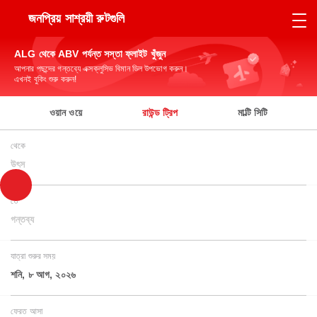
জনপ্রিয় সাশ্রয়ী রুটগুলি
ALG থেকে ABV পর্যন্ত সস্তা ফ্লাইট খুঁজুন
আপনার পছন্দের গন্তব্যে এক্সক্লুসিভ বিমান ডিল উপভোগ করুন।
এখনই বুকিং শুরু করুন!
ওয়ান ওয়ে
রাউন্ড ট্রিপ
মাল্টি সিটি
থেকে
উৎস
তে
গন্তব্য
যাত্রা শুরুর সময়
শনি, ৮ আগ, ২০২৬
ফেরত আসা