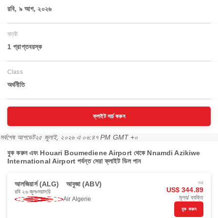
রবি, ৯ আগ, ২০২৬
যাত্রী
1 প্রাপ্তবয়স্ক
Class
অর্থনীতি
ফ্লাইট সার্চ করুন
সর্বশেষ আপডেট
২৫ জুলাই, ২০২৬ এ ০৬:৪৭ PM GMT +০
বুক করুন এবং Houari Boumediene Airport থেকে Nnamdi Azikiwe
International Airport পর্যন্ত সেরা ফ্লাইট ডিল পান
আলজিয়ার্স (ALG)
আবুজা (ABV)
শুরু
US$ 344.89
রবি ২৬ জুল
সরাসরি
মূল্য/ ব্যক্তি
Air Algerie
বুক করুন