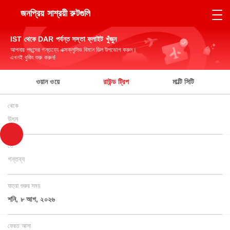
জনপ্রিয় সাশ্রয়ী রুটগুলি
IST থেকে DAR পর্যন্ত সস্তা ফ্লাইট খুঁজুন
আপনার পছন্দের গন্তব্যে এক্সক্লুসিভ বিমান ডিল উপভোগ করুন।
এখনই বুকিং শুরু করুন!
ওয়ান ওয়ে
রাউন্ড ট্রিপ
মাল্টি সিটি
থেকে
উৎস
তে
গন্তব্য
যাত্রা শুরুর সময়
শনি, ৮ আগ, ২০২৬
ফেরত আসা