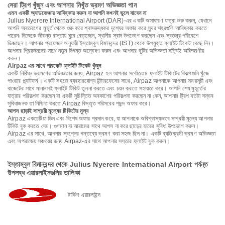
সেরা ট্রিপ খুঁজুন এবং আপনার নিখুঁত ভ্রমণ অভিজ্ঞতা পান
এমন একটি অ্যাডভেঞ্চার আবিষ্কার করুন যা আপনি কখনই ভুলে যাবেন না
Julius Nyerere International Airport (DAR)-এর একটি অসাধারণ যাত্রা শুরু করুন, যেখানে
আপনি অবতরণের মুহূর্ত থেকে শুরু করে শ্বাসরুদ্ধকর দৃশ্যের অফার করে সুন্দর শহরগুলি আবিষ্কার করতে
পারেন৷ নিজেকে জীবন্ত রাস্তায় ঘুরে বেড়াচ্ছেন, স্থানীয় স্বাদ উপভোগ করছেন এবং স্বতন্ত্র পরিবেশে
ভিজছেন। আপনার প্রয়োজন অনুযায়ী ইস্তাম্বুল বিমানবন্দর (IST) থেকে উপযুক্ত ফ্লাইট টিকেট বেছে নিন।
আপনার প্রিয়জনদের সাথে নতুন দিগন্ত অন্বেষণ করুন এবং আপনার ছুটির অভিজ্ঞতা সত্যিই অবিস্মরণীয়
করুন।
Airpaz এর সাথে পারফেক্ট ফ্লাইট টিকেট খুঁজুন
একটি নির্বিঘ্ন ভ্রমণের অভিজ্ঞতার জন্য, Airpaz হল আপনার সর্বোত্তম ফ্লাইট টিকিটের বিকল্পগুলি খুঁজে
পাওয়ার প্ল্যাটফর্ম। একটি সহজে ব্যবহারযোগ্য ইন্টারফেসের সাথে, Airpaz আপনাকে আপনার সময়সূচী এবং
বাজেটের সাথে মানানসই ফ্লাইট টিকিট তুলনা করতে এবং চয়ন করতে সহায়তা করে। আপনি শেষ মুহূর্তের
যাত্রার পরিকল্পনা করছেন বা একটি সুচিন্তিত অবকাশের পরিকল্পনা করছেন না কেন, আপনার ট্রিপ যতটা সম্ভব
সুবিধাজনক তা নিশ্চিত করতে Airpaz বিস্তৃত পরিসরের পছন্দ অফার করে।
আপস ছাড়াই সাশ্রয়ী মূল্যের টিকিটের মূল্য
Airpaz একচেটিয়া ডিল এবং বিশেষ অফার প্রদান করে, যা আপনাকে অবিশ্বাস্যভাবে সাশ্রয়ী মূল্যে আপনার
টিকিট বুক করতে দেয়। গুণমান বা আরামের সাথে আপস না করে ছাড়ের হারের সুবিধা উপভোগ করুন।
Airpaz এর সাথে, আপনার স্বপ্নের গন্তব্যে ভ্রমণ করা সহজ ছিল না। একটি ব্যতিক্রমী ভ্রমণ অভিজ্ঞতা
এবং অপরাজেয় সঞ্চয়ের জন্য Airpaz-এর সাথে আপনার সস্তার ফ্লাইট বুক করুন।
ইস্তাম্বুল বিমানবন্দর থেকে Julius Nyerere International Airport পর্যন্ত
উপলব্ধ এয়ারলাইনগুলির তালিকা
টার্কিশ এয়ারলাইন্স