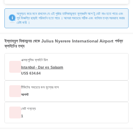
অনুগ্রহ করে মনে রাখবেন যে এই পৃষ্ঠায় তালিকাভুক্ত মূল্যগুলি আপ টু ডেট নাও হতে পারে এবং
পূর্ব বিজ্ঞপ্তি ছাড়াই পরিবর্তন হতে পারে । আমরা সবচেয়ে সঠিক এবং বর্তমান তথ্য সরবরাহ করার
চেষ্টা করি ।
ইস্তাম্বুল বিমানবন্দর থেকে Julius Nyerere International Airport পর্যন্ত
ফ্লাইটের তথ্য
এক্সক্লুসিভ ফ্লাইট ডিল
Istanbul - Dar es Salaam
US$ 634.64
টিকিটের সবচেয়ে কম মূল্যের মাস
আগস্ট
মোট গন্তব্য
1