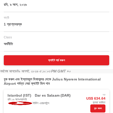
রবি, ৯ আগ, ২০২৬
যাত্রী
1 প্রাপ্তবয়স্ক
Class
অর্থনীতি
ফ্লাইট সার্চ করুন
সর্বশেষ আপডেট
৬ আগস্ট, ২০২৬ এ ১০:০৩ PM GMT +০
বুক করুন এবং ইস্তাম্বুল বিমানবন্দর থেকে Julius Nyerere International
Airport পর্যন্ত সেরা ফ্লাইট ডিল পান
Istanbul (IST)
Dar es Salaam (DAR)
শুরু
US$ 634.64
রবি ১৬ আগ
সরাসরি
মূল্য/ ব্যক্তি
টার্কিশ এয়ারলাইন্স
বুক করুন