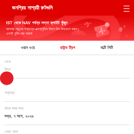
জনপ্রিয় সাশ্রয়ী রুটগুলি
IST থেকে NAV পর্যন্ত সস্তা ফ্লাইট খুঁজুন
আপনার পছন্দের গন্তব্যে এক্সক্লুসিভ বিমান ডিল উপভোগ করুন।
এখনই বুকিং শুরু করুন!
ওয়ান ওয়ে
রাউন্ড ট্রিপ
মাল্টি সিটি
থেকে
উৎস
তে
গন্তব্য
যাত্রা শুরুর সময়
শুক্র, ৭ আগ, ২০২৬
ফেরত আসা