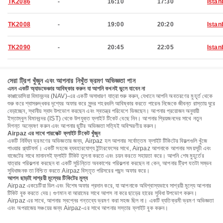
TK2086
-
16:10
17:30
Istan
TK2008
-
19:00
20:20
Istan
TK2090
-
20:45
22:05
Istan
সেরা ট্রিপ খুঁজুন এবং আপনার নিখুঁত ভ্রমণ অভিজ্ঞতা পান
এমন একটি অ্যাডভেঞ্চার আবিষ্কার করুন যা আপনি কখনই ভুলে যাবেন না
কাপ্পাডোসিয়া বিমানবন্দর (NAV)-এর একটি অসাধারণ যাত্রা শুরু করুন, যেখানে আপনি অবতরণের মুহূর্ত থেকে
শুরু করে শ্বাসরুদ্ধকর দৃশ্যের অফার করে সুন্দর শহরগুলি আবিষ্কার করতে পারেন৷ নিজেকে জীবন্ত রাস্তায় ঘুরে
বেড়াচ্ছেন, স্থানীয় স্বাদ উপভোগ করছেন এবং স্বতন্ত্র পরিবেশে ভিজছেন। আপনার প্রয়োজন অনুযায়ী
ইস্তাম্বুল বিমানবন্দর (IST) থেকে উপযুক্ত ফ্লাইট টিকেট বেছে নিন। আপনার প্রিয়জনদের সাথে নতুন
দিগন্ত অন্বেষণ করুন এবং আপনার ছুটির অভিজ্ঞতা সত্যিই অবিস্মরণীয় করুন।
Airpaz এর সাথে পারফেক্ট ফ্লাইট টিকেট খুঁজুন
একটি নির্বিঘ্ন ভ্রমণের অভিজ্ঞতার জন্য, Airpaz হল আপনার সর্বোত্তম ফ্লাইট টিকিটের বিকল্পগুলি খুঁজে
পাওয়ার প্ল্যাটফর্ম। একটি সহজে ব্যবহারযোগ্য ইন্টারফেসের সাথে, Airpaz আপনাকে আপনার সময়সূচী এবং
বাজেটের সাথে মানানসই ফ্লাইট টিকিট তুলনা করতে এবং চয়ন করতে সহায়তা করে। আপনি শেষ মুহূর্তের
যাত্রার পরিকল্পনা করছেন বা একটি সুচিন্তিত অবকাশের পরিকল্পনা করছেন না কেন, আপনার ট্রিপ যতটা সম্ভব
সুবিধাজনক তা নিশ্চিত করতে Airpaz বিস্তৃত পরিসরের পছন্দ অফার করে।
আপস ছাড়াই সাশ্রয়ী মূল্যের টিকিটের মূল্য
Airpaz একচেটিয়া ডিল এবং বিশেষ অফার প্রদান করে, যা আপনাকে অবিশ্বাস্যভাবে সাশ্রয়ী মূল্যে আপনার
টিকিট বুক করতে দেয়। গুণমান বা আরামের সাথে আপস না করে ছাড়ের হারের সুবিধা উপভোগ করুন।
Airpaz এর সাথে, আপনার স্বপ্নের গন্তব্যে ভ্রমণ করা সহজ ছিল না। একটি ব্যতিক্রমী ভ্রমণ অভিজ্ঞতা
এবং অপরাজেয় সঞ্চয়ের জন্য Airpaz-এর সাথে আপনার সস্তার ফ্লাইট বুক করুন।