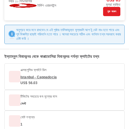
US$ 65
শুক্র ১১ সেপ
সরাসরি
মূল্য/ ব্যক্তি
টার্কিশ এয়ারলাইন্স
বুক করুন
অনুগ্রহ করে মনে রাখবেন যে এই পৃষ্ঠায় তালিকাভুক্ত মূল্যগুলি আপ টু ডেট নাও হতে পারে এবং
পূর্ব বিজ্ঞপ্তি ছাড়াই পরিবর্তন হতে পারে । আমরা সবচেয়ে সঠিক এবং বর্তমান তথ্য সরবরাহ করার
চেষ্টা করি ।
ইস্তাম্বুল বিমানবন্দর থেকে কাপ্পাডোসিয়া বিমানবন্দর পর্যন্ত ফ্লাইটের তথ্য
এক্সক্লুসিভ ফ্লাইট ডিল
Istanbul - Cappadocia
US$ 56.03
টিকিটের সবচেয়ে কম মূল্যের মাস
সেপ্ট
মোট গন্তব্য
1