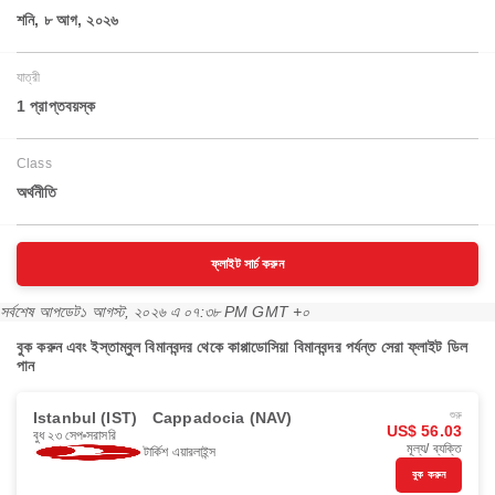
শনি, ৮ আগ, ২০২৬
যাত্রী
1 প্রাপ্তবয়স্ক
Class
অর্থনীতি
ফ্লাইট সার্চ করুন
সর্বশেষ আপডেট
১ আগস্ট, ২০২৬ এ ০৭:৩৮ PM GMT +০
বুক করুন এবং ইস্তাম্বুল বিমানবন্দর থেকে কাপ্পাডোসিয়া বিমানবন্দর পর্যন্ত সেরা ফ্লাইট ডিল
পান
Istanbul (IST)
Cappadocia (NAV)
শুরু
US$ 56.03
বুধ ২৩ সেপ
সরাসরি
মূল্য/ ব্যক্তি
টার্কিশ এয়ারলাইন্স
বুক করুন