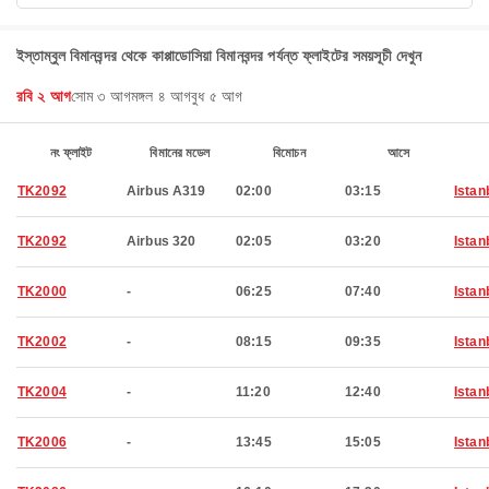
ইস্তাম্বুল বিমানবন্দর থেকে কাপ্পাডোসিয়া বিমানবন্দর পর্যন্ত ফ্লাইটের সময়সূচী দেখুন
রবি ২ আগ
সোম ৩ আগ
মঙ্গল ৪ আগ
বুধ ৫ আগ
নং ফ্লাইট
বিমানের মডেল
বিমোচন
আসে
TK2092
Airbus A319
02:00
03:15
Istan
TK2092
Airbus 320
02:05
03:20
Istan
TK2000
-
06:25
07:40
Istan
TK2002
-
08:15
09:35
Istan
TK2004
-
11:20
12:40
Istan
TK2006
-
13:45
15:05
Istan