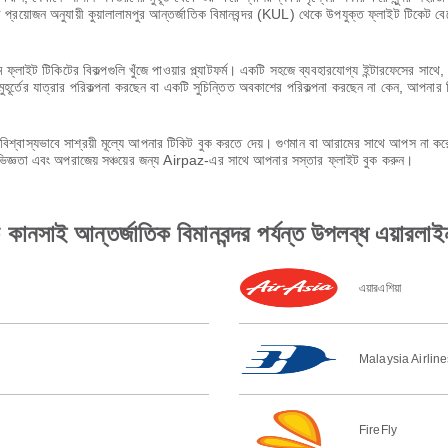
প্রয়োজন অনুযায়ী কুয়ালালামপুর আন্তর্জাতিক বিমানবন্দর (KUL) থেকে উপযুক্ত ফ্লাইট টিকেট 
 ফ্লাইট টিকিটের বিকল্পগুলি খুঁজে পাওয়ার প্ল্যাটফর্ম। একটি সহজে ব্যবহারযোগ্য ইন্টারফেসের 
ূর্তের যাত্রার পরিকল্পনা করছেন বা একটি সুচিন্তিত অবকাশের পরিকল্পনা করছেন না কেন, আপনার 
শ্বাস্যভাবে সাশ্রয়ী মূল্যে আপনার টিকিট বুক করতে দেয়। গুণমান বা আরামের সাথে আপস না 
অভিজ্ঞতা এবং অপরাজেয় সঞ্চয়ের জন্য Airpaz-এর সাথে আপনার সস্তার ফ্লাইট বুক করুন।
কে কানসাই আন্তর্জাতিক বিমানবন্দর পর্যন্ত উপলব্ধ এয়ারলা
এয়ারএশিয়া
Malaysia Airline
FireFly