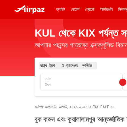
ফ্লাইট
হোটেল
প্রোমো
অর্ডারগুলি
ডিলসম
KUL থেকে KIX পর্যন্ত সস্
আপনার পছন্দের গন্তব্যে এক্সক্লুসিভ ব
রাউন্ড ট্রিপ
1 প্যাসেঞ্জার
অর্থনীতি
থেকে
সর্বশেষ আপডেট
৬ আগস্ট, ২০২৬ এ ০৮:০৫ PM GMT +০
বুক করুন এবং কুয়ালালামপুর আন্তর্জাতিক 