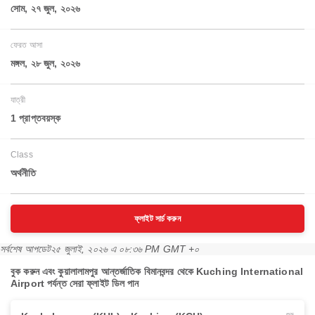
সোম, ২৭ জুল, ২০২৬
ফেরত আসা
মঙ্গল, ২৮ জুল, ২০২৬
যাত্রী
1 প্রাপ্তবয়স্ক
Class
অর্থনীতি
ফ্লাইট সার্চ করুন
সর্বশেষ আপডেট
২৫ জুলাই, ২০২৬ এ ০৮:৩৬ PM GMT +০
বুক করুন এবং কুয়ালালামপুর আন্তর্জাতিক বিমানবন্দর থেকে Kuching International
Airport পর্যন্ত সেরা ফ্লাইট ডিল পান
শুরু