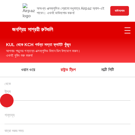
অসংখ্য এক্সক্লুসিভ প্রোমো শুধুমাত্র Airpaz অ্যাপ-এই
ডাউনলোড
পাবেন। এখনই ডাউনলোড করুন!
জনপ্রিয় সাশ্রয়ী রুটগুলি
KUL থেকে KCH পর্যন্ত সস্তা ফ্লাইট খুঁজুন
আপনার পছন্দের গন্তব্যে এক্সক্লুসিভ বিমান ডিল উপভোগ করুন।
এখনই বুকিং শুরু করুন!
ওয়ান ওয়ে
রাউন্ড ট্রিপ
মাল্টি সিটি
থেকে
উৎস
তে
গন্তব্য
যাত্রা শুরুর সময়