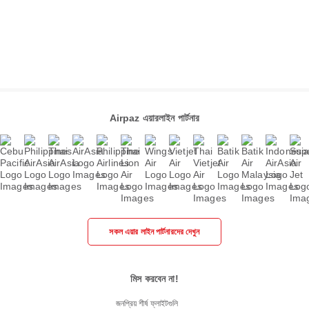
Airpaz এয়ারলাইন পার্টনার
সকল এয়ার লাইন পার্টনারদের দেখুন
মিস করবেন না!
জনপ্রিয় শীর্ষ ফ্লাইটগুলি