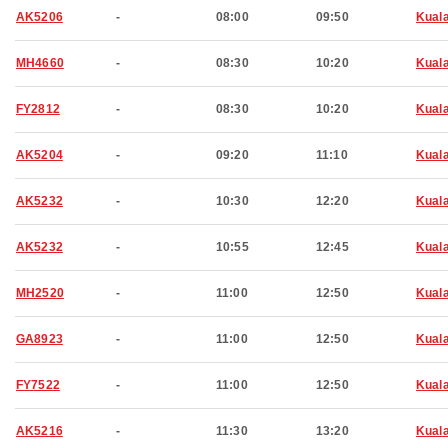
AK5206
-
08:00
09:50
Kual
MH4660
-
08:30
10:20
Kual
FY2812
-
08:30
10:20
Kual
AK5204
-
09:20
11:10
Kual
AK5232
-
10:30
12:20
Kual
AK5232
-
10:55
12:45
Kual
MH2520
-
11:00
12:50
Kual
GA8923
-
11:00
12:50
Kual
FY7522
-
11:00
12:50
Kual
AK5216
-
11:30
13:20
Kual