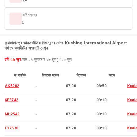
নভে
মোট গন্তব্য
1
কুয়ালালামপুর আন্তর্জাতিক বিমানবন্দর থেকে Kuching International Airport
পর্যন্ত ফ্লাইটের সময়সূচী দেখুন
রবি ২৬ জুল
সোম ২৭ জুল
মঙ্গল ২৮ জুল
বুধ ২৯ জুল
নং ফ্লাইট
বিমানের মডেল
বিমোচন
আসে
AK5202
-
07:00
08:50
Kual
6E3742
-
07:20
09:10
Kual
MH2542
-
07:20
09:10
Kual
FY7536
-
07:20
09:10
Kual