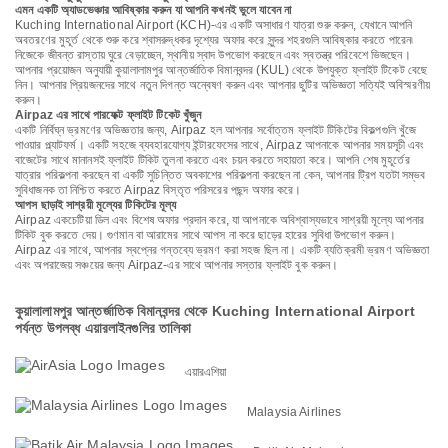
এমন একটি অ্যাডভেঞ্চার আবিষ্কার করুন যা আপনি কখনই ভুলে যাবেন না
Kuching International Airport (KCH)-এর একটি অসাধারণ যাত্রা শুরু করুন, যেখানে আপনি
অবতরণের মুহূর্ত থেকে শুরু করে শ্বাসরুদ্ধকর দৃশ্যের অফার করে সুন্দর শহরগুলি আবিষ্কার করতে পারেন৷
নিজেকে জীবন্ত রাস্তায় ঘুরে বেড়াচ্ছেন, স্থানীয় স্বাদ উপভোগ করছেন এবং স্বতন্ত্র পরিবেশে ভিজছেন।
আপনার প্রয়োজন অনুযায়ী কুয়ালালামপুর আন্তর্জাতিক বিমানবন্দর (KUL) থেকে উপযুক্ত ফ্লাইট টিকেট বেছে
নিন। আপনার প্রিয়জনদের সাথে নতুন দিগন্ত অন্বেষণ করুন এবং আপনার ছুটির অভিজ্ঞতা সত্যিই অবিস্মরণীয়
করুন।
Airpaz এর সাথে পারফেক্ট ফ্লাইট টিকেট খুঁজুন
একটি নির্বিঘ্ন ভ্রমণের অভিজ্ঞতার জন্য, Airpaz হল আপনার সর্বোত্তম ফ্লাইট টিকিটের বিকল্পগুলি খুঁজে
পাওয়ার প্ল্যাটফর্ম। একটি সহজে ব্যবহারযোগ্য ইন্টারফেসের সাথে, Airpaz আপনাকে আপনার সময়সূচী এবং
বাজেটের সাথে মানানসই ফ্লাইট টিকিট তুলনা করতে এবং চয়ন করতে সহায়তা করে। আপনি শেষ মুহূর্তের
যাত্রার পরিকল্পনা করছেন বা একটি সুচিন্তিত অবকাশের পরিকল্পনা করছেন না কেন, আপনার ট্রিপ যতটা সম্ভব
সুবিধাজনক তা নিশ্চিত করতে Airpaz বিস্তৃত পরিসরের পছন্দ অফার করে।
আপস ছাড়াই সাশ্রয়ী মূল্যের টিকিটের মূল্য
Airpaz একচেটিয়া ডিল এবং বিশেষ অফার প্রদান করে, যা আপনাকে অবিশ্বাস্যভাবে সাশ্রয়ী মূল্যে আপনার
টিকিট বুক করতে দেয়। গুণমান বা আরামের সাথে আপস না করে ছাড়ের হারের সুবিধা উপভোগ করুন।
Airpaz এর সাথে, আপনার স্বপ্নের গন্তব্যে ভ্রমণ করা সহজ ছিল না। একটি ব্যতিক্রমী ভ্রমণ অভিজ্ঞতা
এবং অপরাজেয় সঞ্চয়ের জন্য Airpaz-এর সাথে আপনার সস্তার ফ্লাইট বুক করুন।
কুয়ালালামপুর আন্তর্জাতিক বিমানবন্দর থেকে Kuching International Airport
পর্যন্ত উপলব্ধ এয়ারলাইনগুলির তালিকা
এয়ারএশিয়া
Malaysia Airlines