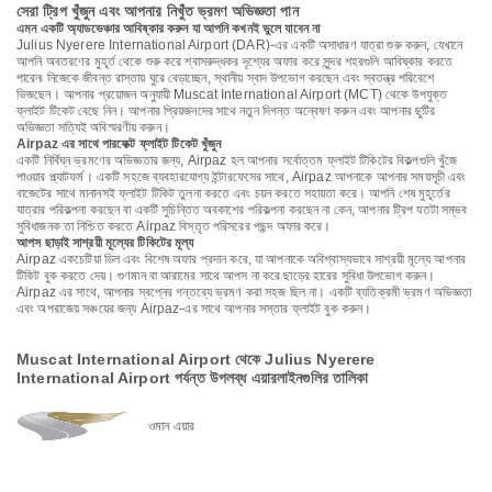
সেরা ট্রিপ খুঁজুন এবং আপনার নিখুঁত ভ্রমণ অভিজ্ঞতা পান
এমন একটি অ্যাডভেঞ্চার আবিষ্কার করুন যা আপনি কখনই ভুলে যাবেন না
Julius Nyerere International Airport (DAR)-এর একটি অসাধারণ যাত্রা শুরু করুন, যেখানে
আপনি অবতরণের মুহূর্ত থেকে শুরু করে শ্বাসরুদ্ধকর দৃশ্যের অফার করে সুন্দর শহরগুলি আবিষ্কার করতে
পারেন৷ নিজেকে জীবন্ত রাস্তায় ঘুরে বেড়াচ্ছেন, স্থানীয় স্বাদ উপভোগ করছেন এবং স্বতন্ত্র পরিবেশে
ভিজছেন। আপনার প্রয়োজন অনুযায়ী Muscat International Airport (MCT) থেকে উপযুক্ত
ফ্লাইট টিকেট বেছে নিন। আপনার প্রিয়জনদের সাথে নতুন দিগন্ত অন্বেষণ করুন এবং আপনার ছুটির
অভিজ্ঞতা সত্যিই অবিস্মরণীয় করুন।
Airpaz এর সাথে পারফেক্ট ফ্লাইট টিকেট খুঁজুন
একটি নির্বিঘ্ন ভ্রমণের অভিজ্ঞতার জন্য, Airpaz হল আপনার সর্বোত্তম ফ্লাইট টিকিটের বিকল্পগুলি খুঁজে
পাওয়ার প্ল্যাটফর্ম। একটি সহজে ব্যবহারযোগ্য ইন্টারফেসের সাথে, Airpaz আপনাকে আপনার সময়সূচী এবং
বাজেটের সাথে মানানসই ফ্লাইট টিকিট তুলনা করতে এবং চয়ন করতে সহায়তা করে। আপনি শেষ মুহূর্তের
যাত্রার পরিকল্পনা করছেন বা একটি সুচিন্তিত অবকাশের পরিকল্পনা করছেন না কেন, আপনার ট্রিপ যতটা সম্ভব
সুবিধাজনক তা নিশ্চিত করতে Airpaz বিস্তৃত পরিসরের পছন্দ অফার করে।
আপস ছাড়াই সাশ্রয়ী মূল্যের টিকিটের মূল্য
Airpaz একচেটিয়া ডিল এবং বিশেষ অফার প্রদান করে, যা আপনাকে অবিশ্বাস্যভাবে সাশ্রয়ী মূল্যে আপনার
টিকিট বুক করতে দেয়। গুণমান বা আরামের সাথে আপস না করে ছাড়ের হারের সুবিধা উপভোগ করুন।
Airpaz এর সাথে, আপনার স্বপ্নের গন্তব্যে ভ্রমণ করা সহজ ছিল না। একটি ব্যতিক্রমী ভ্রমণ অভিজ্ঞতা
এবং অপরাজেয় সঞ্চয়ের জন্য Airpaz-এর সাথে আপনার সস্তার ফ্লাইট বুক করুন।
Muscat International Airport থেকে Julius Nyerere
International Airport পর্যন্ত উপলব্ধ এয়ারলাইনগুলির তালিকা
ওমান এয়ার