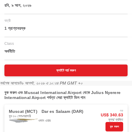
রবি, ৯ আগ, ২০২৬
যাত্রী
1 প্রাপ্তবয়স্ক
Class
অর্থনীতি
ফ্লাইট সার্চ করুন
সর্বশেষ আপডেট
৬ আগস্ট, ২০২৬ এ ১০:৩৪ PM GMT +০
বুক করুন এবং Muscat International Airport থেকে Julius Nyerere
International Airport পর্যন্ত সেরা ফ্লাইট ডিল পান
Muscat (MCT)
Dar es Salaam (DAR)
শুরু
US$ 340.63
বুধ ৩০ সেপ
সরাসরি
মূল্য/ ব্যক্তি
ওমান এয়ার
বুক করুন