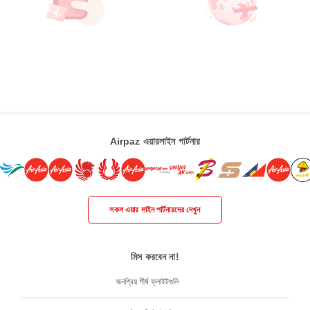
Airpaz এয়ারলাইন পার্টনার
সকল এয়ার লাইন পার্টনারদের দেখুন
মিস করবেন না!
জনপ্রিয় শীর্ষ ফ্লাইটগুলি