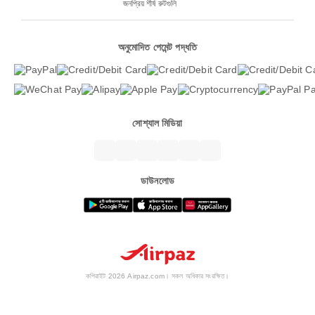
জনপ্রিয় শীর্ষ রুটগুলি
অনুমোদিত পেমেন্ট পদ্ধতি
সোশ্যাল মিডিয়া
ডাউনলোড
কপিরাইট 2026 Airpaz.com। সকল অধিকার সংরক্ষিত।