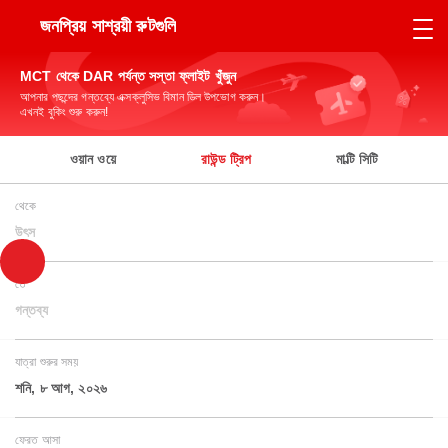
জনপ্রিয় সাশ্রয়ী রুটগুলি
MCT থেকে DAR পর্যন্ত সস্তা ফ্লাইট খুঁজুন
আপনার পছন্দের গন্তব্যে এক্সক্লুসিভ বিমান ডিল উপভোগ করুন।
এখনই বুকিং শুরু করুন!
ওয়ান ওয়ে
রাউন্ড ট্রিপ
মাল্টি সিটি
থেকে
উৎস
তে
গন্তব্য
যাত্রা শুরুর সময়
শনি, ৮ আগ, ২০২৬
ফেরত আসা