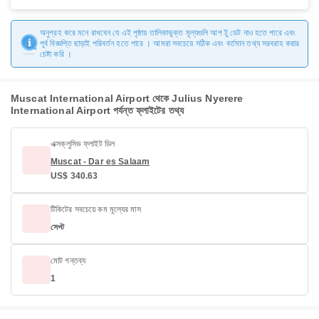
অনুগ্রহ করে মনে রাখবেন যে এই পৃষ্ঠায় তালিকাভুক্ত মূল্যগুলি আপ টু ডেট নাও হতে পারে এবং
পূর্ব বিজ্ঞপ্তি ছাড়াই পরিবর্তন হতে পারে । আমরা সবচেয়ে সঠিক এবং বর্তমান তথ্য সরবরাহ করার
চেষ্টা করি ।
Muscat International Airport থেকে Julius Nyerere
International Airport পর্যন্ত ফ্লাইটের তথ্য
এক্সক্লুসিভ ফ্লাইট ডিল
Muscat - Dar es Salaam
US$ 340.63
টিকিটের সবচেয়ে কম মূল্যের মাস
সেপ্ট
মোট গন্তব্য
1