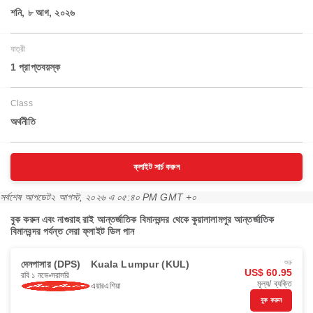
শনি, ৮ আগ, ২০২৬
যাত্রী
1 প্রাপ্তবয়স্ক
Class
অর্থনীতি
ফ্লাইট সার্চ করুন
সর্বশেষ আপডেট
২ আগস্ট, ২০২৬ এ ০৫:৪০ PM GMT +০
বুক করুন এবং নাগুরাহ রাই আন্তর্জাতিক বিমানবন্দর থেকে কুয়ালালামপুর আন্তর্জাতিক
বিমানবন্দর পর্যন্ত সেরা ফ্লাইট ডিল পান
দেনপাসার (DPS)
Kuala Lumpur (KUL)
শুরু
US$ 60.95
রবি ১ নভে
সরাসরি
মূল্য/ ব্যক্তি
এয়ারএশিয়া
বুক করুন