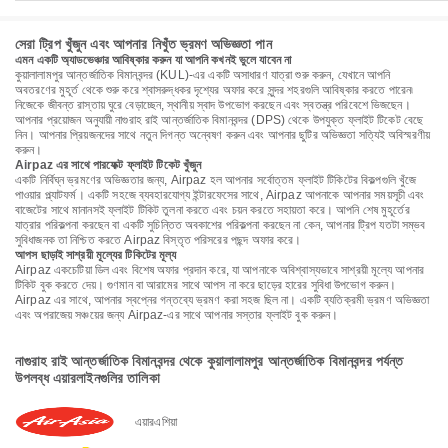
সেরা ট্রিপ খুঁজুন এবং আপনার নিখুঁত ভ্রমণ অভিজ্ঞতা পান
এমন একটি অ্যাডভেঞ্চার আবিষ্কার করুন যা আপনি কখনই ভুলে যাবেন না
কুয়ালালামপুর আন্তর্জাতিক বিমানবন্দর (KUL)-এর একটি অসাধারণ যাত্রা শুরু করুন, যেখানে আপনি
অবতরণের মুহূর্ত থেকে শুরু করে শ্বাসরুদ্ধকর দৃশ্যের অফার করে সুন্দর শহরগুলি আবিষ্কার করতে পারেন৷
নিজেকে জীবন্ত রাস্তায় ঘুরে বেড়াচ্ছেন, স্থানীয় স্বাদ উপভোগ করছেন এবং স্বতন্ত্র পরিবেশে ভিজছেন।
আপনার প্রয়োজন অনুযায়ী নাগুরাহ রাই আন্তর্জাতিক বিমানবন্দর (DPS) থেকে উপযুক্ত ফ্লাইট টিকেট বেছে
নিন। আপনার প্রিয়জনদের সাথে নতুন দিগন্ত অন্বেষণ করুন এবং আপনার ছুটির অভিজ্ঞতা সত্যিই অবিস্মরণীয়
করুন।
Airpaz এর সাথে পারফেক্ট ফ্লাইট টিকেট খুঁজুন
একটি নির্বিঘ্ন ভ্রমণের অভিজ্ঞতার জন্য, Airpaz হল আপনার সর্বোত্তম ফ্লাইট টিকিটের বিকল্পগুলি খুঁজে
পাওয়ার প্ল্যাটফর্ম। একটি সহজে ব্যবহারযোগ্য ইন্টারফেসের সাথে, Airpaz আপনাকে আপনার সময়সূচী এবং
বাজেটের সাথে মানানসই ফ্লাইট টিকিট তুলনা করতে এবং চয়ন করতে সহায়তা করে। আপনি শেষ মুহূর্তের
যাত্রার পরিকল্পনা করছেন বা একটি সুচিন্তিত অবকাশের পরিকল্পনা করছেন না কেন, আপনার ট্রিপ যতটা সম্ভব
সুবিধাজনক তা নিশ্চিত করতে Airpaz বিস্তৃত পরিসরের পছন্দ অফার করে।
আপস ছাড়াই সাশ্রয়ী মূল্যের টিকিটের মূল্য
Airpaz একচেটিয়া ডিল এবং বিশেষ অফার প্রদান করে, যা আপনাকে অবিশ্বাস্যভাবে সাশ্রয়ী মূল্যে আপনার
টিকিট বুক করতে দেয়। গুণমান বা আরামের সাথে আপস না করে ছাড়ের হারের সুবিধা উপভোগ করুন।
Airpaz এর সাথে, আপনার স্বপ্নের গন্তব্যে ভ্রমণ করা সহজ ছিল না। একটি ব্যতিক্রমী ভ্রমণ অভিজ্ঞতা
এবং অপরাজেয় সঞ্চয়ের জন্য Airpaz-এর সাথে আপনার সস্তার ফ্লাইট বুক করুন।
নাগুরাহ রাই আন্তর্জাতিক বিমানবন্দর থেকে কুয়ালালামপুর আন্তর্জাতিক বিমানবন্দর পর্যন্ত
উপলব্ধ এয়ারলাইনগুলির তালিকা
এয়ারএশিয়া