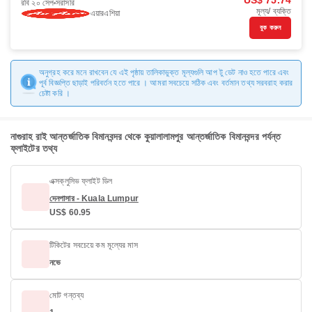
US$ 75.74
রবি ২০ সেপ
সরাসরি
মূল্য/ ব্যক্তি
এয়ারএশিয়া
বুক করুন
অনুগ্রহ করে মনে রাখবেন যে এই পৃষ্ঠায় তালিকাভুক্ত মূল্যগুলি আপ টু ডেট নাও হতে পারে এবং
পূর্ব বিজ্ঞপ্তি ছাড়াই পরিবর্তন হতে পারে । আমরা সবচেয়ে সঠিক এবং বর্তমান তথ্য সরবরাহ করার
চেষ্টা করি ।
নাগুরাহ রাই আন্তর্জাতিক বিমানবন্দর থেকে কুয়ালালামপুর আন্তর্জাতিক বিমানবন্দর পর্যন্ত
ফ্লাইটের তথ্য
এক্সক্লুসিভ ফ্লাইট ডিল
দেনপাসার - Kuala Lumpur
US$ 60.95
টিকিটের সবচেয়ে কম মূল্যের মাস
নভে
মোট গন্তব্য