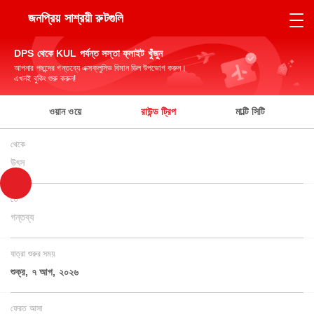
জনপ্রিয় সাশ্রয়ী রুটগুলি
DPS থেকে KUL পর্যন্ত সস্তা ফ্লাইট খুঁজুন
আপনার পছন্দের গন্তব্যে এক্সক্লুসিভ বিমান ডিল উপভোগ করুন।
এখনই বুকিং শুরু করুন!
ওয়ান ওয়ে
রাউন্ড ট্রিপ
মাল্টি সিটি
থেকে
উৎস
তে
গন্তব্য
যাত্রা শুরুর সময়
শুক্র, ৭ আগ, ২০২৬
ফেরত আসা