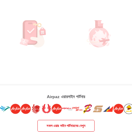
Airpaz এয়ারলাইন পার্টনার
সকল এয়ার লাইন পার্টনারদের দেখুন