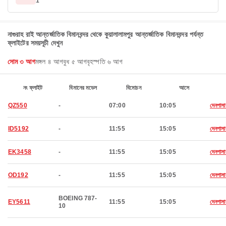
1
নাগুরাহ রাই আন্তর্জাতিক বিমানবন্দর থেকে কুয়ালালামপুর আন্তর্জাতিক বিমানবন্দর পর্যন্ত
ফ্লাইটের সময়সূচী দেখুন
সোম ৩ আগ
মঙ্গল ৪ আগ
বুধ ৫ আগ
বৃহস্পতি ৬ আগ
নং ফ্লাইট
বিমানের মডেল
বিমোচন
আসে
QZ550
-
07:00
10:05
দেনপাসা
ID5192
-
11:55
15:05
দেনপাসা
EK3458
-
11:55
15:05
দেনপাসা
OD192
-
11:55
15:05
দেনপাসা
BOEING 787-
EY5611
11:55
15:05
দেনপাসা
10