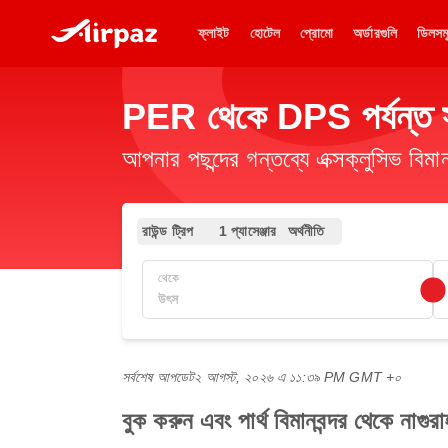
ফ্লাইট
হোটেল
প্রোমো
অর্ডারগুলি
ডিলসম
PER থেকে DPS পর্যন্ত সস্
আপনার পছন্দের গন্তব্যে এক্সক্লুসিভ ব
রাউন্ড ট্রিপ
1 প্যাসেঞ্জার
অর্থনীতি
থেকে
সর্বশেষ আপডেট
২ আগস্ট, ২০২৬ এ ১১:৩৯ PM GMT +০
বুক করুন এবং পার্থ বিমানবন্দর থেকে নাগুর