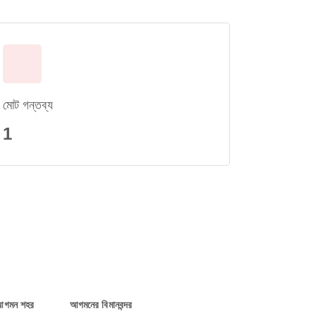
মোট গন্তব্য
1
আগমন শহর
আগমনের বিমানবন্দর