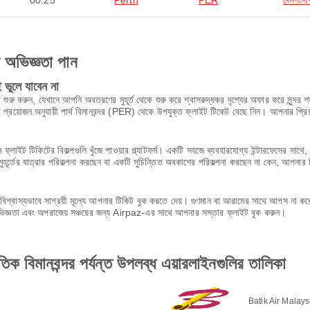
00:25
Perth
PER
দেনপাসা
ণ অভিজ্ঞতা পান
ভুলে যাবেন না
রু করুন, যেখানে আপনি অবতরণের মুহূর্ত থেকে শুরু করে শ্বাসরুদ্ধকর দৃশ্যের অফার করে সুন্দর শহ
প্রয়োজন অনুযায়ী পার্থ বিমানবন্দর (PER) থেকে উপযুক্ত ফ্লাইট টিকেট বেছে নিন। আপনার প্রি
 ফ্লাইট টিকিটের বিকল্পগুলি খুঁজে পাওয়ার প্ল্যাটফর্ম। একটি সহজে ব্যবহারযোগ্য ইন্টারফেসের 
ূর্তের যাত্রার পরিকল্পনা করছেন বা একটি সুচিন্তিত অবকাশের পরিকল্পনা করছেন না কেন, আপনার 
শ্বাস্যভাবে সাশ্রয়ী মূল্যে আপনার টিকিট বুক করতে দেয়। গুণমান বা আরামের সাথে আপস না 
অভিজ্ঞতা এবং অপরাজেয় সঞ্চয়ের জন্য Airpaz-এর সাথে আপনার সস্তার ফ্লাইট বুক করুন।
জাতিক বিমানবন্দর পর্যন্ত উপলব্ধ এয়ারলাইনগুলির তালিকা
Batik Air Malays