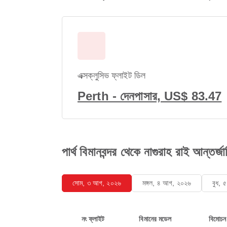
এক্সক্লুসিভ ফ্লাইট ডিল
Perth - দেনপাসার, US$ 83.47
পার্থ বিমানবন্দর থেকে নাগুরাহ রাই আন্তর্জা
সোম, ৩ আগ, ২০২৬
মঙ্গল, ৪ আগ, ২০২৬
বুধ,
নং ফ্লাইট
বিমানের মডেল
বিমোচন