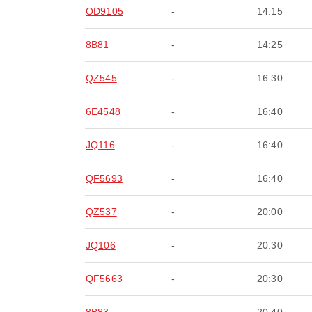
OD9105
-
14:15
8B81
-
14:25
QZ545
-
16:30
6E4548
-
16:40
JQ116
-
16:40
QF5693
-
16:40
QZ537
-
20:00
JQ106
-
20:30
QF5663
-
20:30