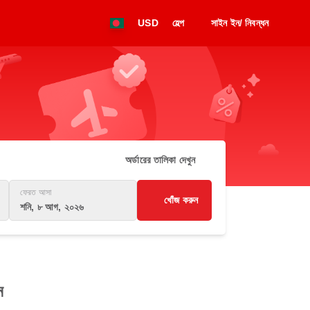
USD
হেল্প
সাইন ইন/ নিবন্ধন
অর্ডারের তালিকা দেখুন
ফেরত আসা
খোঁজ করুন
শনি, ৮ আগ, ২০২৬
ন