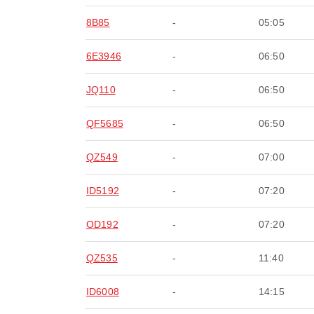
8B85
-
05:05
6E3946
-
06:50
JQ110
-
06:50
QF5685
-
06:50
QZ549
-
07:00
ID5192
-
07:20
OD192
-
07:20
QZ535
-
11:40
ID6008
-
14:15