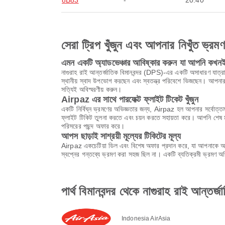
8B83
-
20:40
সেরা ট্রিপ খুঁজুন এবং আপনার নিখুঁত ভ্রম
এমন একটি অ্যাডভেঞ্চার আবিষ্কার করুন যা আপনি কখনই 
নাগুরাহ রাই আন্তর্জাতিক বিমানবন্দর (DPS)-এর একটি অসাধারণ যাত্রা শু
স্থানীয় স্বাদ উপভোগ করছেন এবং স্বতন্ত্র পরিবেশে ভিজছেন। আপনার 
সত্যিই অবিস্মরণীয় করুন।
Airpaz এর সাথে পারফেক্ট ফ্লাইট টিকেট খুঁজুন
একটি নির্বিঘ্ন ভ্রমণের অভিজ্ঞতার জন্য, Airpaz হল আপনার সর্বোত্তম
ফ্লাইট টিকিট তুলনা করতে এবং চয়ন করতে সহায়তা করে। আপনি শেষ মুহ
পরিসরের পছন্দ অফার করে।
আপস ছাড়াই সাশ্রয়ী মূল্যের টিকিটের মূল্য
Airpaz একচেটিয়া ডিল এবং বিশেষ অফার প্রদান করে, যা আপনাকে অবি
স্বপ্নের গন্তব্যে ভ্রমণ করা সহজ ছিল না। একটি ব্যতিক্রমী ভ্রমণ 
পার্থ বিমানবন্দর থেকে নাগুরাহ রাই আন্তর্
Indonesia AirAsia