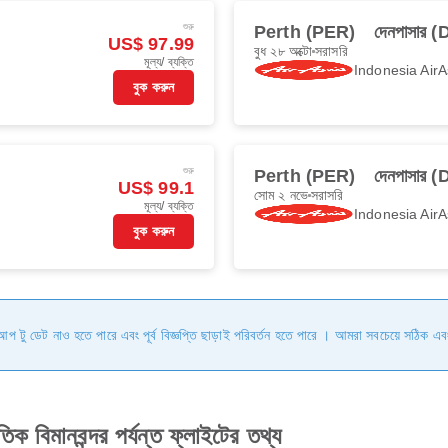
শুরু
Perth (PER)
দেনপাসার 
US$ 97.99
বুধ ২৮ অক্টো
সরাসরি
মূল্য/ ব্যক্তি
Indonesia AirA
বুক করুন
শুরু
Perth (PER)
দেনপাসার 
US$ 99.1
সোম ২ নভে
সরাসরি
মূল্য/ ব্যক্তি
Indonesia AirA
বুক করুন
ি আপ টু ডেট নাও হতে পারে এবং পূর্ব বিজ্ঞপ্তি ছাড়াই পরিবর্তন হতে পারে । আমরা সবচেয়ে সঠিক এব
াতিক বিমানবন্দর পর্যন্ত ফ্লাইটের তথ্য