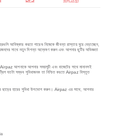
র
DPS
ভাড়া দেখুন
রগুলি আবিষ্কার করতে পারেন৷ নিজেকে জীবন্ত রাস্তায় ঘুরে বেড়াচ্ছেন,
য়জনদের সাথে নতুন দিগন্ত অন্বেষণ করুন এবং আপনার ছুটির অভিজ্ঞতা
সাথে, Airpaz আপনাকে আপনার সময়সূচী এবং বাজেটের সাথে মানানসই
ট্রিপ যতটা সম্ভব সুবিধাজনক তা নিশ্চিত করতে Airpaz বিস্তৃত
করে ছাড়ের হারের সুবিধা উপভোগ করুন। Airpaz এর সাথে, আপনার
ia