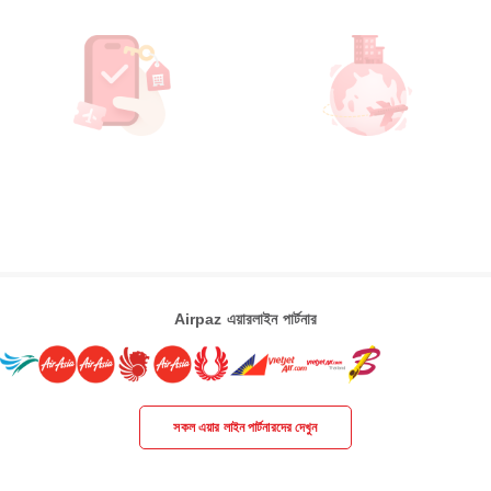
Airpaz এয়ারলাইন পার্টনার
সকল এয়ার লাইন পার্টনারদের দেখুন