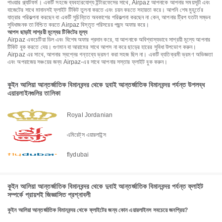
পাওয়ার প্ল্যাটফর্ম। একটি সহজে ব্যবহারযোগ্য ইন্টারফেসের সাথে, Airpaz আপনাকে আপনার সময়সূচী এবং
বাজেটের সাথে মানানসই ফ্লাইট টিকিট তুলনা করতে এবং চয়ন করতে সহায়তা করে। আপনি শেষ মুহূর্তের
যাত্রার পরিকল্পনা করছেন বা একটি সুচিন্তিত অবকাশের পরিকল্পনা করছেন না কেন, আপনার ট্রিপ যতটা সম্ভব
সুবিধাজনক তা নিশ্চিত করতে Airpaz বিস্তৃত পরিসরের পছন্দ অফার করে।
আপস ছাড়াই সাশ্রয়ী মূল্যের টিকিটের মূল্য
Airpaz একচেটিয়া ডিল এবং বিশেষ অফার প্রদান করে, যা আপনাকে অবিশ্বাস্যভাবে সাশ্রয়ী মূল্যে আপনার
টিকিট বুক করতে দেয়। গুণমান বা আরামের সাথে আপস না করে ছাড়ের হারের সুবিধা উপভোগ করুন।
Airpaz এর সাথে, আপনার স্বপ্নের গন্তব্যে ভ্রমণ করা সহজ ছিল না। একটি ব্যতিক্রমী ভ্রমণ অভিজ্ঞতা
এবং অপরাজেয় সঞ্চয়ের জন্য Airpaz-এর সাথে আপনার সস্তার ফ্লাইট বুক করুন।
কুইন আলিয়া আন্তর্জাতিক বিমানবন্দর থেকে দুবাই আন্তর্জাতিক বিমানবন্দর পর্যন্ত উপলব্ধ
এয়ারলাইনগুলির তালিকা
Royal Jordanian
এমিরেট্‌স এয়ারলাইন্স
flydubai
কুইন আলিয়া আন্তর্জাতিক বিমানবন্দর থেকে দুবাই আন্তর্জাতিক বিমানবন্দর পর্যন্ত ফ্লাইট
সম্পর্কে প্রায়শই জিজ্ঞাসিত প্রশ্নাবলী
কুইন আলিয়া আন্তর্জাতিক বিমানবন্দর থেকে ফ্লাইটের জন্য কোন এয়ারলাইনস সবচেয়ে জনপ্রিয়?