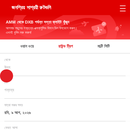
জনপ্রিয় সাশ্রয়ী রুটগুলি
AMM থেকে DXB পর্যন্ত সস্তা ফ্লাইট খুঁজুন
আপনার পছন্দের গন্তব্যে এক্সক্লুসিভ বিমান ডিল উপভোগ করুন।
এখনই বুকিং শুরু করুন!
ওয়ান ওয়ে
রাউন্ড ট্রিপ
মাল্টি সিটি
থেকে
উৎস
তে
গন্তব্য
যাত্রা শুরুর সময়
রবি, ৯ আগ, ২০২৬
ফেরত আসা