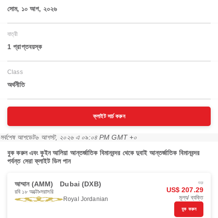
সোম, ১০ আগ, ২০২৬
যাত্রী
1 প্রাপ্তবয়স্ক
Class
অর্থনীতি
ফ্লাইট সার্চ করুন
সর্বশেষ আপডেট
৬ আগস্ট, ২০২৬ এ ০৯:০৪ PM GMT +০
বুক করুন এবং কুইন আলিয়া আন্তর্জাতিক বিমানবন্দর থেকে দুবাই আন্তর্জাতিক বিমানবন্দর
পর্যন্ত সেরা ফ্লাইট ডিল পান
আম্মান (AMM)
Dubai (DXB)
শুরু
US$ 207.29
রবি ১৮ অক্টো
সরাসরি
মূল্য/ ব্যক্তি
Royal Jordanian
বুক করুন