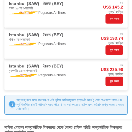
Istanbul (SAW)
বৈরুত (BEY)
শুরু
US$ 145.2
মঙ্গল ১৮ আগ
সরাসরি
মূল্য/ ব্যক্তি
Pegasus Airlines
বুক করুন
Istanbul (SAW)
বৈরুত (BEY)
শুরু
US$ 193.74
শনি ৮ আগ
সরাসরি
মূল্য/ ব্যক্তি
Pegasus Airlines
বুক করুন
Istanbul (SAW)
বৈরুত (BEY)
শুরু
US$ 235.96
বৃহস্পতি ১৩ আগ
সরাসরি
মূল্য/ ব্যক্তি
Pegasus Airlines
বুক করুন
অনুগ্রহ করে মনে রাখবেন যে এই পৃষ্ঠায় তালিকাভুক্ত মূল্যগুলি আপ টু ডেট নাও হতে পারে এবং
পূর্ব বিজ্ঞপ্তি ছাড়াই পরিবর্তন হতে পারে । আমরা সবচেয়ে সঠিক এবং বর্তমান তথ্য সরবরাহ করার
চেষ্টা করি ।
সাবিহা গোকেন আন্তর্জাতিক বিমানবন্দর থেকে বৈরুত-রাফিক হরিরি আন্তর্জাতিক বিমানবন্দর