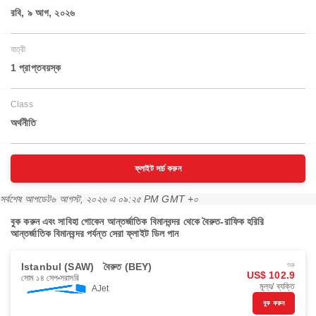
রবি, ৯ আগ, ২০২৬
যাত্রী
1 প্রাপ্তবয়স্ক
Class
অর্থনীতি
ফ্লাইট সার্চ করুন
সর্বশেষ আপডেট
৬ আগস্ট, ২০২৬ এ ০৯:২৫ PM GMT +০
বুক করুন এবং সাবিহা গোকেন আন্তর্জাতিক বিমানবন্দর থেকে বৈরুত-রাফিক হরিরি
আন্তর্জাতিক বিমানবন্দর পর্যন্ত সেরা ফ্লাইট ডিল পান
Istanbul (SAW)
বৈরুত (BEY)
শুরু
US$ 102.9
সোম ১৪ সেপ
সরাসরি
মূল্য/ ব্যক্তি
AJet
বুক করুন