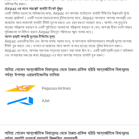
অবিস্মরণীয় করুন।
Airpaz এর সাথে পারফেক্ট ফ্লাইট টিকেট খুঁজুন
একটি নির্বিঘ্ন ভ্রমণের অভিজ্ঞতার জন্য, Airpaz হল আপনার সর্বোত্তম ফ্লাইট টিকিটের বিকল্পগুলি খুঁজে
পাওয়ার প্ল্যাটফর্ম। একটি সহজে ব্যবহারযোগ্য ইন্টারফেসের সাথে, Airpaz আপনাকে আপনার সময়সূচী এবং
বাজেটের সাথে মানানসই ফ্লাইট টিকিট তুলনা করতে এবং চয়ন করতে সহায়তা করে। আপনি শেষ মুহূর্তের
যাত্রার পরিকল্পনা করছেন বা একটি সুচিন্তিত অবকাশের পরিকল্পনা করছেন না কেন, আপনার ট্রিপ যতটা সম্ভব
সুবিধাজনক তা নিশ্চিত করতে Airpaz বিস্তৃত পরিসরের পছন্দ অফার করে।
আপস ছাড়াই সাশ্রয়ী মূল্যের টিকিটের মূল্য
Airpaz একচেটিয়া ডিল এবং বিশেষ অফার প্রদান করে, যা আপনাকে অবিশ্বাস্যভাবে সাশ্রয়ী মূল্যে আপনার
টিকিট বুক করতে দেয়। গুণমান বা আরামের সাথে আপস না করে ছাড়ের হারের সুবিধা উপভোগ করুন।
Airpaz এর সাথে, আপনার স্বপ্নের গন্তব্যে ভ্রমণ করা সহজ ছিল না। একটি ব্যতিক্রমী ভ্রমণ অভিজ্ঞতা
এবং অপরাজেয় সঞ্চয়ের জন্য Airpaz-এর সাথে আপনার সস্তার ফ্লাইট বুক করুন।
সাবিহা গোকেন আন্তর্জাতিক বিমানবন্দর থেকে বৈরুত-রাফিক হরিরি আন্তর্জাতিক বিমানবন্দর
পর্যন্ত উপলব্ধ এয়ারলাইনগুলির তালিকা
Pegasus Airlines
AJet
সাবিহা গোকেন আন্তর্জাতিক বিমানবন্দর থেকে বৈরুত-রাফিক হরিরি আন্তর্জাতিক বিমানবন্দর
পর্যন্ত ফ্লাইট সম্পর্কে প্রায়শই জিজ্ঞাসিত প্রশ্নাবলী