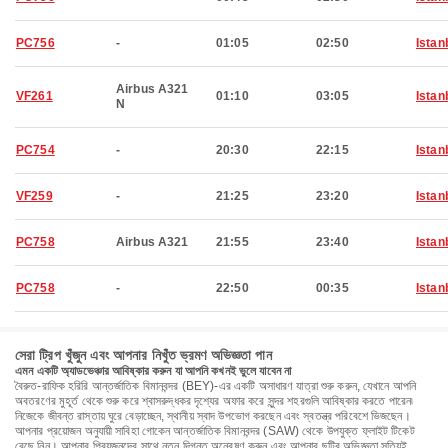
PC756
-
01:05
02:50
Istan
Airbus A321
VF261
01:10
03:05
Istan
N
PC754
-
20:30
22:15
Istan
VF259
-
21:25
23:20
Istan
PC758
Airbus A321
21:55
23:40
Istan
PC758
-
22:50
00:35
Istan
সেরা ট্রিপ খুঁজুন এবং আপনার নিখুঁত ভ্রমণ অভিজ্ঞতা পান
এমন একটি অ্যাডভেঞ্চার আবিষ্কার করুন যা আপনি কখনই ভুলে যাবেন না
বৈরুত-রাফিক হরিরি আন্তর্জাতিক বিমানবন্দর (BEY)-এর একটি অসাধারণ যাত্রা শুরু করুন, যেখানে আপনি
অবতরণের মুহূর্ত থেকে শুরু করে শ্বাসরুদ্ধকর দৃশ্যের অফার করে সুন্দর শহরগুলি আবিষ্কার করতে পারেন৷
নিজেকে জীবন্ত রাস্তায় ঘুরে বেড়াচ্ছেন, স্থানীয় স্বাদ উপভোগ করছেন এবং স্বতন্ত্র পরিবেশে ভিজছেন।
আপনার প্রয়োজন অনুযায়ী সাবিহা গোকেন আন্তর্জাতিক বিমানবন্দর (SAW) থেকে উপযুক্ত ফ্লাইট টিকেট
বেছে নিন। আপনার প্রিয়জনদের সাথে নতুন দিগন্ত অন্বেষণ করুন এবং আপনার ছুটির অভিজ্ঞতা সত্যিই