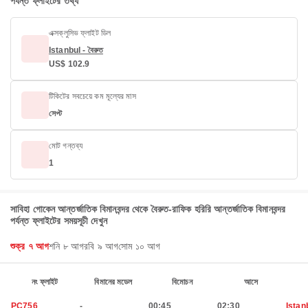
পর্যন্ত ফ্লাইটের তথ্য
এক্সক্লুসিভ ফ্লাইট ডিল
Istanbul - বৈরুত
US$ 102.9
টিকিটের সবচেয়ে কম মূল্যের মাস
সেপ্ট
মোট গন্তব্য
1
সাবিহা গোকেন আন্তর্জাতিক বিমানবন্দর থেকে বৈরুত-রাফিক হরিরি আন্তর্জাতিক বিমানবন্দর
পর্যন্ত ফ্লাইটের সময়সূচী দেখুন
শুক্র ৭ আগ
শনি ৮ আগ
রবি ৯ আগ
সোম ১০ আগ
নং ফ্লাইট
বিমানের মডেল
বিমোচন
আসে
PC756
-
00:45
02:30
Istan