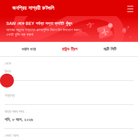
জনপ্রিয় সাশ্রয়ী রুটগুলি
SAW থেকে BEY পর্যন্ত সস্তা ফ্লাইট খুঁজুন
আপনার পছন্দের গন্তব্যে এক্সক্লুসিভ বিমান ডিল উপভোগ করুন।
এখনই বুকিং শুরু করুন!
ওয়ান ওয়ে
রাউন্ড ট্রিপ
মাল্টি সিটি
থেকে
উৎস
তে
গন্তব্য
যাত্রা শুরুর সময়
শনি, ৮ আগ, ২০২৬
ফেরত আসা