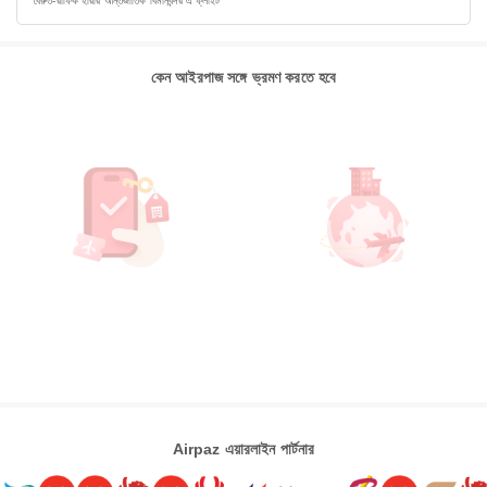
বৈরুত-রাফিক হরিরি আন্তর্জাতিক বিমানবন্দর এ ফ্লাইট
কেন আইরপাজ সঙ্গে ভ্রমণ করতে হবে
Airpaz এয়ারলাইন পার্টনার