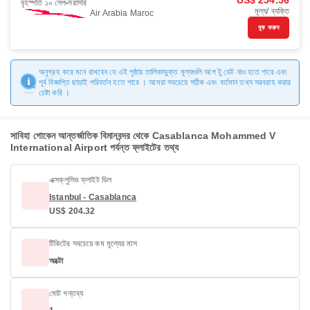
US$ 254.56
বৃহস্পতি ১০ সেপ
সরাসরি
মূল্য/ ব্যক্তি
Air Arabia Maroc
বুক করুন
অনুগ্রহ করে মনে রাখবেন যে এই পৃষ্ঠায় তালিকাভুক্ত মূল্যগুলি আপ টু ডেট নাও হতে পারে এবং
পূর্ব বিজ্ঞপ্তি ছাড়াই পরিবর্তন হতে পারে । আমরা সবচেয়ে সঠিক এবং বর্তমান তথ্য সরবরাহ করার
চেষ্টা করি ।
সাবিহা গোকেন আন্তর্জাতিক বিমানবন্দর থেকে Casablanca Mohammed V
International Airport পর্যন্ত ফ্লাইটের তথ্য
এক্সক্লুসিভ ফ্লাইট ডিল
Istanbul - Casablanca
US$ 204.32
টিকিটের সবচেয়ে কম মূল্যের মাস
অক্টো
মোট গন্তব্য