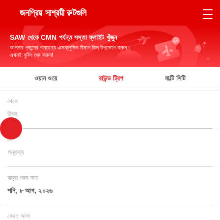
জনপ্রিয় সাশ্রয়ী রুটগুলি
SAW থেকে CMN পর্যন্ত সস্তা ফ্লাইট খুঁজুন
আপনার পছন্দের গন্তব্যে এক্সক্লুসিভ বিমান ডিল উপভোগ করুন।
এখনই বুকিং শুরু করুন!
ওয়ান ওয়ে
রাউন্ড ট্রিপ
মাল্টি সিটি
থেকে
উৎস
তে
গন্তব্য
যাত্রা শুরুর সময়
শনি, ৮ আগ, ২০২৬
ফেরত আসা