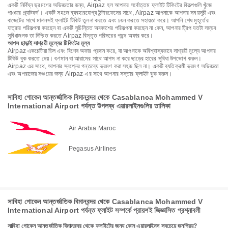
একটি নির্বিঘ্ন ভ্রমণের অভিজ্ঞতার জন্য, Airpaz হল আপনার সর্বোত্তম ফ্লাইট টিকিটের বিকল্পগুলি খুঁজে
পাওয়ার প্ল্যাটফর্ম। একটি সহজে ব্যবহারযোগ্য ইন্টারফেসের সাথে, Airpaz আপনাকে আপনার সময়সূচী এবং
বাজেটের সাথে মানানসই ফ্লাইট টিকিট তুলনা করতে এবং চয়ন করতে সহায়তা করে। আপনি শেষ মুহূর্তের
যাত্রার পরিকল্পনা করছেন বা একটি সুচিন্তিত অবকাশের পরিকল্পনা করছেন না কেন, আপনার ট্রিপ যতটা সম্ভব
সুবিধাজনক তা নিশ্চিত করতে Airpaz বিস্তৃত পরিসরের পছন্দ অফার করে।
আপস ছাড়াই সাশ্রয়ী মূল্যের টিকিটের মূল্য
Airpaz একচেটিয়া ডিল এবং বিশেষ অফার প্রদান করে, যা আপনাকে অবিশ্বাস্যভাবে সাশ্রয়ী মূল্যে আপনার
টিকিট বুক করতে দেয়। গুণমান বা আরামের সাথে আপস না করে ছাড়ের হারের সুবিধা উপভোগ করুন।
Airpaz এর সাথে, আপনার স্বপ্নের গন্তব্যে ভ্রমণ করা সহজ ছিল না। একটি ব্যতিক্রমী ভ্রমণ অভিজ্ঞতা
এবং অপরাজেয় সঞ্চয়ের জন্য Airpaz-এর সাথে আপনার সস্তার ফ্লাইট বুক করুন।
সাবিহা গোকেন আন্তর্জাতিক বিমানবন্দর থেকে Casablanca Mohammed V
International Airport পর্যন্ত উপলব্ধ এয়ারলাইনগুলির তালিকা
Air Arabia Maroc
Pegasus Airlines
সাবিহা গোকেন আন্তর্জাতিক বিমানবন্দর থেকে Casablanca Mohammed V
International Airport পর্যন্ত ফ্লাইট সম্পর্কে প্রায়শই জিজ্ঞাসিত প্রশ্নাবলী
সাবিহা গোকেন আন্তর্জাতিক বিমানবন্দর থেকে ফ্লাইটের জন্য কোন এয়ারলাইনস সবচেয়ে জনপ্রিয়?