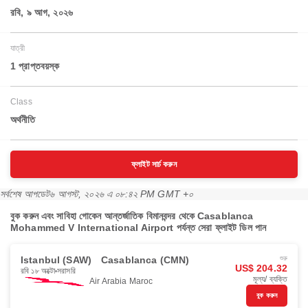
রবি, ৯ আগ, ২০২৬
যাত্রী
1 প্রাপ্তবয়স্ক
Class
অর্থনীতি
ফ্লাইট সার্চ করুন
সর্বশেষ আপডেট
৬ আগস্ট, ২০২৬ এ ০৮:৪২ PM GMT +০
বুক করুন এবং সাবিহা গোকেন আন্তর্জাতিক বিমানবন্দর থেকে Casablanca
Mohammed V International Airport পর্যন্ত সেরা ফ্লাইট ডিল পান
Istanbul (SAW)
Casablanca (CMN)
শুরু
US$ 204.32
রবি ১৮ অক্টো
সরাসরি
মূল্য/ ব্যক্তি
Air Arabia Maroc
বুক করুন