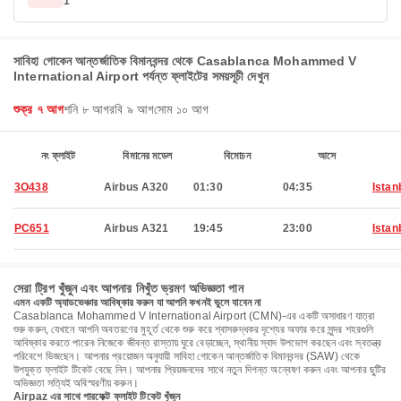
1
সাবিহা গোকেন আন্তর্জাতিক বিমানবন্দর থেকে Casablanca Mohammed V
International Airport পর্যন্ত ফ্লাইটের সময়সূচী দেখুন
শুক্র ৭ আগ
শনি ৮ আগ
রবি ৯ আগ
সোম ১০ আগ
নং ফ্লাইট
বিমানের মডেল
বিমোচন
আসে
3O438
Airbus A320
01:30
04:35
Istan
PC651
Airbus A321
19:45
23:00
Istan
সেরা ট্রিপ খুঁজুন এবং আপনার নিখুঁত ভ্রমণ অভিজ্ঞতা পান
এমন একটি অ্যাডভেঞ্চার আবিষ্কার করুন যা আপনি কখনই ভুলে যাবেন না
Casablanca Mohammed V International Airport (CMN)-এর একটি অসাধারণ যাত্রা
শুরু করুন, যেখানে আপনি অবতরণের মুহূর্ত থেকে শুরু করে শ্বাসরুদ্ধকর দৃশ্যের অফার করে সুন্দর শহরগুলি
আবিষ্কার করতে পারেন৷ নিজেকে জীবন্ত রাস্তায় ঘুরে বেড়াচ্ছেন, স্থানীয় স্বাদ উপভোগ করছেন এবং স্বতন্ত্র
পরিবেশে ভিজছেন। আপনার প্রয়োজন অনুযায়ী সাবিহা গোকেন আন্তর্জাতিক বিমানবন্দর (SAW) থেকে
উপযুক্ত ফ্লাইট টিকেট বেছে নিন। আপনার প্রিয়জনদের সাথে নতুন দিগন্ত অন্বেষণ করুন এবং আপনার ছুটির
অভিজ্ঞতা সত্যিই অবিস্মরণীয় করুন।
Airpaz এর সাথে পারফেক্ট ফ্লাইট টিকেট খুঁজুন