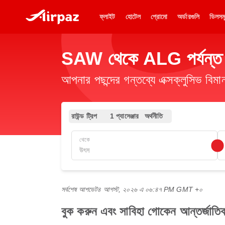
ফ্লাইট
হোটেল
প্রোমো
অর্ডারগুলি
ডিলসম
SAW থেকে ALG পর্যন্ত সস
আপনার পছন্দের গন্তব্যে এক্সক্লুসিভ ব
রাউন্ড ট্রিপ
1 প্যাসেঞ্জার
অর্থনীতি
থেকে
সর্বশেষ আপডেট
৪ আগস্ট, ২০২৬ এ ০৬:৪৭ PM GMT +০
বুক করুন এবং সাবিহা গোকেন আন্তর্জা