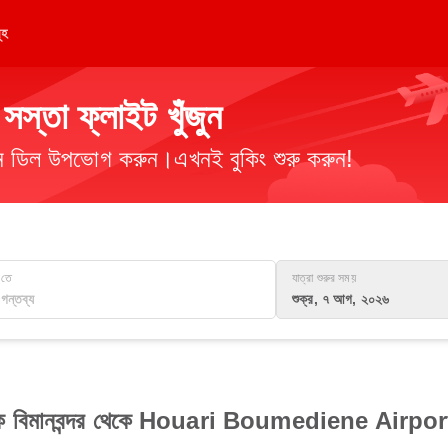
ূহ
্তা ফ্লাইট খুঁজুন
িমান ডিল উপভোগ করুন।এখনই বুকিং শুরু করুন!
তে
যাত্রা শুরুর সময়
শুক্র, ৭ আগ, ২০২৬
তিক বিমানবন্দর থেকে Houari Boumediene Airport প