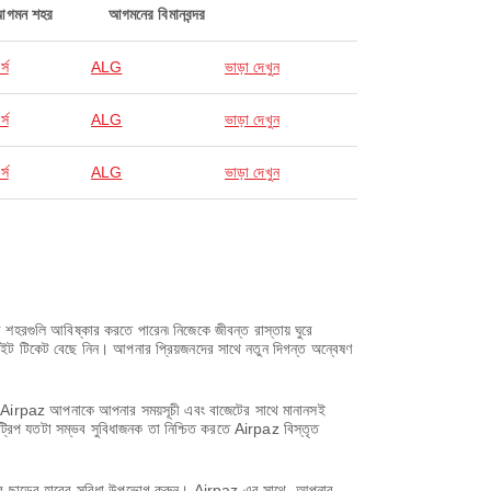
আগমন শহর
আগমনের বিমানবন্দর
্স
ALG
ভাড়া দেখুন
্স
ALG
ভাড়া দেখুন
্স
ALG
ভাড়া দেখুন
হরগুলি আবিষ্কার করতে পারেন৷ নিজেকে জীবন্ত রাস্তায় ঘুরে
লাইট টিকেট বেছে নিন। আপনার প্রিয়জনদের সাথে নতুন দিগন্ত অন্বেষণ
সাথে, Airpaz আপনাকে আপনার সময়সূচী এবং বাজেটের সাথে মানানসই
ট্রিপ যতটা সম্ভব সুবিধাজনক তা নিশ্চিত করতে Airpaz বিস্তৃত
করে ছাড়ের হারের সুবিধা উপভোগ করুন। Airpaz এর সাথে, আপনার