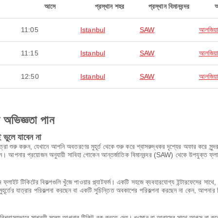
আসে
প্রস্থান শহর
প্রস্থান বিমানবন্দর
11:05
Istanbul
SAW
আলজিয়ার
11:15
Istanbul
SAW
আলজিয়ার
12:50
Istanbul
SAW
আলজিয়ার
ণ অভিজ্ঞতা পান
ভুলে যাবেন না
রুন, যেখানে আপনি অবতরণের মুহূর্ত থেকে শুরু করে শ্বাসরুদ্ধকর দৃশ্যের অফার করে সুন্দর শ
জছেন। আপনার প্রয়োজন অনুযায়ী সাবিহা গোকেন আন্তর্জাতিক বিমানবন্দর (SAW) থেকে উপযুক্ত ফ্
 ফ্লাইট টিকিটের বিকল্পগুলি খুঁজে পাওয়ার প্ল্যাটফর্ম। একটি সহজে ব্যবহারযোগ্য ইন্টারফেসের 
ূর্তের যাত্রার পরিকল্পনা করছেন বা একটি সুচিন্তিত অবকাশের পরিকল্পনা করছেন না কেন, আপনার 
শ্বাস্যভাবে সাশ্রয়ী মূল্যে আপনার টিকিট বুক করতে দেয়। গুণমান বা আরামের সাথে আপস না 