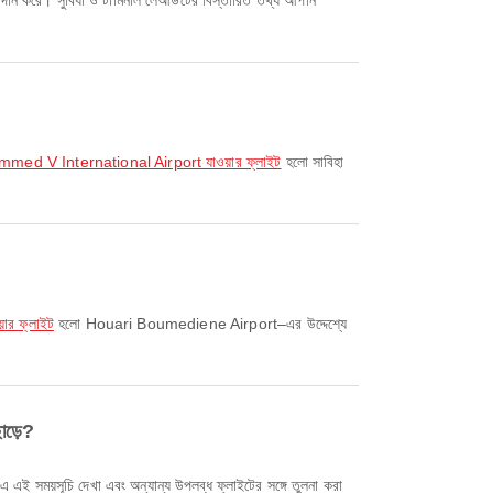
রদান করে। সুবিধা ও টার্মিনাল লেআউটের বিস্তারিত তথ্য আপনি
ammed V International Airport যাওয়ার ফ্লাইট
হলো সাবিহা
ার ফ্লাইট
হলো Houari Boumediene Airport–এর উদ্দেশ্যে
াড়ে?