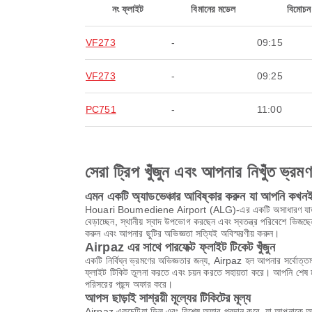
নং ফ্লাইট
বিমানের মডেল
বিমোচন
VF273
-
09:15
VF273
-
09:25
PC751
-
11:00
সেরা ট্রিপ খুঁজুন এবং আপনার নিখুঁত ভ্রম
এমন একটি অ্যাডভেঞ্চার আবিষ্কার করুন যা আপনি কখনই 
Houari Boumediene Airport (ALG)-এর একটি অসাধারণ যাত্রা শুরু ক
বেড়াচ্ছেন, স্থানীয় স্বাদ উপভোগ করছেন এবং স্বতন্ত্র পরিবেশে ভি
করুন এবং আপনার ছুটির অভিজ্ঞতা সত্যিই অবিস্মরণীয় করুন।
Airpaz এর সাথে পারফেক্ট ফ্লাইট টিকেট খুঁজুন
একটি নির্বিঘ্ন ভ্রমণের অভিজ্ঞতার জন্য, Airpaz হল আপনার সর্বোত্তম
ফ্লাইট টিকিট তুলনা করতে এবং চয়ন করতে সহায়তা করে। আপনি শেষ মুহ
পরিসরের পছন্দ অফার করে।
আপস ছাড়াই সাশ্রয়ী মূল্যের টিকিটের মূল্য
Airpaz একচেটিয়া ডিল এবং বিশেষ অফার প্রদান করে, যা আপনাকে অবি