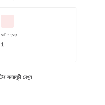
মোট গন্তব্য
1
 সময়সূচী দেখুন