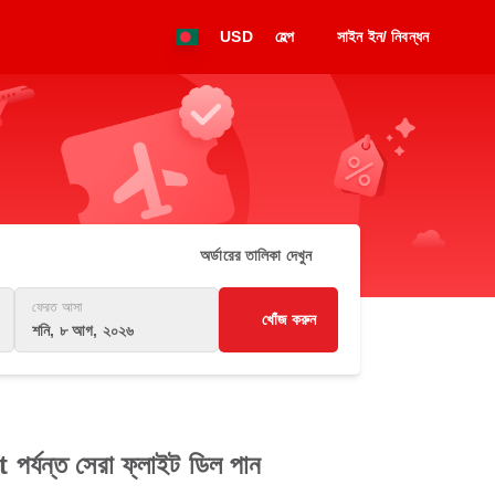
USD
হেল্প
সাইন ইন/ নিবন্ধন
অর্ডারের তালিকা দেখুন
ফেরত আসা
খোঁজ করুন
শনি, ৮ আগ, ২০২৬
র্যন্ত সেরা ফ্লাইট ডিল পান