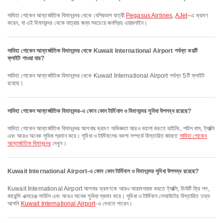
সাবিহা গোকেন আন্তর্জাতিক বিমানবন্দর থেকে বেশিরভাগ যাত্রী
Pegasus Airlines
,
AJet
–এ ভ্রমণ
করেন, যা এই বিমানবন্দর থেকে যাত্রার জন্য সবচেয়ে জনপ্রিয় এয়ারলাইন।
সাবিহা গোকেন আন্তর্জাতিক বিমানবন্দর থেকে Kuwait International Airport পর্যন্ত কয়টি
ফ্লাইট পাওয়া যায়?
সাবিহা গোকেন আন্তর্জাতিক বিমানবন্দর থেকে Kuwait International Airport পর্যন্ত 5টি ফ্লাইট
রয়েছে।
সাবিহা গোকেন আন্তর্জাতিক বিমানবন্দর-এ কোন কোন টার্মিনাল ও বিমানবন্দর সুবিধা উপলব্ধ রয়েছে?
সাবিহা গোকেন আন্তর্জাতিক বিমানবন্দর আপনার ভ্রমণ অভিজ্ঞতা আরও ভালো করতে ডাইনিং, শাটল বাস, ট্যাক্সি
এবং আরও অনেক সুবিধা প্রদান করে। সুবিধা ও টার্মিনালের নকশা সম্পর্কে বিস্তারিত জানতে
সাবিহা গোকেন
আন্তর্জাতিক বিমানবন্দর
দেখুন।
Kuwait International Airport-এ কোন কোন টার্মিনাল ও বিমানবন্দর সুবিধা উপলব্ধ রয়েছে?
Kuwait International Airport আপনার ভ্রমণকে আরও আরামদায়ক করতে ট্যাক্সি, ডিউটি ফ্রি শপ,
কারেন্সি এক্সচেঞ্জ সার্ভিস এবং আরও অনেক সুবিধা প্রদান করে। সুবিধা ও টার্মিনাল লেআউটের বিস্তারিত তথ্য
আপনি
Kuwait International Airport
-এ দেখতে পারেন।