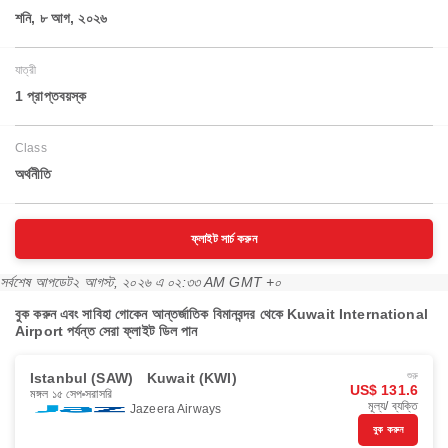
শনি, ৮ আগ, ২০২৬
যাত্রী
1 প্রাপ্তবয়স্ক
Class
অর্থনীতি
ফ্লাইট সার্চ করুন
সর্বশেষ আপডেট
২ আগস্ট, ২০২৬ এ ০২:৩৩ AM GMT +০
বুক করুন এবং সাবিহা গোকেন আন্তর্জাতিক বিমানবন্দর থেকে Kuwait International
Airport পর্যন্ত সেরা ফ্লাইট ডিল পান
Istanbul (SAW)
Kuwait (KWI)
শুরু
US$ 131.6
মঙ্গল ১৫ সেপ
সরাসরি
মূল্য/ ব্যক্তি
Jazeera Airways
বুক করুন