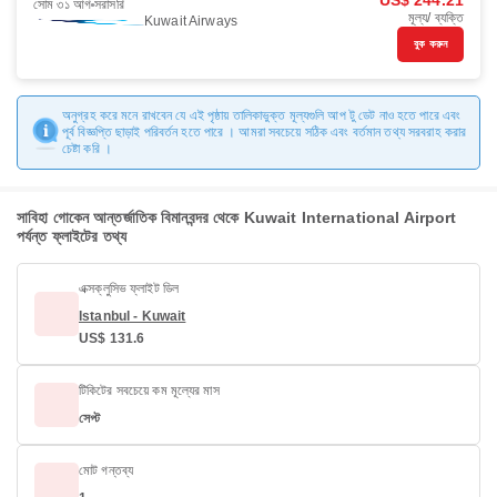
US$ 244.21
সোম ৩১ আগ
সরাসরি
মূল্য/ ব্যক্তি
Kuwait Airways
বুক করুন
অনুগ্রহ করে মনে রাখবেন যে এই পৃষ্ঠায় তালিকাভুক্ত মূল্যগুলি আপ টু ডেট নাও হতে পারে এবং
পূর্ব বিজ্ঞপ্তি ছাড়াই পরিবর্তন হতে পারে । আমরা সবচেয়ে সঠিক এবং বর্তমান তথ্য সরবরাহ করার
চেষ্টা করি ।
সাবিহা গোকেন আন্তর্জাতিক বিমানবন্দর থেকে Kuwait International Airport
পর্যন্ত ফ্লাইটের তথ্য
এক্সক্লুসিভ ফ্লাইট ডিল
Istanbul - Kuwait
US$ 131.6
টিকিটের সবচেয়ে কম মূল্যের মাস
সেপ্ট
মোট গন্তব্য