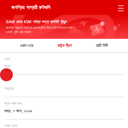
জনপ্রিয় সাশ্রয়ী রুটগুলি
SAW থেকে KWI পর্যন্ত সস্তা ফ্লাইট খুঁজুন
আপনার পছন্দের গন্তব্যে এক্সক্লুসিভ বিমান ডিল উপভোগ করুন।
এখনই বুকিং শুরু করুন!
ওয়ান ওয়ে
রাউন্ড ট্রিপ
মাল্টি সিটি
থেকে
উৎস
তে
গন্তব্য
যাত্রা শুরুর সময়
শুক্র, ৭ আগ, ২০২৬
ফেরত আসা