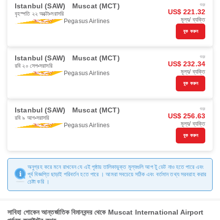
Istanbul (SAW)
Muscat (MCT)
শুরু
US$ 221.32
বৃহস্পতি ২২ অক্টো
সরাসরি
মূল্য/ ব্যক্তি
Pegasus Airlines
বুক করুন
Istanbul (SAW)
Muscat (MCT)
শুরু
US$ 232.34
রবি ২০ সেপ
সরাসরি
মূল্য/ ব্যক্তি
Pegasus Airlines
বুক করুন
Istanbul (SAW)
Muscat (MCT)
শুরু
US$ 256.63
রবি ৯ আগ
সরাসরি
মূল্য/ ব্যক্তি
Pegasus Airlines
বুক করুন
অনুগ্রহ করে মনে রাখবেন যে এই পৃষ্ঠায় তালিকাভুক্ত মূল্যগুলি আপ টু ডেট নাও হতে পারে এবং
পূর্ব বিজ্ঞপ্তি ছাড়াই পরিবর্তন হতে পারে । আমরা সবচেয়ে সঠিক এবং বর্তমান তথ্য সরবরাহ করার
চেষ্টা করি ।
সাবিহা গোকেন আন্তর্জাতিক বিমানবন্দর থেকে Muscat International Airport