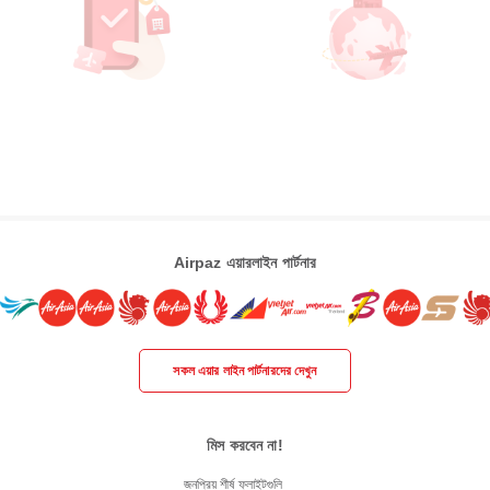
Airpaz এয়ারলাইন পার্টনার
সকল এয়ার লাইন পার্টনারদের দেখুন
মিস করবেন না!
জনপ্রিয় শীর্ষ ফ্লাইটগুলি