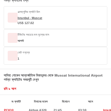
পর্যন্ত ফ্লাইটের তথ্য
এক্সক্লুসিভ ফ্লাইট ডিল
Istanbul - Muscat
US$ 127.02
টিকিটের সবচেয়ে কম মূল্যের মাস
আগস্ট
মোট গন্তব্য
1
সাবিহা গোকেন আন্তর্জাতিক বিমানবন্দর থেকে Muscat International Airport
পর্যন্ত ফ্লাইটের সময়সূচী দেখুন
রবি ৯ আগ
নং ফ্লাইট
বিমানের মডেল
বিমোচন
আসে
PC830
Airbus A320
21:45
03:30
Istan