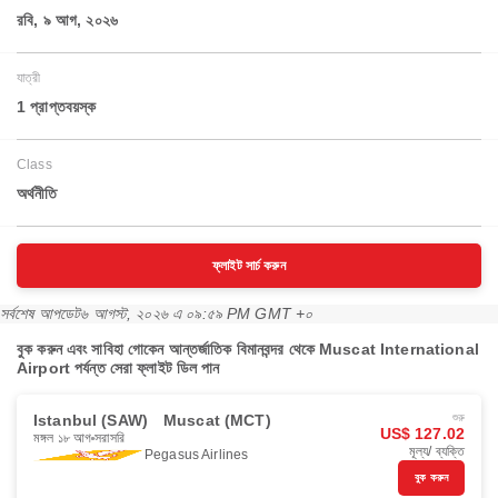
রবি, ৯ আগ, ২০২৬
যাত্রী
1 প্রাপ্তবয়স্ক
Class
অর্থনীতি
ফ্লাইট সার্চ করুন
সর্বশেষ আপডেট
৬ আগস্ট, ২০২৬ এ ০৯:৫৯ PM GMT +০
বুক করুন এবং সাবিহা গোকেন আন্তর্জাতিক বিমানবন্দর থেকে Muscat International
Airport পর্যন্ত সেরা ফ্লাইট ডিল পান
Istanbul (SAW)
Muscat (MCT)
শুরু
US$ 127.02
মঙ্গল ১৮ আগ
সরাসরি
মূল্য/ ব্যক্তি
Pegasus Airlines
বুক করুন