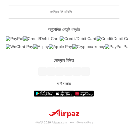
জনপ্রিয় শীর্ষ রুটগুলি
অনুমোদিত পেমেন্ট পদ্ধতি
সোশ্যাল মিডিয়া
ডাউনলোড
কপিরাইট 2026 Airpaz.com। সকল অধিকার সংরক্ষিত।