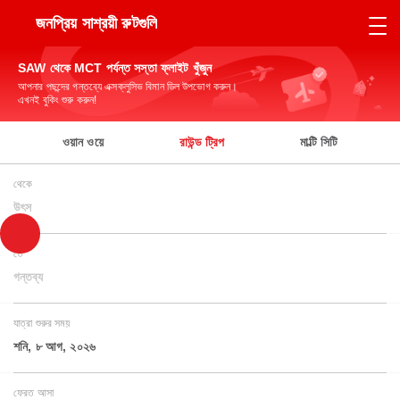
জনপ্রিয় সাশ্রয়ী রুটগুলি
SAW থেকে MCT পর্যন্ত সস্তা ফ্লাইট খুঁজুন
আপনার পছন্দের গন্তব্যে এক্সক্লুসিভ বিমান ডিল উপভোগ করুন।
এখনই বুকিং শুরু করুন!
ওয়ান ওয়ে
রাউন্ড ট্রিপ
মাল্টি সিটি
থেকে
উৎস
তে
গন্তব্য
যাত্রা শুরুর সময়
শনি, ৮ আগ, ২০২৬
ফেরত আসা