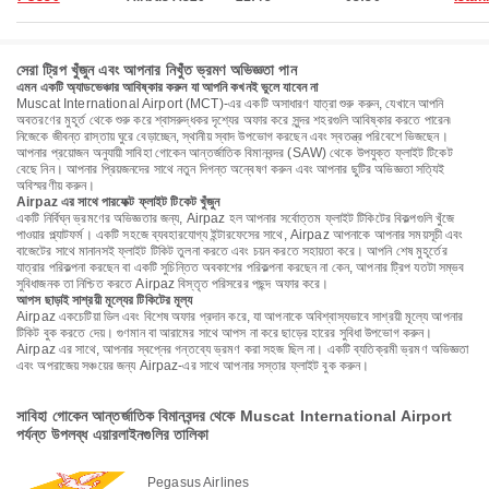
সেরা ট্রিপ খুঁজুন এবং আপনার নিখুঁত ভ্রমণ অভিজ্ঞতা পান
এমন একটি অ্যাডভেঞ্চার আবিষ্কার করুন যা আপনি কখনই ভুলে যাবেন না
Muscat International Airport (MCT)-এর একটি অসাধারণ যাত্রা শুরু করুন, যেখানে আপনি
অবতরণের মুহূর্ত থেকে শুরু করে শ্বাসরুদ্ধকর দৃশ্যের অফার করে সুন্দর শহরগুলি আবিষ্কার করতে পারেন৷
নিজেকে জীবন্ত রাস্তায় ঘুরে বেড়াচ্ছেন, স্থানীয় স্বাদ উপভোগ করছেন এবং স্বতন্ত্র পরিবেশে ভিজছেন।
আপনার প্রয়োজন অনুযায়ী সাবিহা গোকেন আন্তর্জাতিক বিমানবন্দর (SAW) থেকে উপযুক্ত ফ্লাইট টিকেট
বেছে নিন। আপনার প্রিয়জনদের সাথে নতুন দিগন্ত অন্বেষণ করুন এবং আপনার ছুটির অভিজ্ঞতা সত্যিই
অবিস্মরণীয় করুন।
Airpaz এর সাথে পারফেক্ট ফ্লাইট টিকেট খুঁজুন
একটি নির্বিঘ্ন ভ্রমণের অভিজ্ঞতার জন্য, Airpaz হল আপনার সর্বোত্তম ফ্লাইট টিকিটের বিকল্পগুলি খুঁজে
পাওয়ার প্ল্যাটফর্ম। একটি সহজে ব্যবহারযোগ্য ইন্টারফেসের সাথে, Airpaz আপনাকে আপনার সময়সূচী এবং
বাজেটের সাথে মানানসই ফ্লাইট টিকিট তুলনা করতে এবং চয়ন করতে সহায়তা করে। আপনি শেষ মুহূর্তের
যাত্রার পরিকল্পনা করছেন বা একটি সুচিন্তিত অবকাশের পরিকল্পনা করছেন না কেন, আপনার ট্রিপ যতটা সম্ভব
সুবিধাজনক তা নিশ্চিত করতে Airpaz বিস্তৃত পরিসরের পছন্দ অফার করে।
আপস ছাড়াই সাশ্রয়ী মূল্যের টিকিটের মূল্য
Airpaz একচেটিয়া ডিল এবং বিশেষ অফার প্রদান করে, যা আপনাকে অবিশ্বাস্যভাবে সাশ্রয়ী মূল্যে আপনার
টিকিট বুক করতে দেয়। গুণমান বা আরামের সাথে আপস না করে ছাড়ের হারের সুবিধা উপভোগ করুন।
Airpaz এর সাথে, আপনার স্বপ্নের গন্তব্যে ভ্রমণ করা সহজ ছিল না। একটি ব্যতিক্রমী ভ্রমণ অভিজ্ঞতা
এবং অপরাজেয় সঞ্চয়ের জন্য Airpaz-এর সাথে আপনার সস্তার ফ্লাইট বুক করুন।
সাবিহা গোকেন আন্তর্জাতিক বিমানবন্দর থেকে Muscat International Airport
পর্যন্ত উপলব্ধ এয়ারলাইনগুলির তালিকা
Pegasus Airlines