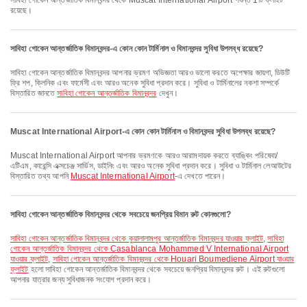
সাবিহা গোকেন আন্তর্জাতিক বিমানবন্দর থেকে Muscat International Airport পর্যন্ত 1টি ফ্লাইট
রয়েছে।
সাবিহা গোকেন আন্তর্জাতিক বিমানবন্দর-এ কোন কোন টার্মিনাল ও বিমানবন্দর সুবিধা উপলব্ধ রয়েছে?
সাবিহা গোকেন আন্তর্জাতিক বিমানবন্দর আপনার ভ্রমণ অভিজ্ঞতা আরও ভালো করতে অপেক্ষার জায়গা, ডিউটি
ফ্রি শপ, ক্লিনিক এবং ফার্মেসী এবং আরও অনেক সুবিধা প্রদান করে। সুবিধা ও টার্মিনালের নকশা সম্পর্কে
বিস্তারিত জানতে
সাবিহা গোকেন আন্তর্জাতিক বিমানবন্দর
দেখুন।
Muscat International Airport-এ কোন কোন টার্মিনাল ও বিমানবন্দর সুবিধা উপলব্ধ রয়েছে?
Muscat International Airport আপনার ভ্রমণকে আরও আরামদায়ক করতে ব্যাঙ্কিং পরিষেবা/
এটিএম, কারেন্সি এক্সচেঞ্জ সার্ভিস, ডাইনিং এবং আরও অনেক সুবিধা প্রদান করে। সুবিধা ও টার্মিনাল লেআউটের
বিস্তারিত তথ্য আপনি
Muscat International Airport
-এ দেখতে পারেন।
সাবিহা গোকেন আন্তর্জাতিক বিমানবন্দর থেকে সবচেয়ে জনপ্রিয় বিমান রুট কোনগুলো?
সাবিহা গোকেন আন্তর্জাতিক বিমানবন্দর থেকে কুয়ালালামপুর আন্তর্জাতিক বিমানবন্দর যাওয়ার ফ্লাইট
,
সাবিহা
গোকেন আন্তর্জাতিক বিমানবন্দর থেকে Casablanca Mohammed V International Airport
যাওয়ার ফ্লাইট
,
সাবিহা গোকেন আন্তর্জাতিক বিমানবন্দর থেকে Houari Boumediene Airport যাওয়ার
ফ্লাইট
হলো সাবিহা গোকেন আন্তর্জাতিক বিমানবন্দর থেকে সবচেয়ে জনপ্রিয় বিমানবন্দর রুট। এই রুটগুলো
আপনার যাত্রার জন্য সুবিধাজনক সংযোগ প্রদান করে।