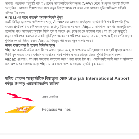
আপনার প্রয়োজন অনুযায়ী সাবিহা গোকেন আন্তর্জাতিক বিমানবন্দর (SAW) থেকে উপযুক্ত ফ্লাইট টিকেট
বেছে নিন। আপনার প্রিয়জনদের সাথে নতুন দিগন্ত অন্বেষণ করুন এবং আপনার ছুটির অভিজ্ঞতা সত্যিই
অবিস্মরণীয় করুন।
Airpaz এর সাথে পারফেক্ট ফ্লাইট টিকেট খুঁজুন
একটি নির্বিঘ্ন ভ্রমণের অভিজ্ঞতার জন্য, Airpaz হল আপনার সর্বোত্তম ফ্লাইট টিকিটের বিকল্পগুলি খুঁজে
পাওয়ার প্ল্যাটফর্ম। একটি সহজে ব্যবহারযোগ্য ইন্টারফেসের সাথে, Airpaz আপনাকে আপনার সময়সূচী এবং
বাজেটের সাথে মানানসই ফ্লাইট টিকিট তুলনা করতে এবং চয়ন করতে সহায়তা করে। আপনি শেষ মুহূর্তের
যাত্রার পরিকল্পনা করছেন বা একটি সুচিন্তিত অবকাশের পরিকল্পনা করছেন না কেন, আপনার ট্রিপ যতটা সম্ভব
সুবিধাজনক তা নিশ্চিত করতে Airpaz বিস্তৃত পরিসরের পছন্দ অফার করে।
আপস ছাড়াই সাশ্রয়ী মূল্যের টিকিটের মূল্য
Airpaz একচেটিয়া ডিল এবং বিশেষ অফার প্রদান করে, যা আপনাকে অবিশ্বাস্যভাবে সাশ্রয়ী মূল্যে আপনার
টিকিট বুক করতে দেয়। গুণমান বা আরামের সাথে আপস না করে ছাড়ের হারের সুবিধা উপভোগ করুন।
Airpaz এর সাথে, আপনার স্বপ্নের গন্তব্যে ভ্রমণ করা সহজ ছিল না। একটি ব্যতিক্রমী ভ্রমণ অভিজ্ঞতা
এবং অপরাজেয় সঞ্চয়ের জন্য Airpaz-এর সাথে আপনার সস্তার ফ্লাইট বুক করুন।
সাবিহা গোকেন আন্তর্জাতিক বিমানবন্দর থেকে Sharjah International Airport
পর্যন্ত উপলব্ধ এয়ারলাইনগুলির তালিকা
এয়ার এরাবিয়া
Pegasus Airlines