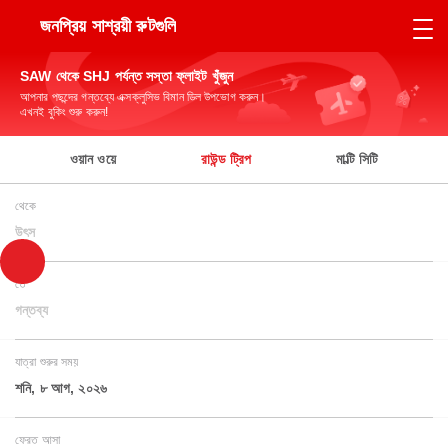
জনপ্রিয় সাশ্রয়ী রুটগুলি
SAW থেকে SHJ পর্যন্ত সস্তা ফ্লাইট খুঁজুন
আপনার পছন্দের গন্তব্যে এক্সক্লুসিভ বিমান ডিল উপভোগ করুন।
এখনই বুকিং শুরু করুন!
ওয়ান ওয়ে
রাউন্ড ট্রিপ
মাল্টি সিটি
থেকে
উৎস
তে
গন্তব্য
যাত্রা শুরুর সময়
শনি, ৮ আগ, ২০২৬
ফেরত আসা