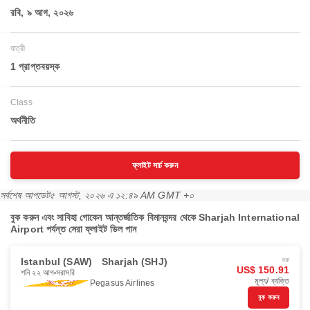
রবি, ৯ আগ, ২০২৬
যাত্রী
1 প্রাপ্তবয়স্ক
Class
অর্থনীতি
ফ্লাইট সার্চ করুন
সর্বশেষ আপডেট
৫ আগস্ট, ২০২৬ এ ১২:৪৯ AM GMT +০
বুক করুন এবং সাবিহা গোকেন আন্তর্জাতিক বিমানবন্দর থেকে Sharjah International
Airport পর্যন্ত সেরা ফ্লাইট ডিল পান
Istanbul (SAW)
Sharjah (SHJ)
শুরু
US$ 150.91
শনি ২২ আগ
সরাসরি
মূল্য/ ব্যক্তি
Pegasus Airlines
বুক করুন