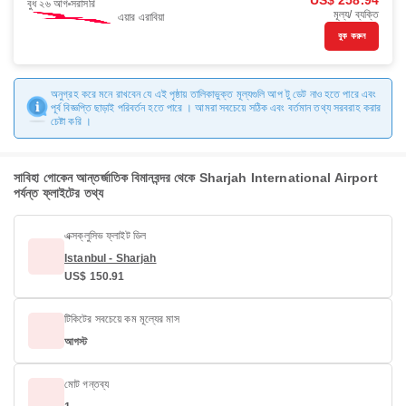
US$ 258.94
বুধ ২৬ আগ
সরাসরি
মূল্য/ ব্যক্তি
এয়ার এরাবিয়া
বুক করুন
অনুগ্রহ করে মনে রাখবেন যে এই পৃষ্ঠায় তালিকাভুক্ত মূল্যগুলি আপ টু ডেট নাও হতে পারে এবং
পূর্ব বিজ্ঞপ্তি ছাড়াই পরিবর্তন হতে পারে । আমরা সবচেয়ে সঠিক এবং বর্তমান তথ্য সরবরাহ করার
চেষ্টা করি ।
সাবিহা গোকেন আন্তর্জাতিক বিমানবন্দর থেকে Sharjah International Airport
পর্যন্ত ফ্লাইটের তথ্য
এক্সক্লুসিভ ফ্লাইট ডিল
Istanbul - Sharjah
US$ 150.91
টিকিটের সবচেয়ে কম মূল্যের মাস
আগস্ট
মোট গন্তব্য