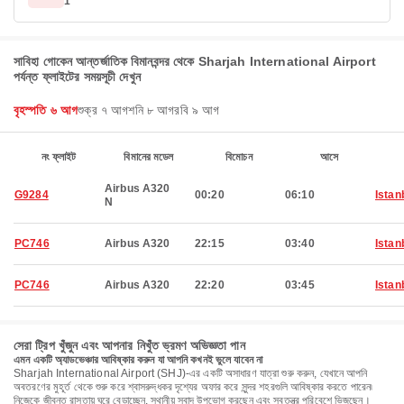
1
সাবিহা গোকেন আন্তর্জাতিক বিমানবন্দর থেকে Sharjah International Airport
পর্যন্ত ফ্লাইটের সময়সূচী দেখুন
বৃহস্পতি ৬ আগ
শুক্র ৭ আগ
শনি ৮ আগ
রবি ৯ আগ
নং ফ্লাইট
বিমানের মডেল
বিমোচন
আসে
Airbus A320
G9284
00:20
06:10
Istan
N
PC746
Airbus A320
22:15
03:40
Istan
PC746
Airbus A320
22:20
03:45
Istan
সেরা ট্রিপ খুঁজুন এবং আপনার নিখুঁত ভ্রমণ অভিজ্ঞতা পান
এমন একটি অ্যাডভেঞ্চার আবিষ্কার করুন যা আপনি কখনই ভুলে যাবেন না
Sharjah International Airport (SHJ)-এর একটি অসাধারণ যাত্রা শুরু করুন, যেখানে আপনি
অবতরণের মুহূর্ত থেকে শুরু করে শ্বাসরুদ্ধকর দৃশ্যের অফার করে সুন্দর শহরগুলি আবিষ্কার করতে পারেন৷
নিজেকে জীবন্ত রাস্তায় ঘুরে বেড়াচ্ছেন, স্থানীয় স্বাদ উপভোগ করছেন এবং স্বতন্ত্র পরিবেশে ভিজছেন।